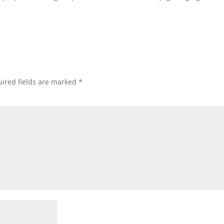
ired fields are marked
*