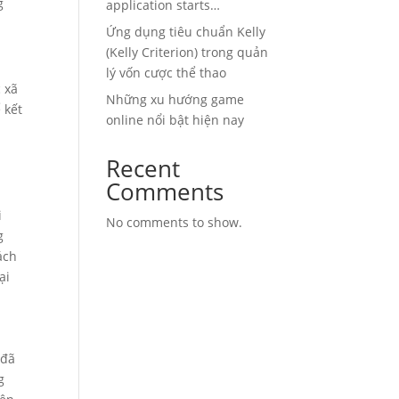
g
application starts…
Ứng dụng tiêu chuẩn Kelly
(Kelly Criterion) trong quản
lý vốn cược thể thao
 xã
Những xu hướng game
 kết
online nổi bật hiện nay
Recent
Comments
i
No comments to show.
g
ách
ại
 đã
g