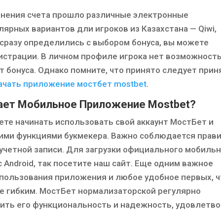
лнения счета прошло различные электронные
лярных вариантов дли игроков из Казахстана — Qiwi,
 не сразу определились с выбором бонуса, вы можете
истрации. В личном профиле игрока нет возможност
 бонуса. Однако помните, что принято следует прин
ачать приложение мостбет mostbet
.
ает Мобильное Приложение Mostbet?
ете начинать использовать свой аккаунт МостБет и
гими функциями букмекера. Важно соблюдается прав
учетной записи. Для загрузки официального мобиль
 Android, так посетите наш сайт. Еще одним важное
пользования приложения и любое удобное первых, ч
ее гибким. МостБет нормализаторской регулярно
ить его функциональность и надежность, удовлетв