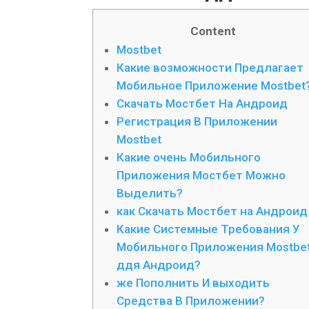
Content
Mostbet
Какие возможности Предлагает
Мобильное Приложение Mostbet
Скачать Мостбет На Андроид
Регистрация В Приложении
Mostbet
Какие очень Мобильного
Приложения Мостбет Можно
Выделить?
как Скачать Мостбет на Андроид
Какие Системные Требования У
Мобильного Приложения Mostbe
ддя Андроид?
же Пополнить И выходить
Средства В Приложении?