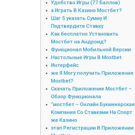
Удобство Игры (77 Баллов)
а Играть В Казино Мостбет?
Шаг 5 указать Сумму И
Подтвердите Ставку
Как бесплатно Установить
Мостбет на Андроид?
Функционал Мобильной Версии
Настольные Игры В Mostbet
Интерфейс
же Я Могу получить Приложение
Mostbet?
Скачать Приложение Мостбет –
Обзор Функционала
“мостбет – Онлайн Букмекерская
Компания Со Ставками На Спорт
же Казино
этап Регистрации В Приложении