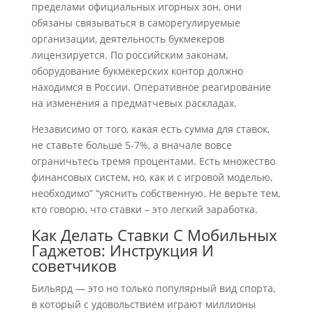
пределами официальных игорных зон, они
обязаны связываться в саморегулируемые
организации, деятельность букмекеров
лицензируется. По российским законам,
оборудование букмекерских контор должно
находимся в России. Оперативное реагирование
на изменения а предматчевых раскладах.
Независимо от того, какая есть сумма для ставок,
не ставьте больше 5-7%, а вначале вовсе
ограничьтесь тремя процентами. Есть множество
финансовых систем, но, как и с игровой моделью,
необходимо” “уяснить собственную. Не верьте тем,
кто говорю, что ставки – это легкий заработка.
Как Делать Ставки С Мобильных
Гаджетов: Инструкция И
советчиков
Бильярд ― это но только популярный вид спорта,
в который с удовольствием играют миллионы