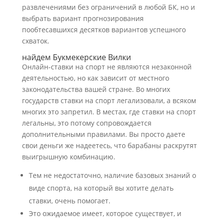
развлечениями без ограничений в любой БК, но и
выбрать вариант прогнозирования
пообтесавшихся десятков вариантов успешного
схваток.
найдем Букмекерские Вилки
Онлайн-ставки на спорт не являются незаконной
деятельностью, но как зависит от местного
законодательства вашей стране. Во многих
государств ставки на спорт легализовали, а всяком
многих это запретил. В местах, где ставки на спорт
легальны, это потому сопровождается
дополнительными правилами. Вы просто даете
свои деньги же надеетесь, что барабаны раскрутят
выигрышную комбинацию.
Тем не недостаточно, наличие базовых знаний о
виде спорта, на который вы хотите делать
ставки, очень помогает.
Это ожидаемое имеет, которое существует, и