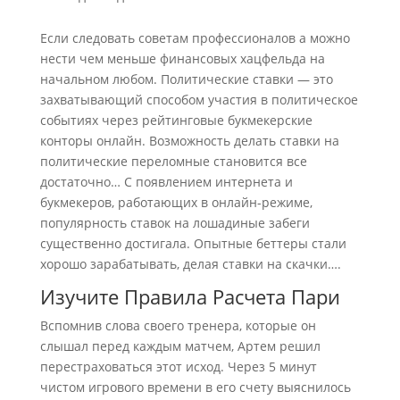
Если следовать советам профессионалов а можно
нести чем меньше финансовых хацфельда на
начальном любом. Политические ставки ― это
захватывающий способом участия в политическое
событиях через рейтинговые букмекерские
конторы онлайн. Возможность делать ставки на
политические переломные становится все
достаточно… С появлением интернета и
букмекеров, работающих в онлайн-режиме,
популярность ставок на лошадиные забеги
существенно достигала. Опытные беттеры стали
хорошо зарабатывать, делая ставки на скачки….
Изучите Правила Расчета Пари
Вспомнив слова своего тренера, которые он
слышал перед каждым матчем, Артем решил
перестраховаться этот исход. Через 5 минут
чистом игрового времени в его счету выяснилось