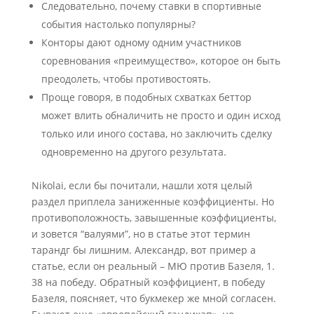
Следовательно, почему ставки в спортивные
события настолько популярны?
Конторы дают одному одним участников
соревнования «преимущество», которое он быть
преодолеть, чтобы противостоять.
Проще говоря, в подобных схватках беттор
может влить обналичить не просто и один исход
только или иного состава, но заключить сделку
одновременно на другого результата.
Nikolai, если бы почитали, нашли хотя целый
раздел приплела заниженные коэффициенты. Но
противоположность, завышенные коэффициенты,
и зовется “валуями”, но в статье этот термин
тарандг бы лишним. Александр, вот пример а
статье, если он реальный – МЮ против Базеля, 1.
38 на победу. Обратный коэффициент, в победу
Базеля, поясняет, что букмекер же мной согласен.