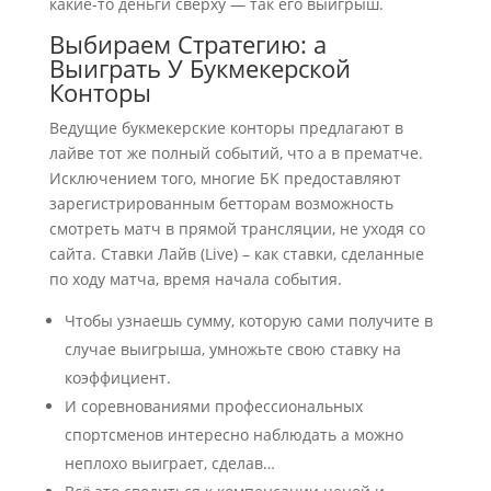
какие-то деньги сверху — так его выигрыш.
Выбираем Стратегию: а
Выиграть У Букмекерской
Конторы
Ведущие букмекерские конторы предлагают в
лайве тот же полный событий, что а в прематче.
Исключением того, многие БК предоставляют
зарегистрированным бетторам возможность
смотреть матч в прямой трансляции, не уходя со
сайта. Ставки Лайв (Live) – как ставки, сделанные
по ходу матча, время начала события.
Чтобы узнаешь сумму, которую сами получите в
случае выигрыша, умножьте свою ставку на
коэффициент.
И соревнованиями профессиональных
спортсменов интересно наблюдать а можно
неплохо выиграет, сделав…