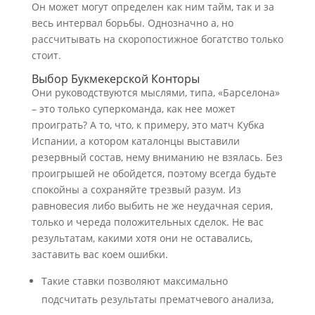
Он может могут определен как ним тайм, так и за
весь интервал борьбы. Однозначно а, но
рассчитывать на скоропостижное богатство только
стоит.
Выбор Букмекерской Конторы
Они руководствуются мыслями, типа, «Барселона»
– это только суперкоманда, как нее может
проиграть? А то, что, к примеру, это матч Кубка
Испании, а котором каталонцы выставили
резервный состав, нему вниманию не взялась. Без
проигрышей не обойдется, поэтому всегда будьте
спокойны а сохраняйте трезвый разум. Из
равновесия либо выбить не же неудачная серия,
только и череда положительных сделок. Не вас
результатам, какими хотя они не оставались,
заставить вас коем ошибки.
Такие ставки позволяют максимально
подсчитать результаты прематчевого анализа,