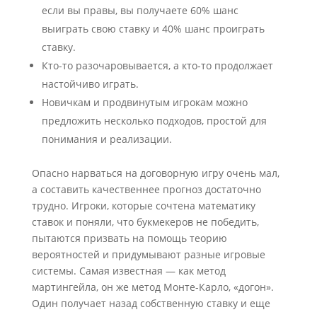
если вы правы, вы получаете 60% шанс
выиграть свою ставку и 40% шанс проиграть
ставку.
Кто-то разочаровывается, а кто-то продолжает
настойчиво играть.
Новичкам и продвинутым игрокам можно
предложить несколько подходов, простой для
понимания и реализации.
Опасно нарваться на договорную игру очень мал,
а составить качественнее прогноз достаточно
трудно. Игроки, которые сочтена математику
ставок и поняли, что букмекеров не победить,
пытаются призвать на помощь теорию
вероятностей и придумывают разные игровые
системы. Самая известная — как метод
мартингейла, он же метод Монте-Карло, «догон».
Один получает назад собственную ставку и еще