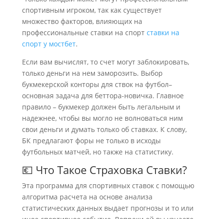
спортивным игроком, так как существует
множество факторов, влияющих на
профессиональные ставки на спорт
ставки на
спорт у мостбет
.
Если вам вычислят, то счет могут заблокировать,
только деньги на нем заморозить. Выбор
букмекерской конторы для ствок на футбол–
основная задача для беттора-новичка. Главное
правило – букмекер должен быть легальным и
надежнее, чтобы вы могло не волноваться ним
свои деньги и думать только об ставках. К слову,
БК предлагают форы не только в исходы
футбольных матчей, но также на статистику.
💶 Что Такое Страховка Ставки?
Эта программа для спортивных ставок с помощью
алгоритма расчета на основе анализа
статистических данных выдает прогнозы и то или