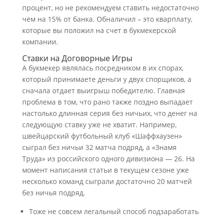
процент, но не рекомендуем ставить недостаточно
чем на 15% от банка. Обналичил – это кварплату,
которые вы положил на счет в букмекерской
компании.
Ставки на Договорные Игры
А букмекер являлась посредником в их спорах,
который принимаете деньги у двух спорщиков, а
сначала отдает выигрыш победителю. Главная
проблема в том, что рано также поздно выпадает
настолько длинная серия без ничьих, что денег на
следующую ставку уже не хватит. Например,
швейцарский футбольный клуб «Шаффхаузен»
сыграл без ничьи 32 матча подряд, а «Знамя
Труда» из российского одного дивизиона — 26. На
момент написания статьи в текущем сезоне уже
несколько команд сыграли достаточно 20 матчей
без ничья подряд.
Тоже не совсем легальный способ подзаработать