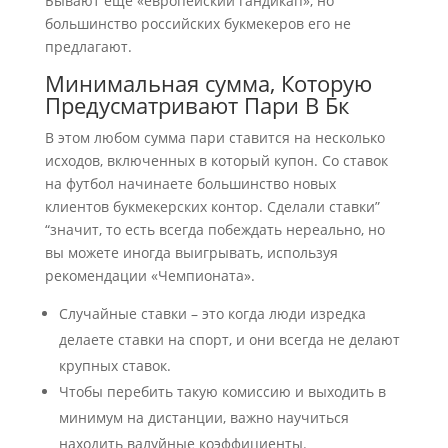
Бывают еще «европейский гандикап», но
большинство российских букмекеров его не
предлагают.
Минимальная сумма, Которую
Предусматривают Пари В Бк
В этом любом сумма пари ставится на несколько
исходов, включенных в который купон. Со ставок
на футбол начинаете большинство новых
клиентов букмекерских контор. Сделали ставки”
“значит, то есть всегда побеждать нереально, но
вы можете иногда выигрывать, используя
рекомендации «Чемпионата».
Случайные ставки – это когда люди изредка
делаете ставки на спорт, и они всегда не делают
крупных ставок.
Чтобы перебить такую комиссию и выходить в
минимум на дистанции, важно научиться
находить валуйные коэффициенты.