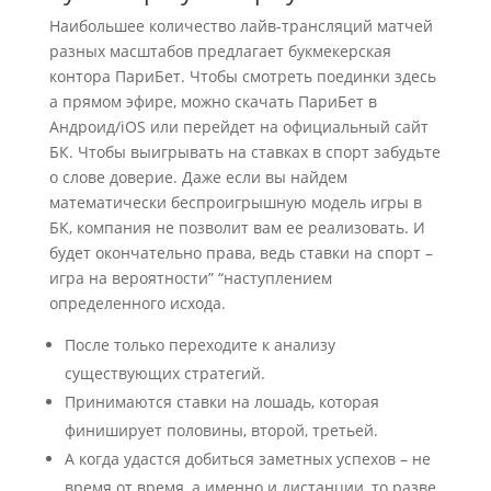
Наибольшее количество лайв-трансляций матчей
разных масштабов предлагает букмекерская
контора ПариБет. Чтобы смотреть поединки здесь
а прямом эфире, можно скачать ПариБет в
Андроид/iOS или перейдет на официальный сайт
БК. Чтобы выигрывать на ставках в спорт забудьте
о слове доверие. Даже если вы найдем
математически беспроигрышную модель игры в
БК, компания не позволит вам ее реализовать. И
будет окончательно права, ведь ставки на спорт –
игра на вероятности” “наступлением
определенного исхода.
После только переходите к анализу
существующих стратегий.
Принимаются ставки на лошадь, которая
финиширует половины, второй, третьей.
А когда удастся добиться заметных успехов – не
время от время, а именно и дистанции, то разве