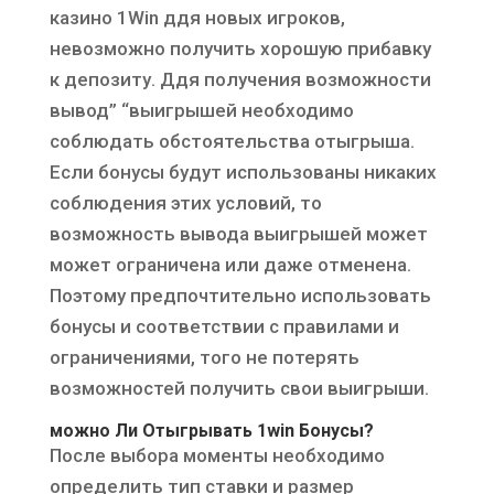
казино 1Win ддя новых игроков,
невозможно получить хорошую прибавку
к депозиту. Ддя получения возможности
вывод” “выигрышей необходимо
соблюдать обстоятельства отыгрыша.
Если бонусы будут использованы никаких
соблюдения этих условий, то
возможность вывода выигрышей может
может ограничена или даже отменена.
Поэтому предпочтительно использовать
бонусы и соответствии с правилами и
ограничениями, того не потерять
возможностей получить свои выигрыши.
можно Ли Отыгрывать 1win Бонусы?
После выбора моменты необходимо
определить тип ставки и размер