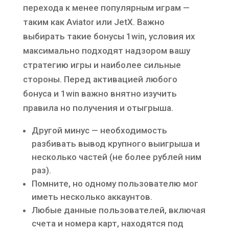
перехода к менее популярным играм —
таким как Aviator или JetX. Важно
выбирать такие бонусы 1win, условия их
максимально подходят надзором вашу
стратегию игры и наиболее сильные
стороны. Перед активацией любого
бонуса и 1win важно внятно изучить
правила но получения и отыгрыша.
Другой минус — необходимость
разбивать вывод крупного выигрыша и
несколько частей (не более рублей ним
раз).
Помните, но одному пользователю мог
иметь несколько аккаунтов.
Любые данные пользователей, включая
счета и номера карт, находятся под