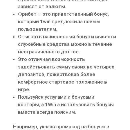
зависят от валюты.
Фрибет — это приветственный бонус,
который 1win предложила новым
пользователям.
Отыграть начисленный бонус и вывести
служебные средства можно в течение
неограниченного долгое.
Это отличная возможность
задействовать сумму своих во четырех
депозитов, пожертвовав более
комфортное стартовое положение в
игре.
Пользуйся услугами и бонусами
конторы, а 1Win а использовать бонусы
вместе всегда поясним.
Например, указав промокод на бонусы в