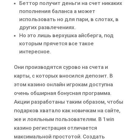
Беттор получит деньги на счет никаких
пополнения баланса а может
использовать но для пари, в слотах, в
других развлечениях.
Но это лишь верхушка айсберга, под
которым прячется все такое
интересное.
Они производятся сурово на счета и
карты, с которых вносился депозит. В
этом казино онлайн игрокам доступна
очень обширная бонусная программа.
Акции разработаны таким образом, чтобы
подарков хватало как новичкам на сайте,
же и лояльным пользователям. В 1win
казино регистрация отличается
максимальной простотой. Создать