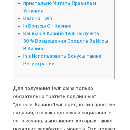
пристально Читать Правила и
Условия
Казино 1win
In Бонусы От Казино
Кэшбэк В Казино 1win Получите
30 % Возмещения Средств За Игры
В Казино
In а Использовать Бонусы также
Регистрации
Для получения 1win coins только
обязательно тратить подлинные”
“деньги. Казино 1win предложил простые
задания, эти как подписка и социальные
сети казино, выполнение которых также
позволит заработать монеты. Это делает