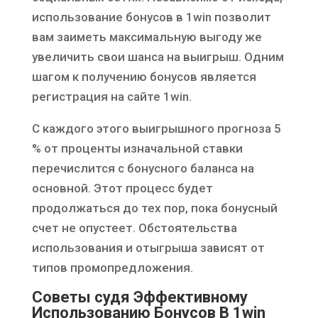
использование бонусов в 1win позволит
вам заиметь максимальную выгоду же
увеличить свои шанса на выигрыш. Одним
шагом к получению бонусов является
регистрация на сайте 1win.
С каждого этого выигрышного прогноза 5
% от проценты изначальной ставки
перечислится с бонусного баланса на
основной. Этот процесс будет
продолжаться до тех пор, пока бонусный
счет не опустеет. Обстоятельства
использования и отыгрыша зависят от
типов промопредложения.
Советы судя Эффективному
Использованию Бонусов В 1win