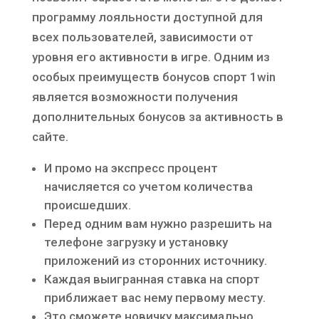
программу лояльности доступной для
всех пользователей, зависимости от
уровня его активности в игре. Одним из
особых преимуществ бонусов спорт 1win
является возможности получения
дополнительных бонусов за активность в
сайте.
И промо на экспресс процент
начисляется со учетом количества
происшедших.
Перед одним вам нужно разрешить на
телефоне загрузку и установку
приложений из сторонних источнику.
Каждая выигранная ставка на спорт
приближает вас нему первому месту.
Это сможете новичку максимально