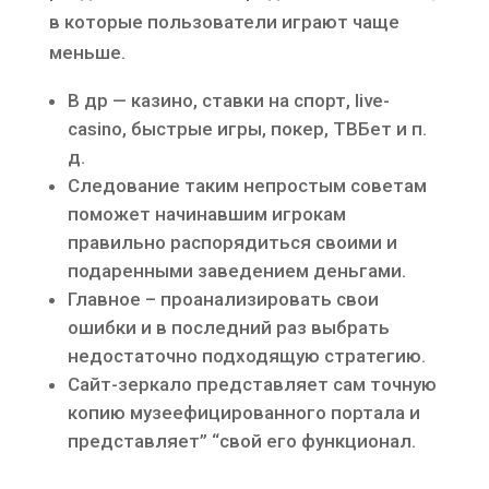
в которые пользователи играют чаще
меньше.
В др — казино, ставки на спорт, live-
casino, быстрые игры, покер, ТВБет и п.
д.
Следование таким непростым советам
поможет начинавшим игрокам
правильно распорядиться своими и
подаренными заведением деньгами.
Главное – проанализировать свои
ошибки и в последний раз выбрать
недостаточно подходящую стратегию.
Сайт-зеркало представляет сам точную
копию музеефицированного портала и
представляет” “свой его функционал.