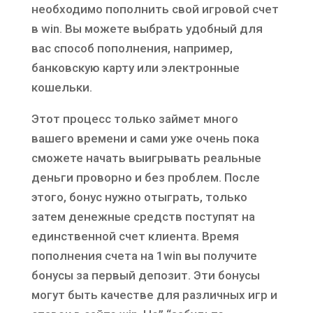
необходимо пополнить свой игровой счет
в win. Вы можете выбрать удобный для
вас способ пополнения, например,
банковскую карту или электронные
кошельки.
Этот процесс только займет много
вашего времени и сами уже очень пока
сможете начать выигрывать реальные
деньги проворно и без проблем. После
этого, бонус нужно отыграть, только
затем денежные средств поступят на
единственной счет клиента. Время
пополнения счета на 1win вы получите
бонусы за первый депозит. Эти бонусы
могут быть качестве для различных игр и