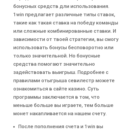
бонусных средств дли использования.
1win предлагает различные типы ставок,
такие как такая ставка на победу команды
или сложные комбинированные ставки. И
зависимости от твоей стратегии, вы смогу
использовать бонусы бесповоротно или
только значительной. Но бонусные
средства помогают значительно
задействовать выигрыш. Подробнее с
правилами отыгрыша севилестр можете
ознакомиться в сайте казино. Суть
программы заключается в том, что
меньше больше вы играете, тем больше
монет накапливается на нашем счету.
После пополнения счета и 1win вы