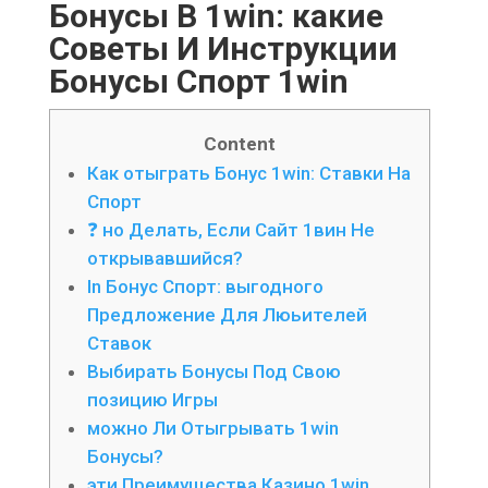
Бонусы В 1win: какие
Советы И Инструкции
Бонусы Спорт 1win
Content
Как отыграть Бонус 1win: Ставки На
Спорт
❓ но Делать, Если Сайт 1вин Не
открывавшийся?
In Бонус Спорт: выгодного
Предложение Для Люьителей
Ставок
Выбирать Бонусы Под Свою
позицию Игры
можно Ли Отыгрывать 1win
Бонусы?
эти Преимущества Казино 1win