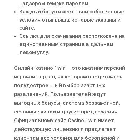
надзором тем же паролем.
Каждый бонус имеет твои собственные
условия отыгрыша, которые указаны и
сайте.
Ссылка для скачивания расположена на
единственным странице в дальнем
левом углу.
Онлайн-казино 1win — это квазиимперский
игровой портал, на котором представлен
полудостроенный выбор азартных
развлечений. Пользователей ждут
выгодных бонусы, система беззаветной,
сезонные акции и другие предложения.
Официальному сайт Casino 1win имеет
действующую лицензию и предлагает
клиентам все условия для безопасной и