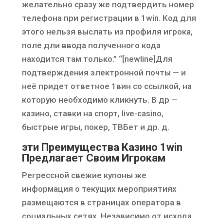
желательно сразу же подтвердить номер
телефона при регистрации в 1win. Код для
этого нельзя выслать из профиля игрока,
поле дли ввода полученного кода
находится там только.” “[newline]Для
подтверждения электронной почты — и
неё придет ответное 1вин со ссылкой, на
которую необходимо кликнуть. В др —
казино, ставки на спорт, live-casino,
быстрые игры, покер, ТВБет и др. д.
эти Преимущества Казино 1win
Предлагает Своим Игрокам
Регрессной свежие купоны же
информация о текущих мероприятиях
размещаются в страницах оператора в
социальных сетях. Независимо от исхода,