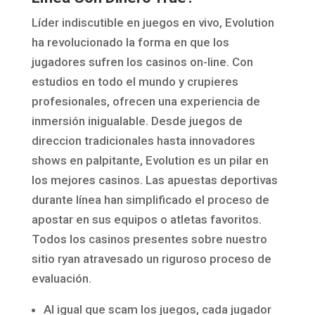
Líder indiscutible en juegos en vivo, Evolution
ha revolucionado la forma en que los
jugadores sufren los casinos on-line. Con
estudios en todo el mundo y crupieres
profesionales, ofrecen una experiencia de
inmersión inigualable. Desde juegos de
direccion tradicionales hasta innovadores
shows en palpitante, Evolution es un pilar en
los mejores casinos. Las apuestas deportivas
durante línea han simplificado el proceso de
apostar en sus equipos o atletas favoritos.
Todos los casinos presentes sobre nuestro
sitio ryan atravesado un riguroso proceso de
evaluación.
Al igual que scam los juegos, cada jugador