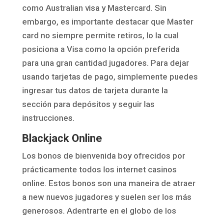
como Australian visa y Mastercard. Sin
embargo, es importante destacar que Master
card no siempre permite retiros, lo la cual
posiciona a Visa como la opción preferida
para una gran cantidad jugadores. Para dejar
usando tarjetas de pago, simplemente puedes
ingresar tus datos de tarjeta durante la
sección para depósitos y seguir las
instrucciones.
Blackjack Online
Los bonos de bienvenida boy ofrecidos por
prácticamente todos los internet casinos
online. Estos bonos son una maneira de atraer
a new nuevos jugadores y suelen ser los más
generosos. Adentrarte en el globo de los