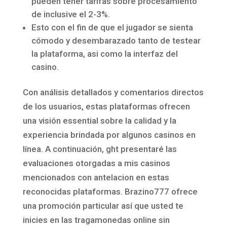
pueden tener tarifas sobre procesamiento
de inclusive el 2-3%.
Esto con el fin de que el jugador se sienta
cómodo y desembarazado tanto de testear
la plataforma, asi como la interfaz del
casino.
Con análisis detallados y comentarios directos
de los usuarios, estas plataformas ofrecen
una visión essential sobre la calidad y la
experiencia brindada por algunos casinos en
línea. A continuación, ght presentaré las
evaluaciones otorgadas a mis casinos
mencionados con antelacion en estas
reconocidas plataformas. Brazino777 ofrece
una promoción particular así que usted te
inicies en las tragamonedas online sin