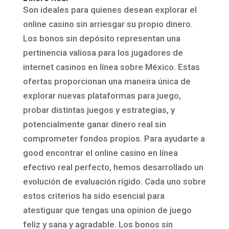
Son ideales para quienes desean explorar el
online casino sin arriesgar su propio dinero.
Los bonos sin depósito representan una
pertinencia valiosa para los jugadores de
internet casinos en línea sobre México. Estas
ofertas proporcionan una maneira única de
explorar nuevas plataformas para juego,
probar distintas juegos y estrategias, y
potencialmente ganar dinero real sin
comprometer fondos propios. Para ayudarte a
good encontrar el online casino en línea
efectivo real perfecto, hemos desarrollado un
evolución de evaluación rígido. Cada uno sobre
estos criterios ha sido esencial para
atestiguar que tengas una opinion de juego
feliz y sana y agradable. Los bonos sin