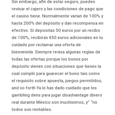
Sin embargo, afin de estar seguro, puedes
revisar el cajero y las condiciones de pago que
el casino tiene. Normalmente varían de 100% y
hasta 200% del depósito y dan recompensa en
efectivo. Si depositas 50 euros por un recibo
de 100%, recibirás €50 euros adicionales en tu
cuidado por reclamar una oferta de
bienvenida. Siempre revisa algunas reglas de
todas las ofertas porque los bonos por
depósito vienen con situaciones que tienes la
cual cumplir para guarecer el bono tais como
el requisito sobre apuesta, juegos permitidos,
and so forth Ya lo has dado cuidado que los
gambling dens para jugar disadvantage dinero
real durante México son muchisimos, y” “no
todos son rentables.