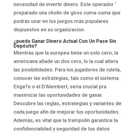
necesidad de invertir dinero. Este operador ‘
preparado una chollo de giros cuma-cuma que
podrás usar en los juegos más populares
dispuestos en su organizacion.
¿puedo Ganar Dinero Actual Con Un Pase Sin
Depósito?
Mientras que la europea tiene un solo cero, la
americana añade un dos cero, lo la cual altera
las posibilidades. Para los jugadores de ruleta,
conocer las estrategias, tais como el sistema
Enga?o o el D’Alembert, seria crucial pra
maximizar las oportunidades de ganar.
Descubre las reglas, estrategias y variantes de
cada juego afin de mejorar tus oportunidades.
Además, es vital que la trampolín garantice la
confidencialidad y seguridad de tus datos