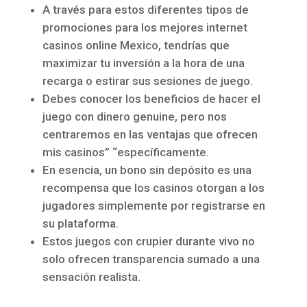
A través para estos diferentes tipos de
promociones para los mejores internet
casinos online Mexico, tendrías que
maximizar tu inversión a la hora de una
recarga o estirar sus sesiones de juego.
Debes conocer los beneficios de hacer el
juego con dinero genuine, pero nos
centraremos en las ventajas que ofrecen
mis casinos” “específicamente.
En esencia, un bono sin depósito es una
recompensa que los casinos otorgan a los
jugadores simplemente por registrarse en
su plataforma.
Estos juegos con crupier durante vivo no
solo ofrecen transparencia sumado a una
sensación realista.