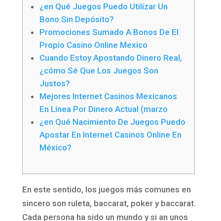
¿en Qué Juegos Puedo Utilizar Un
Bono Sin Depósito?
Promociones Sumado A Bonos De El
Propio Casino Online Mexico
Cuando Estoy Apostando Dinero Real,
¿cómo Sé Que Los Juegos Son
Justos?
Mejores Internet Casinos Mexicanos
En Línea Por Dinero Actual (marzo
¿en Qué Nacimiento De Juegos Puedo
Apostar En Internet Casinos Online En
México?
En este sentido, los juegos más comunes en
sincero son ruleta, baccarat, poker y baccarat.
Cada persona ha sido un mundo y si an unos