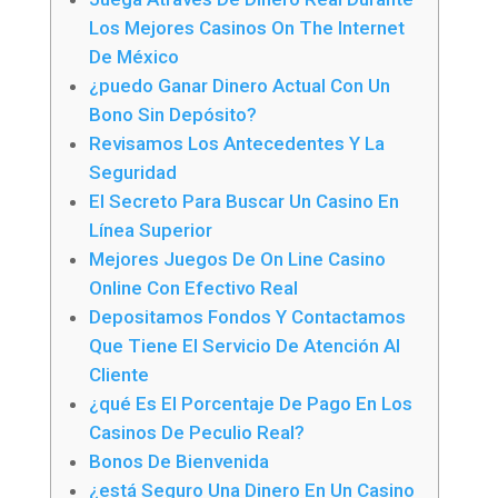
Los Mejores Casinos On The Internet
De México
¿puedo Ganar Dinero Actual Con Un
Bono Sin Depósito?
Revisamos Los Antecedentes Y La
Seguridad
El Secreto Para Buscar Un Casino En
Línea Superior
Mejores Juegos De On Line Casino
Online Con Efectivo Real
Depositamos Fondos Y Contactamos
Que Tiene El Servicio De Atención Al
Cliente
¿qué Es El Porcentaje De Pago En Los
Casinos De Peculio Real?
Bonos De Bienvenida
¿está Seguro Una Dinero En Un Casino