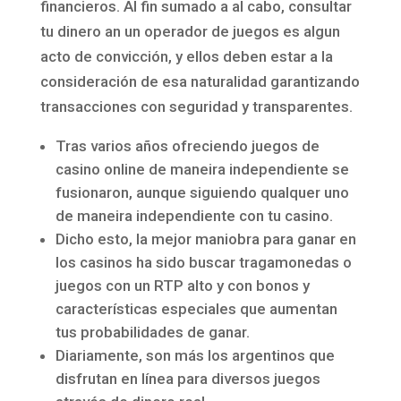
financieros. Al fin sumado a al cabo, consultar
tu dinero an un operador de juegos es algun
acto de convicción, y ellos deben estar a la
consideración de esa naturalidad garantizando
transacciones con seguridad y transparentes.
Tras varios años ofreciendo juegos de
casino online de maneira independiente se
fusionaron, aunque siguiendo qualquer uno
de maneira independiente con tu casino.
Dicho esto, la mejor maniobra para ganar en
los casinos ha sido buscar tragamonedas o
juegos con un RTP alto y con bonos y
características especiales que aumentan
tus probabilidades de ganar.
Diariamente, son más los argentinos que
disfrutan en línea para diversos juegos