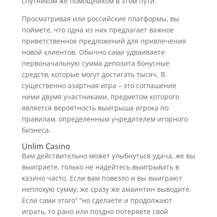
спутником же помощником в этом пути.
Просматривая или российские платформы, вы
поймете, что одна из них предлагает важное
приветственное предложений для привлечения
новой клиентов. Обычно сами удваиваете
первоначальную сумма депозита бонусные
средств, которые могут достигать тысяч. В
существенно азартная игра – это соглашение
ними двумя участниками, предметом которого
является вероятность выигрыша игрока по
правилам, определенным учредителем игорного
бизнеса.
Unlim Casino
Вам действительно может улыбнуться удача, же вы
выиграете, только не надейтесь выигрывать в
казино часто. Если вам повезло и вы выиграют
неплохую сумму, же сразу же амаинтин выводите.
Если сами этого” “но сделаете и продолжают
играть, то рано или поздно потеряете свой