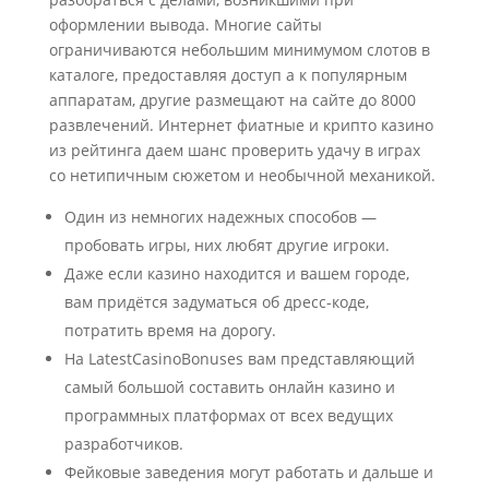
оформлении вывода. Многие сайты
ограничиваются небольшим минимумом слотов в
каталоге, предоставляя доступ а к популярным
аппаратам, другие размещают на сайте до 8000
развлечений. Интернет фиатные и крипто казино
из рейтинга даем шанс проверить удачу в играх
со нетипичным сюжетом и необычной механикой.
Один из немногих надежных способов —
пробовать игры, них любят другие игроки.
Даже если казино находится и вашем городе,
вам придётся задуматься об дресс-коде,
потратить время на дорогу.
На LatestCasinoBonuses вам представляющий
самый большой составить онлайн казино и
программных платформах от всех ведущих
разработчиков.
Фейковые заведения могут работать и дальше и