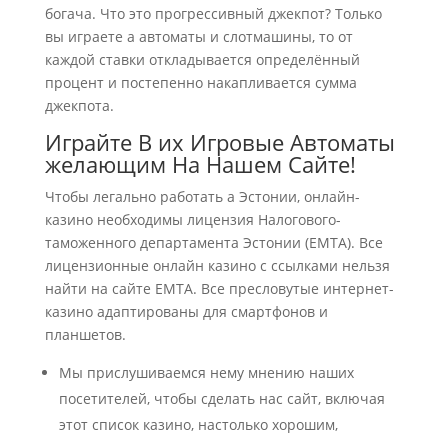
богача. Что это прогрессивный джекпот? Только
вы играете а автоматы и слотмашины, то от
каждой ставки откладывается определённый
процент и постепенно накапливается сумма
джекпота.
Играйте В их Игровые Автоматы
желающим На Нашем Сайте!
Чтобы легально работать а Эстонии, онлайн-
казино необходимы лицензия Налогового-
таможенного департамента Эстонии (EMTA). Все
лицензионные онлайн казино с ссылками нельзя
найти на сайте EMTA. Все пресловутые интернет-
казино адаптированы для смартфонов и
планшетов.
Мы прислушиваемся нему мнению наших
посетителей, чтобы сделать нас сайт, включая
этот список казино, настолько хорошим,