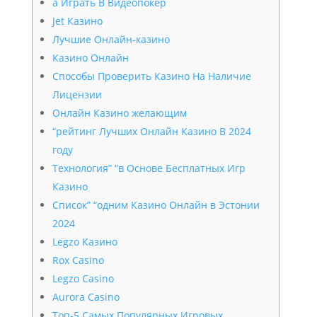
а Играть В Видеопокер
Jet Казино
Лучшие Онлайн-казино
Казино Онлайн
Способы Проверить Казино На Наличие
Лицензии
Онлайн Казино желающим
“рейтинг Лучших Онлайн Казино В 2024
году
Технология” “в Основе Бесплатных Игр
Казино
Список” “одним Казино Онлайн в Эстонии
2024
Legzo Казино
Rox Casino
Legzo Casino
Aurora Casino
Топ-5 Самых Популярных Игровых