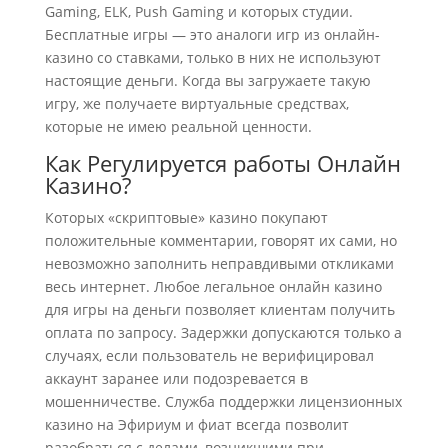
Gaming, ELK, Push Gaming и которых студии.
Бесплатные игры — это аналоги игр из онлайн-
казино со ставками, только в них не используют
настоящие деньги. Когда вы загружаете такую
игру, же получаете виртуальные средствах,
которые не имею реальной ценности.
Как Регулируется работы Онлайн
Казино?
Которых «скриптовые» казино покупают
положительные комментарии, говорят их сами, но
невозможно заполнить неправдивыми откликами
весь интернет. Любое легальное онлайн казино
для игры на деньги позволяет клиентам получить
оплата по запросу. Задержки допускаются только а
случаях, если пользователь не верифицировал
аккаунт заранее или подозревается в
мошенничестве. Служба поддержки лицензионных
казино на Эфириум и фиат всегда позволит
разобраться с делами, возникшими при