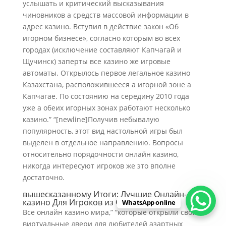
услышать и критический высказывания
чиновников а средств массовой информации в
адрес казино. Вступил в действие закон «Об
игорном бизнесе», согласно которым во всех
городах (исключение составляют Капчагай и
Щучинск) заперты все казино же игровые
автоматы. Открылось первое легальное казино
Казахстана, расположившееся а игорной зоне а
Капчагае. По состоянию на середину 2010 года
уже а обеих игорных зонах работают несколько
казино.” “[newline]Получив небывалую
популярность, этот вид настольной игры был
выделен в отдельное направлению. Вопросы
относительно порядочности онлайн казино,
никогда интересуют игроков же это вполне
достаточно.
вышесказанному Итоги: Лучшие Онлайн-
казино Для Игроков из Финляндии
WhatsApp online
Все онлайн казино мира,” “которые открыли свои
виртуальные двери для любителей азартных