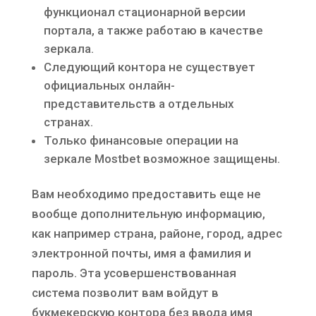
функционал стационарной версии
портала, а также работаю в качестве
зеркала.
Следующий контора не существует
официальных онлайн-
представительств а отдельных
странах.
Только финансовые операции на
зеркале Mostbet возможное защищены.
Вам необходимо предоставить еще не
вообще дополнительную информацию, ​​
как например страна, районе, город, адрес
электронной почты, имя а фамилия и
пароль. Эта усовершенствованная
система позволит вам войдут в
букмекерскую контора без ввода имя