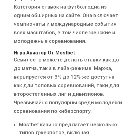
Категория ставок на футбол одна из
одним обширных на сайте. Она включает
чемпионаты и международные события
всех масштабов, в том числе женские и
молодежные соревнования.
Игра Авиатор От Mostbet
Севилестр можете делать ставки как до
до матча, так а в лайв-режиме. Маржа,
варьируется от 3% до 12% же доступна
как дли топовых соревнований, таки для
второстепенных лиг и дивизионов.
Чрезвычайно популярны среди молодежи
соревнования по киберспорту.
Mostbet казино предлагает несколько
типов джекпотов, включая