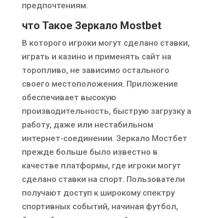
предпочтениям.
что Такое Зеркало Mostbet
В которого игроки могут сделано ставки,
играть и казино и применять сайт на
торопливо, не зависимо остального
своего местоположения. Приложение
обеспечивает высокую
производительность, быструю загрузку а
работу, даже или нестабильном
интернет-соединении. Зеркало Мостбет
прежде больше было известно в
качестве платформы, где игроки могут
сделано ставки на спорт. Пользователи
получают доступ к широкому спектру
спортивных событий, начиная футбол,