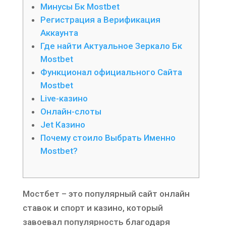
Минусы Бк Mostbet
Регистрация а Верификация
Аккаунта
Где найти Актуальное Зеркало Бк
Mostbet
Функционал официального Сайта
Mostbet
Live-казино
Онлайн-слоты
Jet Казино
Почему стоило Выбрать Именно
Mostbet?
Мостбет – это популярный сайт онлайн
ставок и спорт и казино, который
завоевал популярность благодаря