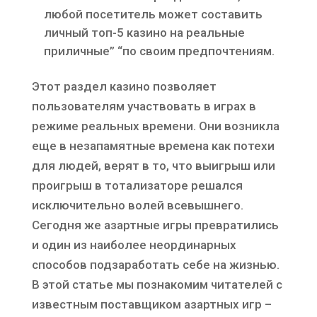
любой посетитель может составить
личный топ-5 казино на реальные
приличные” “по своим предпочтениям.
Этот раздел казино позволяет
пользователям участвовать в играх в
режиме реальных времени. Они возникла
еще в незапамятные времена как потехи
для людей, верят в то, что выигрыш или
проигрыш в тотализаторе решался
исключительно волей всевышнего.
Сегодня же азартные игры превратились
и один из наиболее неординарных
способов подзаработать себе на жизнью.
В этой статье мы познакомим читателей с
известным поставщиком азартных игр –