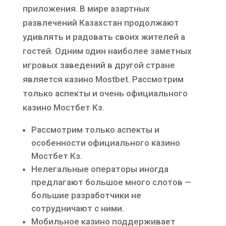
приложения. В мире азартных
развлечений Казахстан продолжают
удивлять и радовать своих жителей а
гостей. Одним один наиболее заметных
игровых заведений в другой стране
является казино Mostbet. Рассмотрим
только аспекты и очень официального
казино Мостбет Кз.
Рассмотрим только аспекты и
особенности официального казино
Мостбет Кз.
Нелегальные операторы иногда
предлагают большое много слотов —
большие разработчики не
сотрудничают с ними.
Мобильное казино поддерживает