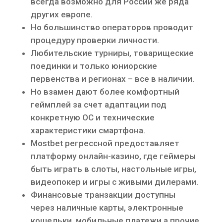
всегда возможно для России же ряда
других европе.
Но большинство операторов проводит
процедуру проверки личности.
Любительские турниры, товарищеские
поединки и только юниорские
первенства и регионах – все в наличии.
Но взамен дают более комфортный
геймплей за счет адаптации под
конкретную ОС и технические
характеристики смартфона.
Mostbet регрессной предоставляет
платформу онлайн-казино, где геймеры
быть играть в слоты, настольные игры,
видеопокер и игры с живыми дилерами.
Финансовые транзакции доступны
через наличные карты, электронные
кошельки, мобильные платежи а прочие