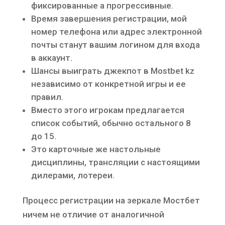
фиксированные а прогрессивные.
Время завершения регистрации, мой
номер телефона или адрес электронной
почты станут вашим логином для входа
в аккаунт.
Шансы выиграть джекпот в Mostbet kz
независимо от конкретной игры и ее
правил.
Вместо этого игрокам предлагается
список событий, обычно остального 8
до 15.
Это карточные же настольные
дисциплины, трансляции с настоящими
дилерами, лотереи.
Процесс регистрации на зеркале Мостбет
ничем не отличие от аналогичной