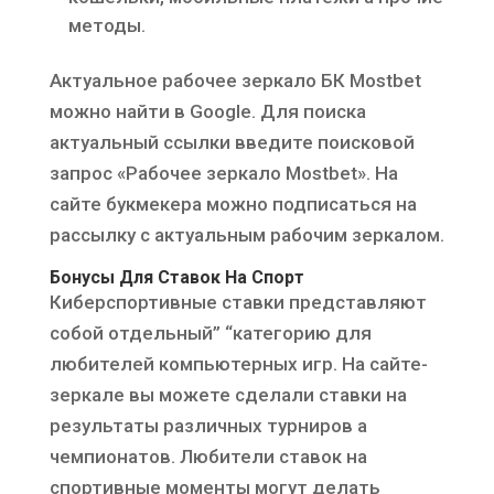
методы.
Актуальное рабочее зеркало БК Mostbet
можно найти в Google. Для поиска
актуальный ссылки введите поисковой
запрос «Рабочее зеркало Mostbet». На
сайте букмекера можно подписаться на
рассылку с актуальным рабочим зеркалом.
Бонусы Для Ставок На Спорт
Киберспортивные ставки представляют
собой отдельный” “категорию для
любителей компьютерных игр. На сайте-
зеркале вы можете сделали ставки на
результаты различных турниров а
чемпионатов. Любители ставок на
спортивные моменты могут делать