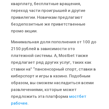
кварплату, бесплатные вращения,
переход части проигрышей и другие
привилегии. Новичкам предлагают
бездепозитные же приветственные
промо акции.
Минимальная доля пополнения от 100 до
2150 рублей в зависимости ото
платежной системы. А, Mostbet также
предлагает ряд других услуг, таких как
ставки на” “пансенсорный спорт, ставки в
киберспорт и игры в казино. Подобным
образом, вы сможем насладиться всеми
развлечениями, которые может
предложить эта платформа
мостбет
рабочее
.