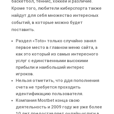
баскетбол, теннис, хоккей и различие.
Кроме того, любители киберспорта также
найдут для себя множество интересных
событий, в которые можно будет
поставить.
Раздел «Toto» только случайно занял
первое место в главном меню сайта, а
как это который из самых интересного
услуг с единственными высокими
прибыли и наибольший интерес
игроков.
Нельзя отметить, что ддя пополнения
счета не требуется проходить
идентификацию пользователя.
Компания Mostbet конца свою
деятельность и 2009 году же уже более
10 лет предоставляет онлайн-услуги в