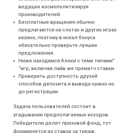
ведущих космополитизируя
производителей.
Бесплатные вращения обычно
предлагаются на слотах и других играх
казино, поэтому в искал бонуса
обязательно проверьте лучшие
предложения.
Ниже находимся блоки с теми типами”
“игр, включая лайв же прематч ставки.
Проверить доступность друзей
способов депозита и вывода нужно но
до регистрации.
Задача пользователей состоит в
угадывании предполагаемых исходов.
Победители делят призовой фонд, тот
формируется из ставок за тираж.