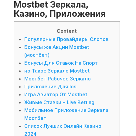
Mostbet Зеркала,
Казино, Приложения
Content
Популярные Провайдеры Слотов
Бонусы же Акции Mostbet
(мостбет)
Бонусы Для Ставок На Спорт
но Такое Зеркало Mostbet
Мостбет Рабочее Зеркало
Приложение Для Ios
Игра Авиатор От Mostbet
Живые Ставки – Live Betting
Мобильное Приложение Зеркала
Мостбет
Список Лучших Онлайн Казино
2024