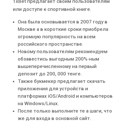
1xBet предлагает своим пользователям
или доступе к спортивной книге.
Она была основывается в 2007 году в
Москве а в короткие сроки приобрела
огромную популярность на всем
российского пространстве.
Новому пользователям рекомендуем
обзавестись выгодным 200%-ным
вышеперечисленному на первый
депозит до 200, 000 тенге.
Также букмекер предлагает скачать
приложения для устройств и
платформах iOS/Android и компьютеров
на Windows/Linux.
После только выполните те а шаги, что
же для входа в основной сайт.