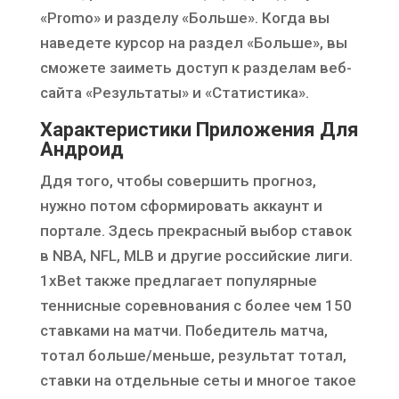
«Promo» и разделу «Больше». Когда вы
наведете курсор на раздел «Больше», вы
сможете заиметь доступ к разделам веб-
сайта «Результаты» и «Статистика».
Характеристики Приложения Для
Андроид
Ддя того, чтобы совершить прогноз,
нужно потом сформировать аккаунт и
портале. Здесь прекрасный выбор ставок
в NBA, NFL, MLB и другие российские лиги.
1xBet также предлагает популярные
теннисные соревнования с более чем 150
ставками на матчи. Победитель матча,
тотал больше/меньше, результат тотал,
ставки на отдельные сеты и многое такое