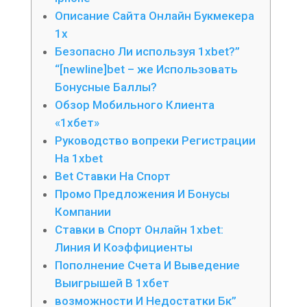
Описание Сайта Онлайн Букмекера
1х
Безопасно Ли используя 1xbet?”
“[newline]bet – же Использовать
Бонусные Баллы?
Обзор Мобильного Клиента
«1хбет»
Руководство вопреки Регистрации
На 1xbet​
Bet Ставки На Спорт
Промо Предложения И Бонусы
Компании
Ставки в Спорт Онлайн 1xbet:
Линия И Коэффициенты
Пополнение Счета И Выведение
Выигрышей В 1хбет
возможности И Недостатки Бк”