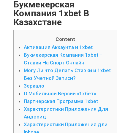
Букмекерская
Компания 1xbet В
Казахстане
Content
Активация Аккаунта и 1xbet
Букмекерская Компания 1xbet –
Ставки На Спорт Онлайн
Могу Ли что Делать Ставки и 1xbet
Без Учетной Записи?
Зеркало
О Мобильной Версии «1хбет»
Партнерская Программа 1xbet
Характеристики Приложения Для
Андроид
Характеристики Приложения дли
Iphone