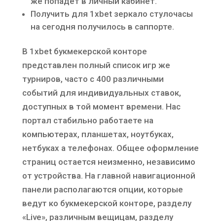
же попадет в личный кабинет.
Получить для 1xbet зеркало стулочасы
на сегодня получилось в саппорте.
В 1xbet букмекерской конторе
представлен полный список игр же
турниров, часто с 400 различными
событий для индивидуальных ставок,
доступных в той момент времени. Нас
портал стабильно работаете на
компьютерах, планшетах, ноутбуках,
нетбуках а телефонах. Общее оформление
страниц остается неизменно, независимо
от устройства. На главной навигационной
панели располагаются опции, которые
ведут ко букмекерской конторе, разделу
«Live», различным вещицам, разделу