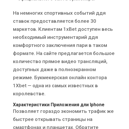
На немногих спортивных событий ддя
ставок предоставляется более 30
маркетов. Клиентам 1xBet доступен весь
необходимый инструментарий ддя
комфортного заключения пари в таком
формате. На сайте предлагается большое
количество прямое видео трансляций,
доступных даже в полноэкранном
режиме. Букмекерская онлайн контора
1Xbet — одна из самых известных в
королевстве.
Характеристики Приложения дли Iphone
Позволяет гораздо экономить трафик же
быстрее открывать страницы на
смартфонах и планшетах. Обратите