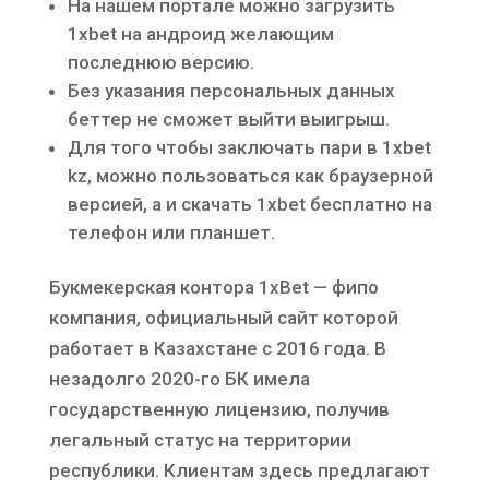
На нашем портале можно загрузить
1xbet на андроид желающим
последнюю версию.
Без указания персональных данных
беттер не сможет выйти выигрыш.
Для того чтобы заключать пари в 1xbet
kz, можно пользоваться как браузерной
версией, а и скачать 1xbet бесплатно на
телефон или планшет.
Букмекерская контора 1xBet — фипо
компания, официальный сайт которой
работает в Казахстане с 2016 года. В
незадолго 2020-го БК имела
государственную лицензию, получив
легальный статус на территории
республики. Клиентам здесь предлагают