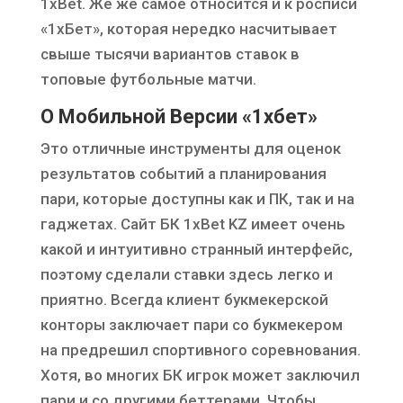
1xBet. Же же самое относится и к росписи
«1хБет», которая нередко насчитывает
свыше тысячи вариантов ставок в
топовые футбольные матчи.
О Мобильной Версии «1хбет»
Это отличные инструменты для оценок
результатов событий а планирования
пари, которые доступны как и ПК, так и на
гаджетах. Сайт БК 1xBet KZ имеет очень
какой и интуитивно странный интерфейс,
поэтому сделали ставки здесь легко и
приятно. Всегда клиент букмекерской
конторы заключает пари со букмекером
на предрешил спортивного соревнования.
Хотя, во многих БК игрок может заключил
пари и со другими беттерами. Чтобы