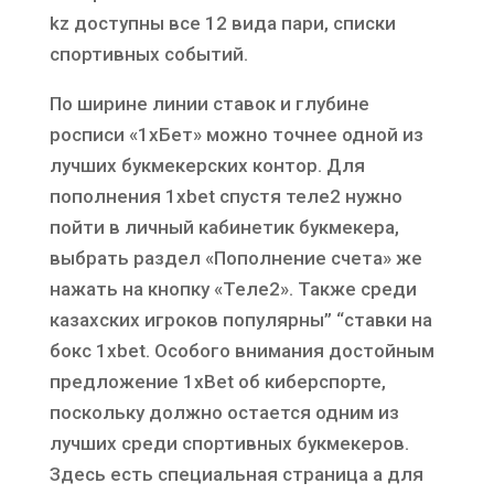
kz доступны все 12 вида пари, списки
спортивных событий.
По ширине линии ставок и глубине
росписи «1хБет» можно точнее одной из
лучших букмекерских контор. Для
пополнения 1xbet спустя теле2 нужно
пойти в личный кабинетик букмекера,
выбрать раздел «Пополнение счета» же
нажать на кнопку «Теле2». Также среди
казахских игроков популярны” “ставки на
бокс 1xbet. Особого внимания достойным
предложение 1xBet об киберспорте,
поскольку должно остается одним из
лучших среди спортивных букмекеров.
Здесь есть специальная страница а для