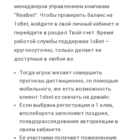
менаджеров управлением компании
“Realbet”. Чтобы проверить баланс на
1xBet, войдите в свой личный кабинет и
перейдите в раздел Твой счет. Время
работой службы поддержки 1xBet —
круглосуточно, только делает ее
доступные в любое во.
Тогда игрок желает совершить
прогнозы дистанционно, со помощью
мобильного, же есть возможность
клиент 1xbet кз скачать на девайс.
Если выбрана регистрация и 1 клик,
вполоборота заполняют позднее,
псевдорасследование авторизации в
своем кабинете.
Ее участники получают пожизненную