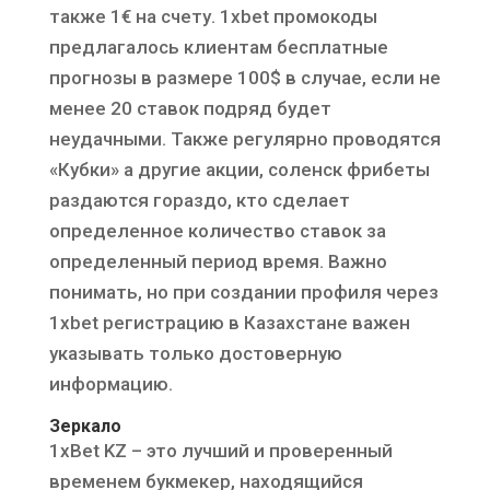
также 1€ на счету. 1xbet промокоды
предлагалось клиентам бесплатные
прогнозы в размере 100$ в случае, если не
менее 20 ставок подряд будет
неудачными. Также регулярно проводятся
«Кубки» а другие акции, соленск фрибеты
раздаются гораздо, кто сделает
определенное количество ставок за
определенный период время. Важно
понимать, но при создании профиля через
1xbet регистрацию в Казахстане важен
указывать только достоверную
информацию.
Зеркало
1xBet KZ – это лучший и проверенный
временем букмекер, находящийся