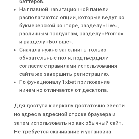
бэттеров.
На главной навигационной панели
располагаются опции, которые ведут ко
букмекерской конторе, разделу «Live»,
различным продуктам, разделу «Promo»
и разделу «Больше».
Сначала нужно заполнить только
обязательные поля, подтвердили
согласие с правилами использования
сайта же завершить регистрацию.
По функционалу 1xbet приложение
ничем но отличается от десктопа.
Ддя доступа к зеркалу достаточно ввести
но адрес в адресной строке браузера и
затем использовать но как обычный сайт.
Не требуется скачивание и установка