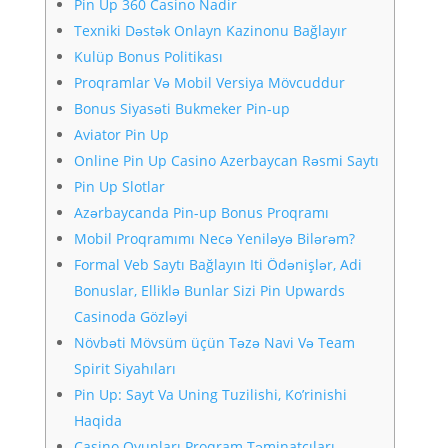
Pin Up 360 Casino Nadir
Texniki Dəstək Onlayn Kazinonu Bağlayır
Kulüp Bonus Politikası
Proqramlar Və Mobil Versiya Mövcuddur
Bonus Siyasəti Bukmeker Pin-up
Aviator Pin Up
Online Pin Up Casino Azerbaycan Rəsmi Saytı
Pin Up Slotlar
Azərbaycanda Pin-up Bonus Proqramı
Mobil Proqramımı Necə Yeniləyə Bilərəm?
Formal Veb Saytı Bağlayın️ Iti Ödənişlər, Adi
Bonuslar, Elliklə Bunlar Sizi Pin Upwards
Casinoda Gözləyi
Növbəti Mövsüm üçün Təzə Navi Və Team
Spirit Siyahıları
Pin Up: Sayt Va Uning Tuzilishi, Ko’rinishi
Haqida
Casino Oyunları Proqram Təminatçıları