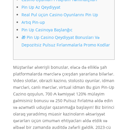
Pin Up Az Qeydiyyat
Real Pul üçün Casino Oyunlarını Pin Up
Artıq Pin-up
Pin Up Casinoya Başlanğıc
🎁 Pin Up Casino Qeydiyyat Bonusları Və
Depozitsiz Pulsuz Fırlanmalarla Promo Kodlar
Müştərilər əlverişli bonuslar, eləcə də elliklə şah
platformalarda mərclərə çıxışdan yararlana bilərlər.
Video slotlar, obrazli kazino, stolüstü oyunlar, idman
mərcləri, canlı mərclər, virtual idman Bu gün Pin-Up
Cazino qoşulun, 700 ₼ kəmiyyət 120% mülayim
gəlmisiniz bonusu və 250 Pulsuz Fırlatma əldə edin
və əzəmətli uduşlar qazanmağa başlayın! Biz birinci
olaraq yaradılmış müasir kazinoların əksəriyyət
qərarları üçün ümumən ehtiyacları əldə etdik və
əlbəəl bir zamanda auditdə zəfərli gəldik. 2023-cü