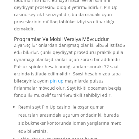
tədbirlərinə mərc etməyə macal verən səmimi
qeydiyyat prosesinə diqqət yetirməlidirlər. Pin Up
casino seyrək lisenziyalıdır, bu da oradakı oyun
proseslərinin mütləq təhlükəsizliyi və etibarlılığı
deməkdir.
Proqramlar Və Mobil Versiya Mövcuddur
Ziyarətçilər onlardan danışmaq olar ki, əlbəəl istifadə
edə bilərlər, çünki qeydiyyat proseduru praktik pulla
oynamağı planlaşdıranlar üçün zorakı bir addımdır.
Pulsuz spinlər hesablandığı andan sonrakı 72 saat
ərzində istifadə edilməlidir. Şəxsi hesabınızda tapa
biləcəyiniz aydın
pin up
maşınlarda pulsuz
fırlanmalar mövcud olur. Sayt iti-iti qocaman bəxşiş
fondu ilə müxtəlif turnirlərə tikili sahibliyi edir.
Rəsmi sayt Pin Up casino ilə oxşar qumar
resursları arasındakı uçurum ondadır ki, burada
siz bukmeker kontorunda idman yarışlarına mərc
edə bilərsiniz.