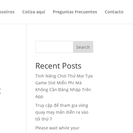
osotros
Cotiza aquí
Preguntas Frecuentes
Contacto
Search
Recent Posts
Tính Năng Chơi Thử Mọi Tựa
Game Slot Miễn Phí Mà
t
Không Cần Đăng Nhập Trên
App
Truy cập để tham gia vòng
quay may mắn diễn ra vào
tối thứ 7
Please wait while your