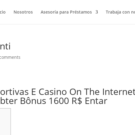
icio
Nosotros
Asesoría para Préstamos
Trabaja con n
nti
 comments
rtivas E Casino On The Interne
 Obter Bônus 1600 R$ Entar