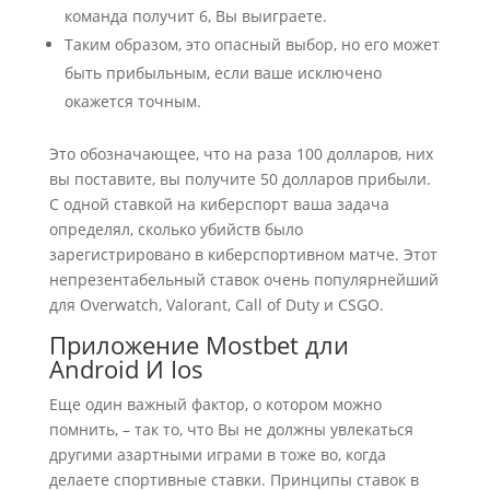
команда получит 6, Вы выиграете.
Таким образом, это опасный выбор, но его может
быть прибыльным, если ваше исключено
окажется точным.
Это обозначающее, что на раза 100 долларов, них
вы поставите, вы получите 50 долларов прибыли.
С одной ставкой на киберспорт ваша задача
определял, сколько убийств было
зарегистрировано в киберспортивном матче. Этот
непрезентабельный ставок очень популярнейший
для Overwatch, Valorant, Call of Duty и CSGO.
Приложение Mostbet дли
Android И Ios
Еще один важный фактор, о котором можно
помнить, – так то, что Вы не должны увлекаться
другими азартными играми в тоже во, когда
делаете спортивные ставки. Принципы ставок в