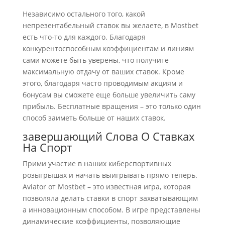
Независимо остального того, какой
непрезентабельный ставок вы желаете, в Mostbet
есть что-то для каждого. Благодаря
конкурентоспособным коэффициентам и линиям
сами можете быть уверены, что получите
максимальную отдачу от ваших ставок. Кроме
этого, благодаря часто проводимым акциям и
бонусам вы сможете еще больше увеличить саму
прибыль. Бесплатные вращения – это только один
способ заиметь больше от наших ставок.
завершающий Слова О Ставках
На Спорт
Прими участие в наших киберспортивных
розыгрышах и начать выигрывать прямо теперь.
Aviator от Mostbet – это известная игра, которая
позволяла делать ставки в спорт захватывающим
а инновационным способом. В игре представлены
динамические коэффициенты, позволяющие