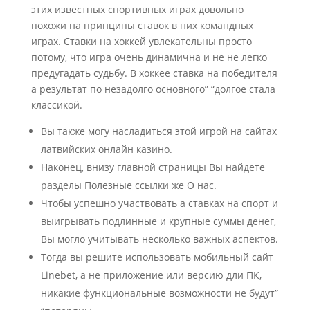
этих известных спортивных играх довольно
похожи на принципы ставок в них командных
играх. Ставки на хоккей увлекательны просто
потому, что игра очень динамична и не не легко
предугадать судьбу. В хоккее ставка на победителя
а результат по незадолго основного” “долгое стала
классикой.
Вы также могу насладиться этой игрой на сайтах
латвийских онлайн казино.
Наконец, внизу главной страницы Вы найдете
разделы Полезные ссылки же О нас.
Чтобы успешно участвовать а ставках на спорт и
выигрывать подлинные и крупные суммы денег,
Вы могло учитывать несколько важных аспектов.
Тогда вы решите использовать мобильный сайт
Linebet, а не приложение или версию дли ПК,
никакие функциональные возможности не будут”