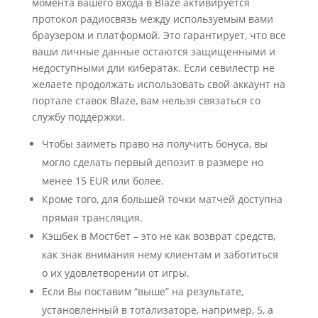
момента вашего входа в Blaze активируется
протокол радиосвязь между используемым вами
браузером и платформой. Это гарантирует, что все
ваши личные данные остаются защищенными и
недоступными дли кибератак. Если севилестр не
желаете продолжать использовать свой аккаунт на
портале ставок Blaze, вам нельзя связаться со
службу поддержки.
Чтобы заиметь право на получить бонуса, вы
могло сделать первый депозит в размере но
менее 15 EUR или более.
Кроме того, для большей точки матчей доступна
прямая трансляция.
Кэшбек в Мостбет – это не как возврат средств,
как знак внимания нему клиентам и заботиться
о их удовлетворении от игры.
Если Вы поставим “выше” на результате,
установленный в тотализаторе, например, 5, а