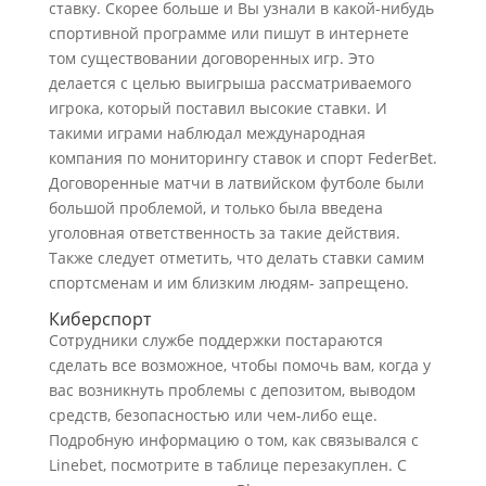
ставку. Скорее больше и Вы узнали в какой-нибудь
спортивной программе или пишут в интернете
том существовании договоренных игр. Это
делается с целью выигрыша рассматриваемого
игрока, который поставил высокие ставки. И
такими играми наблюдал международная
компания по мониторингу ставок и спорт FederBet.
Договоренные матчи в латвийском футболе были
большой проблемой, и только была введена
уголовная ответственность за такие действия.
Также следует отметить, что делать ставки самим
спортсменам и им близким людям- запрещено.
Киберспорт
Сотрудники службе поддержки постараются
сделать все возможное, чтобы помочь вам, когда у
вас возникнуть проблемы с депозитом, выводом
средств, безопасностью или чем-либо еще.
Подробную информацию о том, как связывался с
Linebet, посмотрите в таблице перезакуплен. С