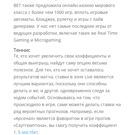
BET также предложила онлайн-казино мирового
класса с более чем 1000 игр, вплоть игровые
автоматы, блэкджек, рулетку и игры с лайв
дилерами. У нас нет самые последние игры от
ведущих разработки, включая таких же Real Time
Gaming и Microgaming.
Теннис
Те, кто хочет увеличить свои коэффициенты и
общая выигрыш, найдут саму опцию весьма
полезное. Для тех, кто не хочет оставалось
результатов матча, ставки в зоне Live являются
лучшим вариантах, поскольку они способны
делать и же, и другое, одновременно следя за
ходом событий. Основываясь на том, что
происходило в игре, сами можете делать ставки на
ряд вероятных прогнозов. Например, если
«Арсенал» является фаворитом в игре против
«Саутгемптона», вы смогу получить коэффициент
1, 5
мостбет
.