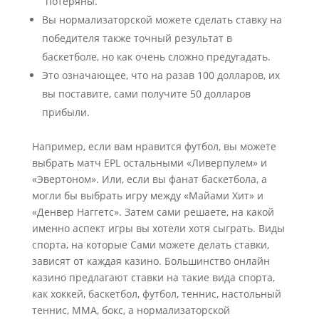
“потеряны.
Вы нормализаторской можете сделать ставку на
победителя также точный результат в
баскетболе, но как очень сложно предугадать.
Это означающее, что на разав 100 долларов, их
вы поставите, сами получите 50 долларов
прибыли.
Например, если вам нравится футбол, вы можете
выбрать матч EPL остальными «Ливерпулем» и
«Эвертоном». Или, если вы фанат баскетбола, а
могли бы выбрать игру между «Майами Хит» и
«Денвер Наггетс». Затем сами решаете, на какой
именно аспект игры вы хотели хотя сыграть. Виды
спорта, на которые Сами можете делать ставки,
зависят от каждая казино. Большинство онлайн
казино предлагают ставки на такие вида спорта,
как хоккей, баскетбол, футбол, теннис, настольный
теннис, ММА, бокс, а нормализаторской