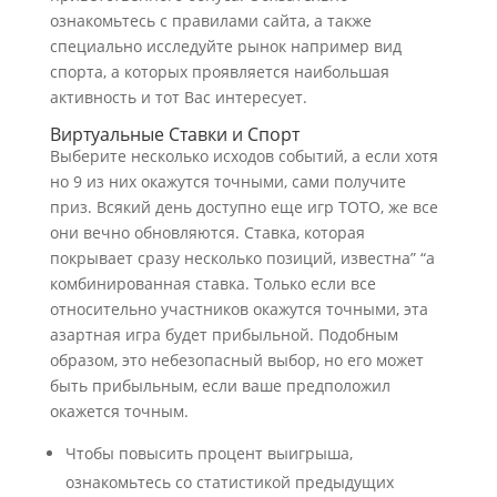
ознакомьтесь с правилами сайта, а также
специально исследуйте рынок например вид
спорта, а которых проявляется наибольшая
активность и тот Вас интересует.
Виртуальные Ставки и Спорт
Выберите несколько исходов событий, а если хотя
но 9 из них окажутся точными, сами получите
приз. Всякий день доступно еще игр TOTO, же все
они вечно обновляются. Ставка, которая
покрывает сразу несколько позиций, известна” “а
комбинированная ставка. Только если все
относительно участников окажутся точными, эта
азартная игра будет прибыльной. Подобным
образом, это небезопасный выбор, но его может
быть прибыльным, если ваше предположил
окажется точным.
Чтобы повысить процент выигрыша,
ознакомьтесь со статистикой предыдущих