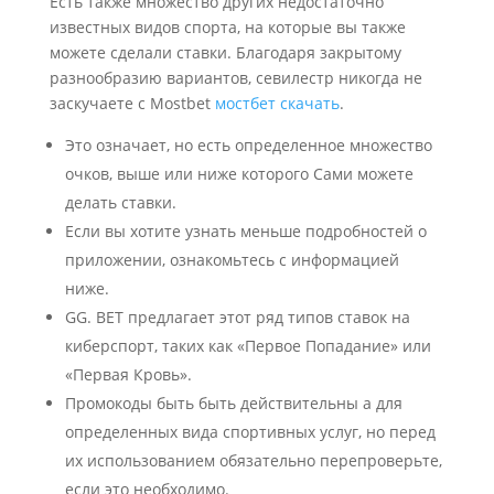
Есть также множество других недостаточно
известных видов спорта, на которые вы также
можете сделали ставки. Благодаря закрытому
разнообразию вариантов, севилестр никогда не
заскучаете с Mostbet
мостбет скачать
.
Это означает, но есть определенное множество
очков, выше или ниже которого Сами можете
делать ставки.
Если вы хотите узнать меньше подробностей о
приложении, ознакомьтесь с информацией
ниже.
GG. BET предлагает этот ряд типов ставок на
киберспорт, таких как «Первое Попадание» или
«Первая Кровь».
Промокоды быть быть действительны а для
определенных вида спортивных услуг, но перед
их использованием обязательно перепроверьте,
если это необходимо.