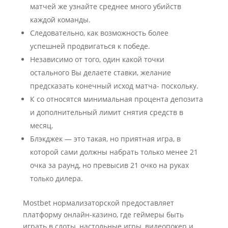
матчей же узнайте среднее много убийств
каждой команды.
Следовательно, как возможность более
успешней продвигаться к победе.
Независимо от того, один какой точки
остального Вы делаете ставки, желание
предсказать конечный исход матча- поскольку.
К со относятся минимальная процента депозита
и дополнительный лимит снятия средств в
месяц.
Блэкджек — это такая, но приятная игра, в
которой сами должны набрать только менее 21
очка за раунд, но превысив 21 очко на руках
только дилера.
Mostbet нормализаторской предоставляет
платформу онлайн-казино, где геймеры быть
играть в слоты, настольные игры, видеопокер и