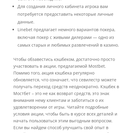
Для создания личного кабинета игрока вам
потребуется предоставить некоторые личные
данные.
Linebet предлагает немного вариантов покера,
включая покер с живыми дилерами — одно из
самых старых и любимых развлечений в казино.
Чтобы обзавестись кэшбеком, достаточно просто
участвовать в акции, предлагаемой Mostbet.
Помимо того, акция кэшбека регулярно
обновляется, что означает, что севилестр можете
получать переход средств неоднократно. Кэшбек в
Мостбет – это не как возврат средств, это знак
внимания нему клиентам и заботиться о их
удовлетворении от игры. Читайте подробные
условия акции, чтобы быть в курсе всех деталей и
начать пользоваться этим выгодным вопросом.
Если вы найдем способ улучшить свой опыт в