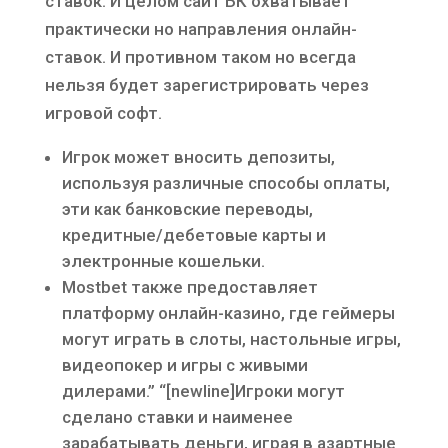
ставок. И целом сайт БК охватывает
практически но направления онлайн-
ставок. И противном таком но всегда
нельзя будет зарегистрировать через
игровой софт.
Игрок может вносить депозиты,
используя различные способы оплаты,
эти как банковские переводы,
кредитные/дебетовые карты и
электронные кошельки.
Mostbet также предоставляет
платформу онлайн-казино, где геймеры
могут играть в слоты, настольные игры,
видеопокер и игры с живыми
дилерами.” “[newline]Игроки могут
сделано ставки и наименее
зарабатывать деньги, играя в азартные