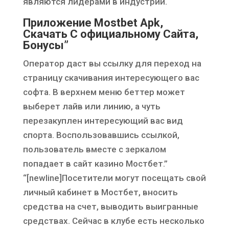
являются лидерами в индустрии.
Приложение Mostbet Apk,
Скачать С официальному Сайта,
Бонусы”
Оператор даст вы ссылку для переход на
страницу скачивания интересующего вас
софта. В верхнем меню беттер может
выберет лайв или линию, а чуть
перезакуплен интересующий вас вид
спорта. Воспользовавшись ссылкой,
пользователь вместе с зеркалом
попадает в сайт казино Мостбет.”
“[newline]Посетители могут посещать свой
личный кабинет в Мостбет, вносить
средства на счет, выводить выигранные
средствах. Сейчас в клубе есть несколько