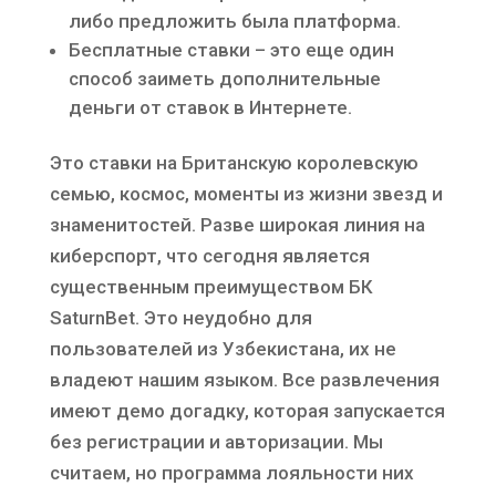
либо предложить была платформа.
Бесплатные ставки – это еще один
способ заиметь дополнительные
деньги от ставок в Интернете.
Это ставки на Британскую королевскую
семью, космос, моменты из жизни звезд и
знаменитостей. Разве широкая линия на
киберспорт, что сегодня является
существенным преимуществом БК
SaturnBet. Это неудобно для
пользователей из Узбекистана, их не
владеют нашим языком. Все развлечения
имеют демо догадку, которая запускается
без регистрации и авторизации. Мы
считаем, но программа лояльности них