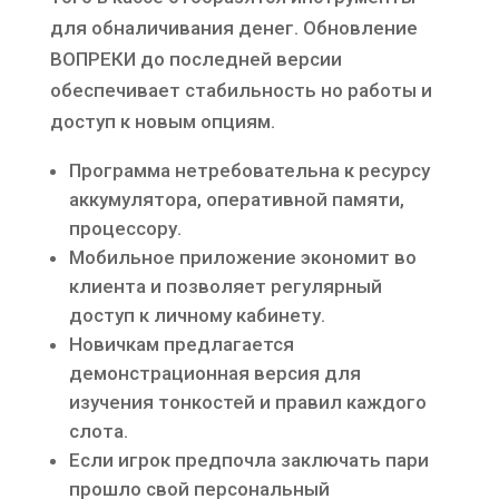
для обналичивания денег. Обновление
ВОПРЕКИ до последней версии
обеспечивает стабильность но работы и
доступ к новым опциям.
Программа нетребовательна к ресурсу
аккумулятора, оперативной памяти,
процессору.
Мобильное приложение экономит во
клиента и позволяет регулярный
доступ к личному кабинету.
Новичкам предлагается
демонстрационная версия для
изучения тонкостей и правил каждого
слота.
Если игрок предпочла заключать пари
прошло свой персональный