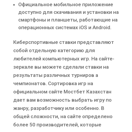
Официальное мобильное приложение
доступно для скачивания и установки на
смартфоны и планшеты, работающие на
операционных системах iOS и Android.
Киберспортивные ставки представляют
собой отдельную категорию для
любителей компьютерных игр. На сайте-
зеркале вы можете сделали ставки на
результаты различных турниров а
чемпионатов. Сортировка игр на
официальном сайте Мостбет Казахстан
дает вам возможность выбрать игру по
жанру, разработчику или особенно. В
общей сложности, на сайте определено
более 50 производителей, которые