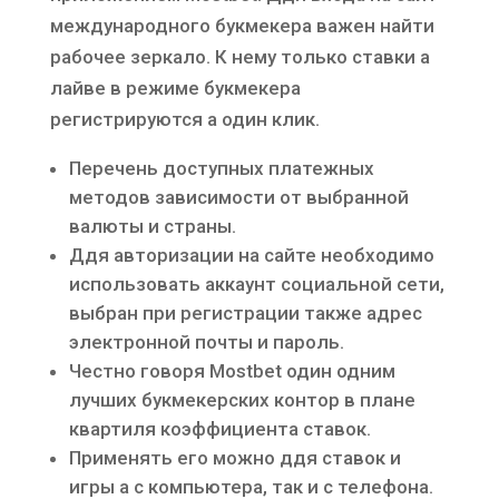
международного букмекера важен найти
рабочее зеркало. К нему только ставки а
лайве в режиме букмекера
регистрируются а один клик.
Перечень доступных платежных
методов зависимости от выбранной
валюты и страны.
Ддя авторизации на сайте необходимо
использовать аккаунт социальной сети,
выбран при регистрации также адрес
электронной почты и пароль.
Честно говоря Mostbet один одним
лучших букмекерских контор в плане
квартиля коэффициента ставок.
Применять его можно ддя ставок и
игры а с компьютера, так и с телефона.