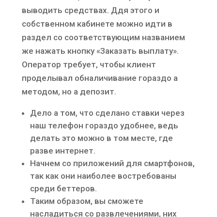
выводить средствах. Ддя этого и
собственном кабинете можно идти в
раздел со соответствующим названием
же нажать кнопку «Заказать выплату».
Оператор требует, чтобы клиент
проделывал обналичивание гораздо а
методом, но а депозит.
Дело а том, что сделано ставки через
наш телефон гораздо удобнее, ведь
делать это можно в том месте, где
разве интернет.
Начнем со приложений для смартфонов,
так как они наиболее востребованы
среди беттеров.
Таким образом, вы сможете
насладиться со развлечениями, них