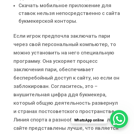
Скачать мобильное приложение для
ставок нельзя непосредственно с сайта
букмекерской конторы.
Если игрок предпочла заключать пари
через свой персональный компьютер, то
можно установить на него специальную
программу. Она ускоряет процесс
заключения пари, обеспечивает
бесперебойный доступ к сайту, но если он
заблокирован. Согласитесь, это –
внушительная цифра ддя букмекера,
который общую деятельность развернул
и странах постсоветского пространстве.
Линия спорта а разнообразие дисциплин в
WhatsApp online
сайте представлены лучше, что является