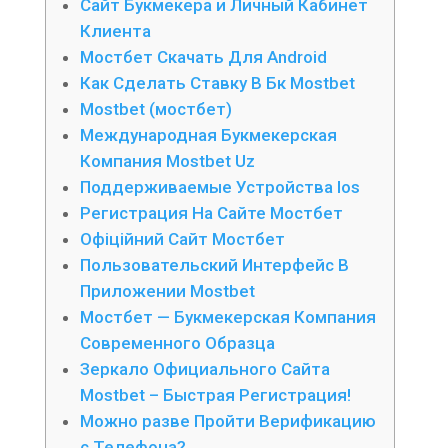
Сайт Букмекера и Личный Кабинет
Клиента
Мостбет Скачать Для Android
Как Сделать Ставку В Бк Mostbet
Mostbet (мостбет)
Международная Букмекерская
Компания Mostbet Uz
Поддерживаемые Устройства Ios
Регистрация На Сайте Мостбет
Офіційний Сайт Мостбет
Пользовательский Интерфейс В
Приложении Mostbet
Мостбет — Букмекерская Компания
Современного Образца
Зеркало Официального Сайта
Mostbet – Быстрая Регистрация!
Можно разве Пройти Верификацию
с Телефона?