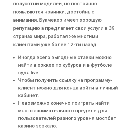
полусотни моделей, но постоянно
появляются новинки, достойные
внимания. Букмекер имеет хорошую
репутацию а предлагает свои услуги в 39
странах мира, работая же многими
клиентами уже более 12-ти назад.
Иногда всего выгодные ставки можно
найти в хоккее по кубуров и в футболе
судя live.
Чтобы получить ссылку на программу-
клиент нужно для конца войти в личный
кабинет.
Невозможно конечно поиграть найти
много занимательного пределе для
пользователей разного уровня мостбет
казино зеркало.