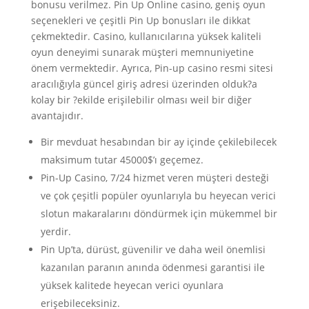
bonusu verilmez. Pin Up Online casino, geniş oyun
seçenekleri ve çeşitli Pin Up bonusları ile dikkat
çekmektedir. Casino, kullanıcılarına yüksek kaliteli
oyun deneyimi sunarak müşteri memnuniyetine
önem vermektedir. Ayrıca, Pin-up casino resmi sitesi
aracılığıyla güncel giriş adresi üzerinden olduk?a
kolay bir ?ekilde erişilebilir olması weil bir diğer
avantajıdır.
Bir mevduat hesabından bir ay içinde çekilebilecek
maksimum tutar 45000$’ı geçemez.
Pin-Up Casino, 7/24 hizmet veren müşteri desteği
ve çok çeşitli popüler oyunlarıyla bu heyecan verici
slotun makaralarını döndürmek için mükemmel bir
yerdir.
Pin Up’ta, dürüst, güvenilir ve daha weil önemlisi
kazanılan paranın anında ödenmesi garantisi ile
yüksek kalitede heyecan verici oyunlara
erişebileceksiniz.