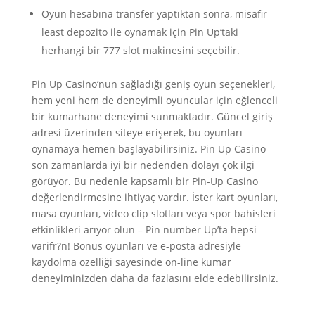
Oyun hesabına transfer yaptıktan sonra, misafir
least depozito ile oynamak için Pin Up’taki
herhangi bir 777 slot makinesini seçebilir.
Pin Up Casino’nun sağladığı geniş oyun seçenekleri,
hem yeni hem de deneyimli oyuncular için eğlenceli
bir kumarhane deneyimi sunmaktadır. Güncel giriş
adresi üzerinden siteye erişerek, bu oyunları
oynamaya hemen başlayabilirsiniz. Pin Up Casino
son zamanlarda iyi bir nedenden dolayı çok ilgi
görüyor. Bu nedenle kapsamlı bir Pin-Up Casino
değerlendirmesine ihtiyaç vardır. İster kart oyunları,
masa oyunları, video clip slotları veya spor bahisleri
etkinlikleri arıyor olun – Pin number Up’ta hepsi
varifr?n! Bonus oyunları ve e-posta adresiyle
kaydolma özelliği sayesinde on-line kumar
deneyiminizden daha da fazlasını elde edebilirsiniz.