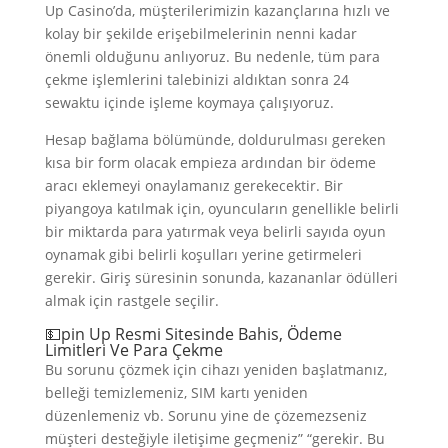
Up Casino’da, müşterilerimizin kazançlarına hızlı ve
kolay bir şekilde erişebilmelerinin nenni kadar
önemli olduğunu anlıyoruz. Bu nedenle, tüm para
çekme işlemlerini talebinizi aldıktan sonra 24
sewaktu içinde işleme koymaya çalışıyoruz.
Hesap bağlama bölümünde, doldurulması gereken
kısa bir form olacak empieza ardından bir ödeme
aracı eklemeyi onaylamanız gerekecektir. Bir
piyangoya katılmak için, oyuncuların genellikle belirli
bir miktarda para yatırmak veya belirli sayıda oyun
oynamak gibi belirli koşulları yerine getirmeleri
gerekir. Giriş süresinin sonunda, kazananlar ödülleri
almak için rastgele seçilir.
💵pin Up Resmi Sitesinde Bahis, Ödeme
Limitleri Ve Para Çekme
Bu sorunu çözmek için cihazı yeniden başlatmanız,
belleği temizlemeniz, SIM kartı yeniden
düzenlemeniz vb. Sorunu yine de çözemezseniz
müşteri desteğiyle iletişime geçmeniz” “gerekir. Bu