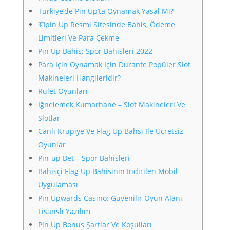
Türkiye’de Pin Up’ta Oynamak Yasal Mı?
💵pin Up Resmi Sitesinde Bahis, Ödeme
Limitleri Ve Para Çekme
Pin Up Bahis: Spor Bahisleri 2022
Para Için Oynamak Için Durante Popüler Slot
Makineleri Hangileridir?
Rulet Oyunları
Iğnelemek Kumarhane – Slot Makineleri Ve
Slotlar
Canlı Krupiye Ve Flag Up Bahsi Ile Ücretsiz
Oyunlar
Pin-up Bet – Spor Bahisleri
Bahisçi Flag Up Bahisinin Indirilen Mobil
Uygulaması
Pin Upwards Casino: Güvenilir Oyun Alanı,
Lisanslı Yazılım
Pin Up Bonus Şartlar Ve Koşulları