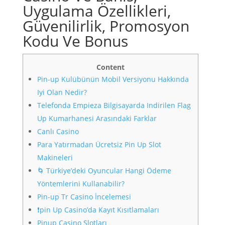
Uygulama Özellikleri,
Güvenilirlik, Promosyon
Kodu Ve Bonus
Content
Pin-up Kulübünün Mobil Versiyonu Hakkında
Iyi Olan Nedir?
Telefonda Empieza Bilgisayarda Indirilen Flag
Up Kumarhanesi Arasındaki Farklar
Canlı Casino
Para Yatırmadan Ücretsiz Pin Up Slot
Makineleri
🌀 Türkiye’deki Oyuncular Hangi Ödeme
Yöntemlerini Kullanabilir?
Pin-up Tr Casino İncelemesi
❗️pin Up Casino’da Kayıt Kısıtlamaları
Pinup Casino Slotları