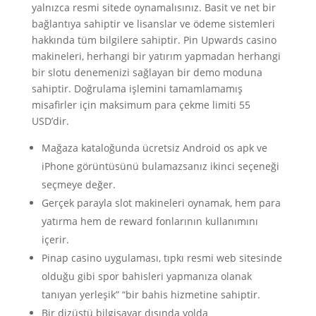
yalnızca resmi sitede oynamalısınız. Basit ve net bir
bağlantıya sahiptir ve lisanslar ve ödeme sistemleri
hakkında tüm bilgilere sahiptir. Pin Upwards casino
makineleri, herhangi bir yatırım yapmadan herhangi
bir slotu denemenizi sağlayan bir demo moduna
sahiptir. Doğrulama işlemini tamamlamamış
misafirler için maksimum para çekme limiti 55
USD’dir.
Mağaza kataloğunda ücretsiz Android os apk ve
iPhone görüntüsünü bulamazsanız ikinci seçeneği
seçmeye değer.
Gerçek parayla slot makineleri oynamak, hem para
yatırma hem de reward fonlarının kullanımını
içerir.
Pinap casino uygulaması, tıpkı resmi web sitesinde
olduğu gibi spor bahisleri yapmanıza olanak
tanıyan yerleşik” “bir bahis hizmetine sahiptir.
Bir dizüstü bilgisayar dışında yolda