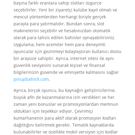
başına farklı oranlara sahip slotları özgürce
seçebilirler. Yeni bir ziyaretçi kulübe kayıt olmalı ve
mevcut yöntemlerden herhangi biriyle gerçek
parayla para yatırmalıdır. Bundan sonra, slot
makinelerini seçebilir ve hesabınızdan otomatik
olarak para tahsis edilen bahisler oynayabilirsiniz.
Uygulama, hem acemiler hem para deneyimli
oyuncular için gezinmeyi kolaylaştıran kullanıcı dostu
bir arayüze sahiptir. Ayrıca, internet sitesi ile aynı
güvenlik seviyesini sunarak kişisel ve finansal
bilgilerinizin güvende ve emniyette kalmasını sağlar
pinupbahis9.com
.
Ayrıca, birçok oyuncu, bu kaynağın geliştiricilerine,
büyük afin de kazanmalarına izin verdikleri ve her
zaman yeni bonuslar ve promosyonlardan memnun
oldukları için teşekkür ediyor. Çevrimiçi
kumarhanenin para aktif olarak promosyon kodları
dağıttığını belirtmek gerekir. Tematik kaynaklarda
bulunabilirler ve özellikle mobil versiyon için kodlar