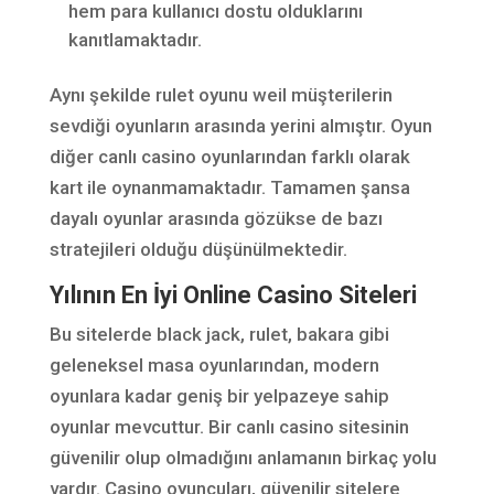
hem para kullanıcı dostu olduklarını
kanıtlamaktadır.
Aynı şekilde rulet oyunu weil müşterilerin
sevdiği oyunların arasında yerini almıştır. Oyun
diğer canlı casino oyunlarından farklı olarak
kart ile oynanmamaktadır. Tamamen şansa
dayalı oyunlar arasında gözükse de bazı
stratejileri olduğu düşünülmektedir.
Yılının En İyi Online Casino Siteleri
Bu sitelerde black jack, rulet, bakara gibi
geleneksel masa oyunlarından, modern
oyunlara kadar geniş bir yelpazeye sahip
oyunlar mevcuttur. Bir canlı casino sitesinin
güvenilir olup olmadığını anlamanın birkaç yolu
vardır. Casino oyuncuları, güvenilir sitelere