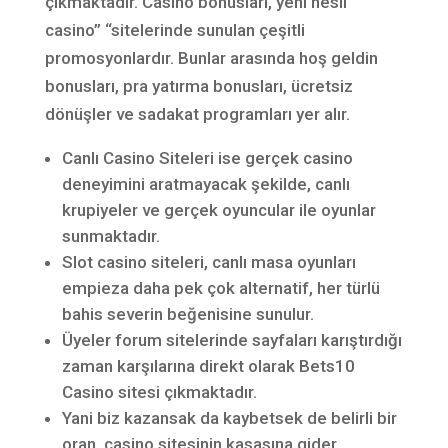
çıkmaktadır. Casino bonusları, yeni nesil
casino” “sitelerinde sunulan çeşitli
promosyonlardır. Bunlar arasında hoş geldin
bonusları, pra yatırma bonusları, ücretsiz
dönüşler ve sadakat programları yer alır.
Canlı Casino Siteleri ise gerçek casino
deneyimini aratmayacak şekilde, canlı
krupiyeler ve gerçek oyuncular ile oyunlar
sunmaktadır.
Slot casino siteleri, canlı masa oyunları
empieza daha pek çok alternatif, her türlü
bahis severin beğenisine sunulur.
Üyeler forum sitelerinde sayfaları karıştırdığı
zaman karşılarına direkt olarak Bets10
Casino sitesi çıkmaktadır.
Yani biz kazansak da kaybetsek de belirli bir
oran, casino sitesinin kasasına gider.