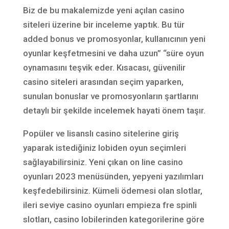
Biz de bu makalemizde yeni açılan casino
siteleri üzerine bir inceleme yaptık. Bu tür
added bonus ve promosyonlar, kullanıcının yeni
oyunlar keşfetmesini ve daha uzun” “süre oyun
oynamasını teşvik eder. Kısacası, güvenilir
casino siteleri arasından seçim yaparken,
sunulan bonuslar ve promosyonların şartlarını
detaylı bir şekilde incelemek hayati önem taşır.
Popüler ve lisanslı casino sitelerine giriş
yaparak istediğiniz lobiden oyun seçimleri
sağlayabilirsiniz. Yeni çıkan on line casino
oyunları 2023 menüsünden, yepyeni yazılımları
keşfedebilirsiniz. Kümeli ödemesi olan slotlar,
ileri seviye casino oyunları empieza fre spinli
slotları, casino lobilerinden kategorilerine göre