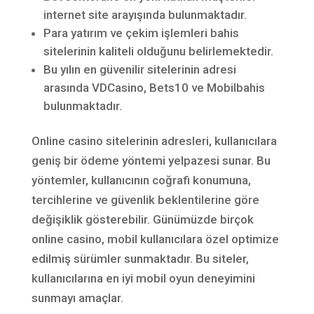
internet site arayışında bulunmaktadır.
Para yatırım ve çekim işlemleri bahis
sitelerinin kaliteli olduğunu belirlemektedir.
Bu yılın en güvenilir sitelerinin adresi
arasında VDCasino, Bets10 ve Mobilbahis
bulunmaktadır.
Online casino sitelerinin adresleri, kullanıcılara
geniş bir ödeme yöntemi yelpazesi sunar. Bu
yöntemler, kullanıcının coğrafi konumuna,
tercihlerine ve güvenlik beklentilerine göre
değişiklik gösterebilir. Günümüzde birçok
online casino, mobil kullanıcılara özel optimize
edilmiş sürümler sunmaktadır. Bu siteler,
kullanıcılarına en iyi mobil oyun deneyimini
sunmayı amaçlar.