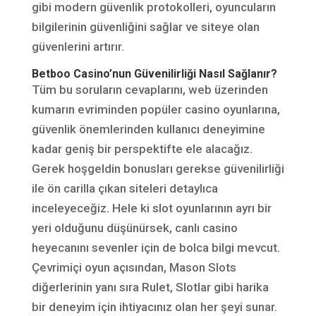
gibi modern güvenlik protokolleri, oyuncuların
bilgilerinin güvenliğini sağlar ve siteye olan
güvenlerini artırır.
Betboo Casino’nun Güvenilirliği Nasıl Sağlanır?
Tüm bu soruların cevaplarını, web üzerinden
kumarın evriminden popüler casino oyunlarına,
güvenlik önemlerinden kullanıcı deneyimine
kadar geniş bir perspektifte ele alacağız.
Gerek hoşgeldin bonusları gerekse güvenilirliği
ile ön carilla çıkan siteleri detaylıca
inceleyeceğiz. Hele ki slot oyunlarının ayrı bir
yeri olduğunu düşünürsek, canlı casino
heyecanını sevenler için de bolca bilgi mevcut.
Çevrimiçi oyun açısından, Mason Slots
diğerlerinin yanı sıra Rulet, Slotlar gibi harika
bir deneyim için ihtiyacınız olan her şeyi sunar.