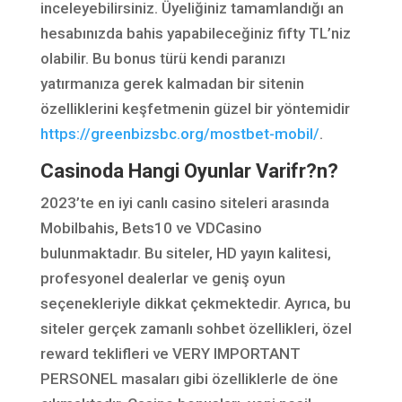
inceleyebilirsiniz. Üyeliğiniz tamamlandığı an
hesabınızda bahis yapabileceğiniz fifty TL’niz
olabilir. Bu bonus türü kendi paranızı
yatırmanıza gerek kalmadan bir sitenin
özelliklerini keşfetmenin güzel bir yöntemidir
https://greenbizsbc.org/mostbet-mobil/
.
Casinoda Hangi Oyunlar Varifr?n?
2023’te en iyi canlı casino siteleri arasında
Mobilbahis, Bets10 ve VDCasino
bulunmaktadır. Bu siteler, HD yayın kalitesi,
profesyonel dealerlar ve geniş oyun
seçenekleriyle dikkat çekmektedir. Ayrıca, bu
siteler gerçek zamanlı sohbet özellikleri, özel
reward teklifleri ve VERY IMPORTANT
PERSONEL masaları gibi özelliklerle de öne