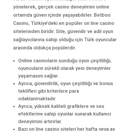
yönelerek, gerçek casino deneyimini online
ortamda güven içinde yaşayabilirler. Betboo
Casino, Türkiye’deki en popüler on line casino
sitelerinden biridir. Site, güvenilir ve adil oyun
sağlayıcılarına sahip olduğu için Türk oyuncular
arasında oldukça popülerdir.
Online casinoların sunduğu oyun çeşitliliği,
oyuncuların sürekli olarak yeni deneyimler
yaşamasını sağlar.
Ayrıca, güvenilirlik, oyun çeşitliliği ve bonus
teklifleri gibi kriterlere para
odaklanmaktadır.
Ayrıca, yüksek kaliteli grafiklere ve ses
efektlerine sahip oyunlar sunarak kullanıcı
deneyimini artırırlar.
Bazı on line casino siteleri her hafta veya ay