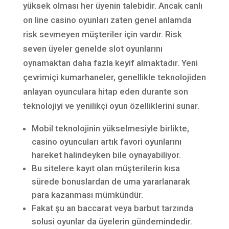
yüksek olması her üyenin talebidir. Ancak canlı
on line casino oyunları zaten genel anlamda
risk sevmeyen müşteriler için vardır. Risk
seven üyeler genelde slot oyunlarını
oynamaktan daha fazla keyif almaktadır. Yeni
çevrimiçi kumarhaneler, genellikle teknolojiden
anlayan oyunculara hitap eden durante son
teknolojiyi ve yenilikçi oyun özelliklerini sunar.
Mobil teknolojinin yükselmesiyle birlikte,
casino oyuncuları artık favori oyunlarını
hareket halindeyken bile oynayabiliyor.
Bu sitelere kayıt olan müşterilerin kısa
sürede bonuslardan de uma yararlanarak
para kazanması mümkündür.
Fakat şu an baccarat veya barbut tarzında
solusi oyunlar da üyelerin gündemindedir.