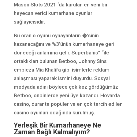
Mason Slots 2021 ‘da kurulan en yeni bir
heyecan verici kumarhane oyunları
sağlayıcısıdır.
Bu oran o oyunu oynayanların �’sinin
kazanacağını ve %3’ünün kumarhaneye geri
döneceği anlamına gelir. Süperbahis” “ile
ortaklıkları bulunan Betboo, Johnny Sins
empieza Mia Khalifa gibi isimlerle reklam
anlaşması yaparak ismini duyurdu. Sosyal
medyada adını böylece çok kez gördüğümüz
Betboo, onbinlerce yeni üye kazandı. Hovarda
casino, durante popüler ve en çok tercih edilen
casino oyunları odağında kurulmuş.
Yerleşik Bir Kumarhaneye Ne
Zaman Bağlı Kalmalıyım?