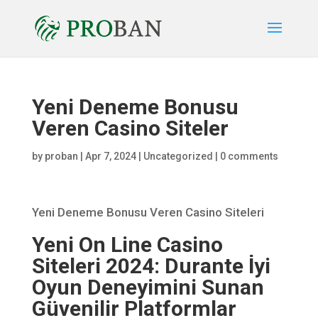
Yeni Deneme Bonusu
Veren Casino Siteler
by
proban
|
Apr 7, 2024
|
Uncategorized
|
0 comments
Yeni Deneme Bonusu Veren Casino Siteleri
Yeni On Line Casino
Siteleri 2024: Durante İyi
Oyun Deneyimini Sunan
Güvenilir Platformlar