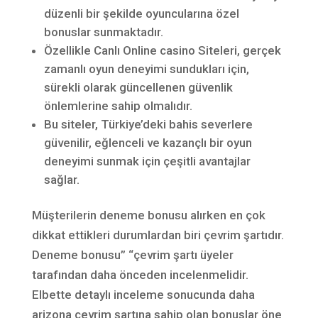
düzenli bir şekilde oyuncularına özel
bonuslar sunmaktadır.
Özellikle Canlı Online casino Siteleri, gerçek
zamanlı oyun deneyimi sundukları için,
sürekli olarak güncellenen güvenlik
önlemlerine sahip olmalıdır.
Bu siteler, Türkiye’deki bahis severlere
güvenilir, eğlenceli ve kazançlı bir oyun
deneyimi sunmak için çeşitli avantajlar
sağlar.
Müşterilerin deneme bonusu alırken en çok
dikkat ettikleri durumlardan biri çevrim şartıdır.
Deneme bonusu” “çevrim şartı üyeler
tarafından daha önceden incelenmelidir.
Elbette detaylı inceleme sonucunda daha
arizona çevrim şartına sahip olan bonuslar öne