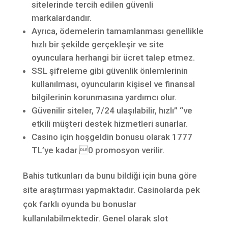
sitelerinde tercih edilen güvenli
markalardandır.
Ayrıca, ödemelerin tamamlanması genellikle
hızlı bir şekilde gerçekleşir ve site
oyunculara herhangi bir ücret talep etmez.
SSL şifreleme gibi güvenlik önlemlerinin
kullanılması, oyuncuların kişisel ve finansal
bilgilerinin korunmasına yardımcı olur.
Güvenilir siteler, 7/24 ulaşılabilir, hızlı” “ve
etkili müşteri destek hizmetleri sunarlar.
Casino için hoşgeldin bonusu olarak 1777
TL’ye kadar 0 promosyon verilir.
Bahis tutkunları da bunu bildiği için buna göre
site araştırması yapmaktadır. Casinolarda pek
çok farklı oyunda bu bonuslar
kullanılabilmektedir. Genel olarak slot