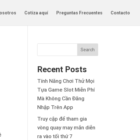
nosotros
Cotiza aquí
Preguntas Frecuentes
Contacto
Search
Recent Posts
Tính Năng Chơi Thử Mọi
Tựa Game Slot Miễn Phí
Mà Không Cần Đăng
Nhập Trên App
Truy cập để tham gia
vòng quay may mắn diễn
ề
ra vào tối thứ 7