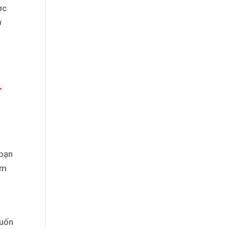
ợc
ờ
-
 bạn
am
muốn