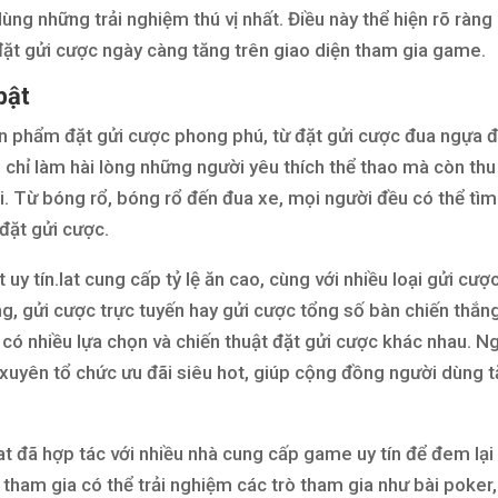
ng những trải nghiệm thú vị nhất. Điều này thể hiện rõ ràng
ặt gửi cược ngày càng tăng trên giao diện tham gia game.
bật
ản phẩm đặt gửi cược phong phú, từ đặt gửi cược đua ngựa 
chỉ làm hài lòng những người yêu thích thể thao mà còn thu
. Từ bóng rổ, bóng rổ đến đua xe, mọi người đều có thể tìm
đặt gửi cược.
y tín.lat cung cấp tỷ lệ ăn cao, cùng với nhiều loại gửi cượ
g, gửi cược trực tuyến hay gửi cược tổng số bàn chiến thắng
ó nhiều lựa chọn và chiến thuật đặt gửi cược khác nhau. N
xuyên tổ chức ưu đãi siêu hot, giúp cộng đồng người dùng 
at đã hợp tác với nhiều nhà cung cấp game uy tín để đem lại
tham gia có thể trải nghiệm các trò tham gia như bài poker,