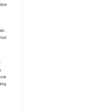
 qua
đến
 hút
c
.
goài
tăng