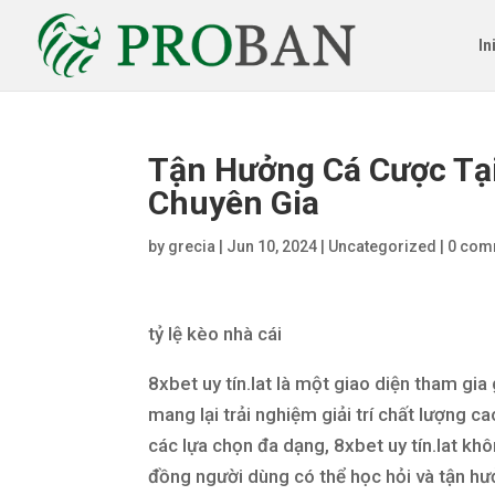
In
Tận Hưởng Cá Cược Tại 
Chuyên Gia
by
grecia
|
Jun 10, 2024
|
Uncategorized
|
0 com
tỷ lệ kèo nhà cái
8xbet uy tín.lat là một giao diện tham gi
mang lại trải nghiệm giải trí chất lượng c
các lựa chọn đa dạng, 8xbet uy tín.lat kh
đồng người dùng có thể học hỏi và tận hưở