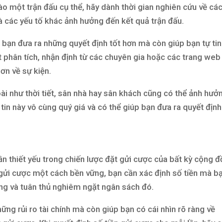
ào một trận đấu cụ thể, hãy dành thời gian nghiên cứu về các
à các yếu tố khác ảnh hưởng đến kết quả trận đấu.
 bạn đưa ra những quyết định tốt hơn mà còn giúp bạn tự tin
ết phân tích, nhận định từ các chuyên gia hoặc các trang web
ơn về sự kiện.
ài như thời tiết, sân nhà hay sân khách cũng có thể ảnh hưở
in này vô cùng quý giá và có thể giúp bạn đưa ra quyết định
n thiết yếu trong chiến lược đặt gửi cược của bất kỳ cộng 
 gửi cược một cách bền vững, bạn cần xác định số tiền mà b
ng và tuân thủ nghiêm ngặt ngân sách đó.
ững rủi ro tài chính mà còn giúp bạn có cái nhìn rõ ràng về