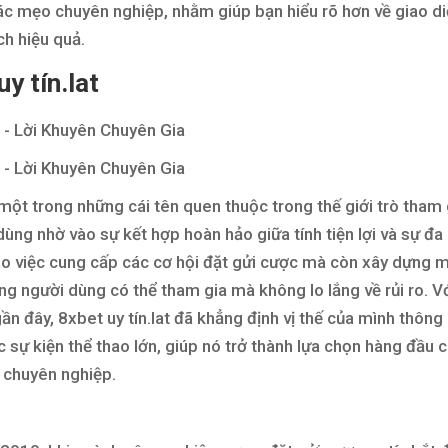
n các mẹo chuyên nghiệp, nhằm giúp bạn hiểu rõ hơn về giao d
h hiệu quả.
uy tín.lat
 một trong những cái tên quen thuộc trong thế giới trò tham 
 dùng nhờ vào sự kết hợp hoàn hảo giữa tính tiện lợi và sự đa
ào việc cung cấp các cơ hội đặt gửi cược mà còn xây dựng 
g người dùng có thể tham gia mà không lo lắng về rủi ro. V
n đây, 8xbet uy tín.lat đã khẳng định vị thế của mình thông
c sự kiện thể thao lớn, giúp nó trở thành lựa chọn hàng đầu 
a chuyên nghiệp.