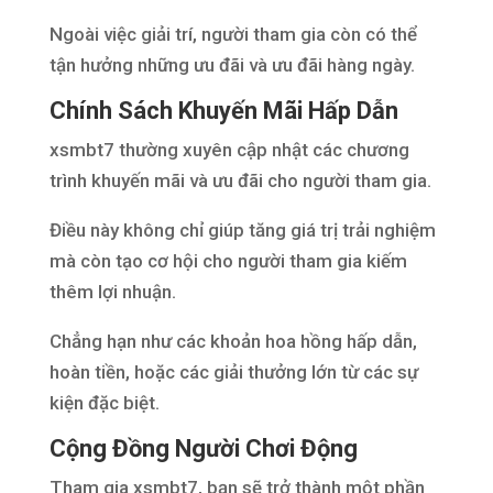
Ngoài việc giải trí, người tham gia còn có thể
tận hưởng những ưu đãi và ưu đãi hàng ngày.
Chính Sách Khuyến Mãi Hấp Dẫn
xsmbt7 thường xuyên cập nhật các chương
trình khuyến mãi và ưu đãi cho người tham gia.
Điều này không chỉ giúp tăng giá trị trải nghiệm
mà còn tạo cơ hội cho người tham gia kiếm
thêm lợi nhuận.
Chẳng hạn như các khoản hoa hồng hấp dẫn,
hoàn tiền, hoặc các giải thưởng lớn từ các sự
kiện đặc biệt.
Cộng Đồng Người Chơi Động
Tham gia xsmbt7, bạn sẽ trở thành một phần