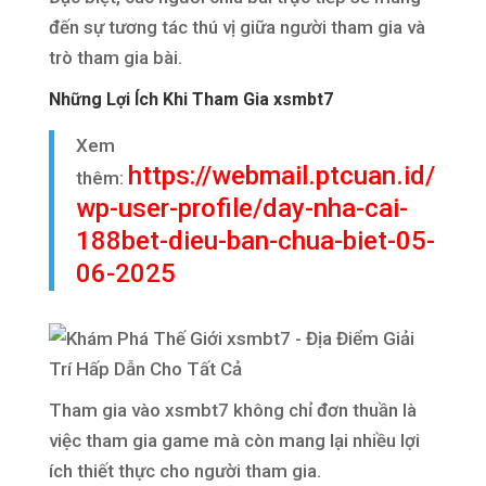
đến sự tương tác thú vị giữa người tham gia và
trò tham gia bài.
Những Lợi Ích Khi Tham Gia xsmbt7
Xem
https://webmail.ptcuan.id/
thêm:
wp-user-profile/day-nha-cai-
188bet-dieu-ban-chua-biet-05-
06-2025
Tham gia vào xsmbt7 không chỉ đơn thuần là
việc tham gia game mà còn mang lại nhiều lợi
ích thiết thực cho người tham gia.