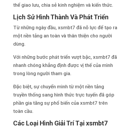
thể giao lưu, chia sẻ kinh nghiệm và kiến thức.
Lịch Sử Hình Thành Và Phát Triển
Từ những ngày đầu, xsmbt7 đã nỗ lực để tạo ra
một nền tảng an toàn và thân thiện cho người
dùng.
Với những bước phát triển vượt bậc, xsmbt7 đã
nhanh chóng khẳng định được vị thế của mình
trong lòng người tham gia.
Đặc biệt, sự chuyển mình từ một nền tảng
truyền thống sang hình thức trực tuyến đã góp
phần gia tăng sự phổ biến của xsmbt7 trên
toàn cầu.
Các Loại Hình Giải Trí Tại xsmbt7