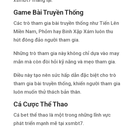
xsmbt7 mang lại.
Game Bài Truyền Thống
Các trò tham gia bài truyền thống như Tiến Lên
Miền Nam, Phỏm hay Binh Xập Xám luôn thu
hút đông đảo người tham gia.
Những trò tham gia này không chỉ dựa vào may
mắn mà còn đòi hỏi kỹ năng và mẹo tham gia.
Điều này tạo nên sức hấp dẫn đặc biệt cho trò
tham gia bài truyền thống, khiến người tham gia
luôn muốn thử thách bản thân.
Cá Cược Thể Thao
Cá bet thể thao là một trong những lĩnh vực
phát triển mạnh mẽ tại xsmbt7.