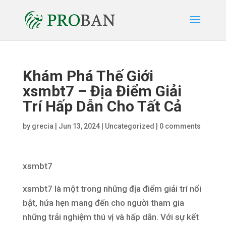
Khám Phá Thế Giới
xsmbt7 – Địa Điểm Giải
Trí Hấp Dẫn Cho Tất Cả
by
grecia
|
Jun 13, 2024
|
Uncategorized
|
0 comments
xsmbt7
xsmbt7 là một trong những địa điểm giải trí nổi
bật, hứa hẹn mang đến cho người tham gia
những trải nghiệm thú vị và hấp dẫn. Với sự kết