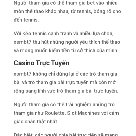
Người tham gia có thể tham gia bet vào nhiều
môn thể thao khác nhau, từ tennis, bóng rổ cho
đến tennis.
Với kèo tennis cạnh tranh và nhiều lựa chọn,
xsmbt7 thu hút những người yêu thích thể thao
và mong muốn kiếm tiền từ sở thích của mình.
Casino Trực Tuyến
xsmbt7 không chỉ dừng lại ở các trò tham gia
bài và trò tham gia bài trực tuyến mà còn mở
rộng sang lĩnh vực trò tham gia bài trực tuyến.
Người tham gia có thể trải nghiệm những trò
tham gia như Roulette, Slot Machines với cảm
giác chân thật nhất.
Đặc biệt, các người chia bài trực tiếp sẽ mang