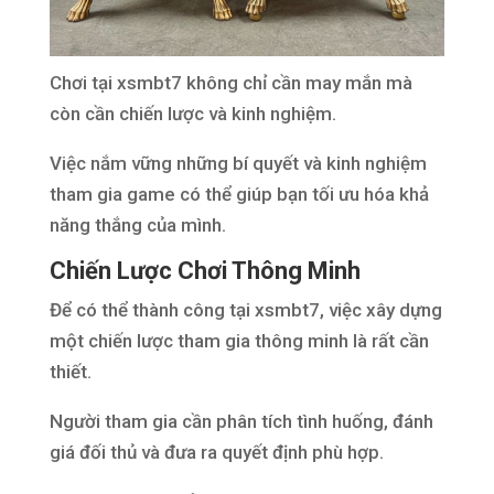
Chơi tại xsmbt7 không chỉ cần may mắn mà
còn cần chiến lược và kinh nghiệm.
Việc nắm vững những bí quyết và kinh nghiệm
tham gia game có thể giúp bạn tối ưu hóa khả
năng thắng của mình.
Chiến Lược Chơi Thông Minh
Để có thể thành công tại xsmbt7, việc xây dựng
một chiến lược tham gia thông minh là rất cần
thiết.
Người tham gia cần phân tích tình huống, đánh
giá đối thủ và đưa ra quyết định phù hợp.