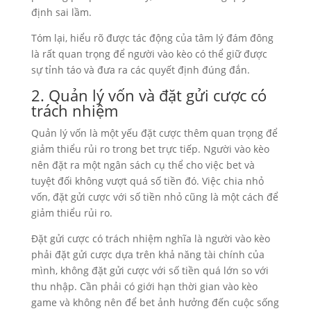
định sai lầm.
Tóm lại, hiểu rõ được tác động của tâm lý đám đông
là rất quan trọng để người vào kèo có thể giữ được
sự tỉnh táo và đưa ra các quyết định đúng đắn.
2. Quản lý vốn và đặt gửi cược có
trách nhiệm
Quản lý vốn là một yếu đặt cược thêm quan trọng để
giảm thiểu rủi ro trong bet trực tiếp. Người vào kèo
nên đặt ra một ngân sách cụ thể cho việc bet và
tuyệt đối không vượt quá số tiền đó. Việc chia nhỏ
vốn, đặt gửi cược với số tiền nhỏ cũng là một cách để
giảm thiểu rủi ro.
Đặt gửi cược có trách nhiệm nghĩa là người vào kèo
phải đặt gửi cược dựa trên khả năng tài chính của
mình, không đặt gửi cược với số tiền quá lớn so với
thu nhập. Cần phải có giới hạn thời gian vào kèo
game và không nên để bet ảnh hưởng đến cuộc sống