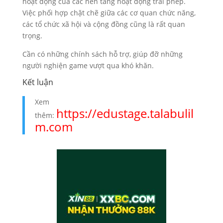
hoạt động của các nền tảng hoạt động trái phép.
Việc phối hợp chặt chẽ giữa các cơ quan chức năng,
các tổ chức xã hội và cộng đồng cũng là rất quan
trọng.
Cần có những chính sách hỗ trợ, giúp đỡ những
người nghiện game vượt qua khó khăn.
Kết luận
Xem
https://edustage.talabulil
thêm:
m.com