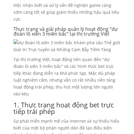
Việc nhận biết và xử lý vấn đề nghiện game càng
sớm càng tốt sẽ giúp giảm thiểu những hậu quả tiêu
cực.
Thực trạng và giải pháp quản lý hoạt động “dự
đoán lô xiên 3 miền bắc” tại thị trường Việt
Tại thị trường Việt, hoạt động liên quan đến “dự
đoán lô xiên 3 miền bắc” và các hình thức bet trực
tiếp khác đang diễn ra khá phức tạp. Mặc dù pháp
luật nghiêm cấm, nhưng vẫn có rất nhiều nền tảng
hoạt động trái phép, thu hút một lượng lớn người
vào kèo.
1. Thực trạng hoạt động bet trực
tiếp trái phép
Sự phát triển mạnh mẽ của internet và sự thiếu hiểu
biết của một bộ phận người dân đã tạo điều kiện