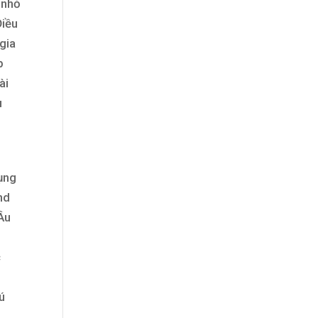
 nhỏ
Điều
 gia
p
ài
u
đụng
nd
 Âu
c
n
ú