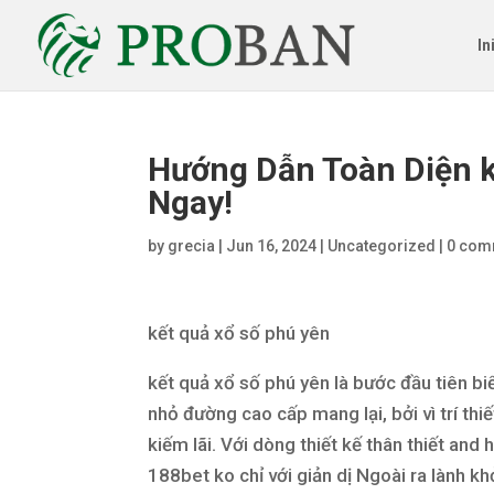
In
Hướng Dẫn Toàn Diện k
Ngay!
by
grecia
|
Jun 16, 2024
|
Uncategorized
|
0 com
kết quả xổ số phú yên
kết quả xổ số phú yên là bước đầu tiên bi
nhỏ đường cao cấp mang lại, bởi vì trí thiết
kiếm lãi. Với dòng thiết kế thân thiết and
188bet ko chỉ với giản dị Ngoài ra lành 