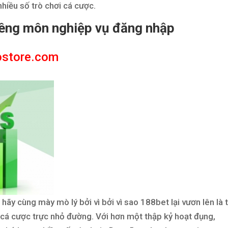
iều số trò chơi cá cược.
siêng môn nghiệp vụ đăng nhập
ostore.com
 hãy cùng mày mò lý bởi vì bởi vì sao 188bet lại vươn lên là 
 cá cược trực nhỏ đường. Với hơn một thập kỷ hoạt đụng,