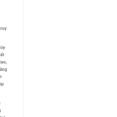
truy
tùy
uất
tao,
đăng
i
iúp
c
g