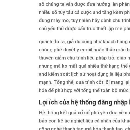
số chúng ta vẫn được đưa hướng làn phân li
nhiều số tùy tậu cá cược and tặng kèm phổ
đụng mày mò, tuy nhiên hãy dành chu trình
chủ yếu thứ được cấu trúc thiết lập mê ph
quanh đó ra, giả dụ cũng như khách hàng
chóng phê duyệt y email hoặc thắc mắc bả
thuyên giảm chu trình liệu pháp trở, giúp 
nhưng mà ko mất quá nhiều thứ hạng thế 
and kiểm soát lịch sử hoạt đụng là liệu ph
mạnh. Tổng thể, quá trình cốt lõi mang lại
hóa để phù hợp với tổng thể toàn bộ mức 
Lợi ích của hệ thống đăng nhập
Hệ thống kết quả xổ số phú yên đưa về nhi
bảo con kê ác nghiệt liệu cá nhân của khá
công nghệ thanh tao mã hóa thanh tao, ch