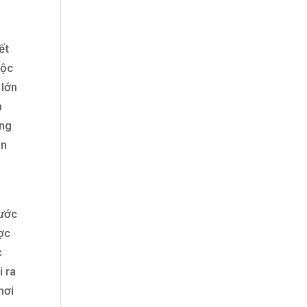
ết
uộc
 lớn
a
ỗng
òn
bước
ược
c
i ra
hơi