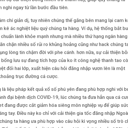
 nghi ngay từ lần bước đầu tiên.
ậm chí giản dị, tuy nhiên chúng thế gắng bên mang lại cam k
 kê ác nghiệt liệu quý chúng ta hàng. Ví dụ, hệ thống bắt b
 chuẩn lành khỏe mạnh nhưng mà nhiều thứ hạng ngân hàng
găn chặn nhiều số rủi ro khủng hoảng cũng như hack chúng t
đụng lòng tin chậm đời với phe cánh. hơn nữa, sự cải thiện b
 bổng lưu sự đang tích hợp của ko ít công nghệ thanh tao c
t đối hai lớp, xuất hiện câu hỏi đăng nhập vươn lên là một
 khoảng trục đường cá cược.
 là liệu pháp kết quả xổ số phú yên đang phù hợp nghi với 
cảnh đại bệnh dịch COVID-19, lúc chúng ta đưa hẳn qua cá c
et đang được cắt giảm hóa siêng môn nghiệp vụ để giúp sứ
ng tay. Điều này ko chỉ với cải thiện gia tốc đăng nhập Ngoà
chúng ta hàng ưa phù hợp vào câu hỏi kì vọng nhiều số trò c