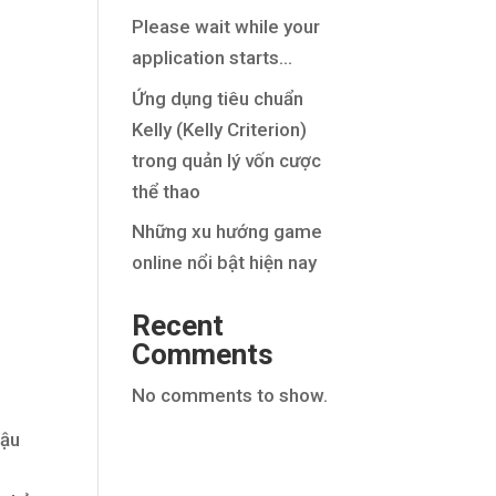
Please wait while your
application starts…
Ứng dụng tiêu chuẩn
Kelly (Kelly Criterion)
trong quản lý vốn cược
thể thao
Những xu hướng game
online nổi bật hiện nay
Recent
Comments
No comments to show.
tậu