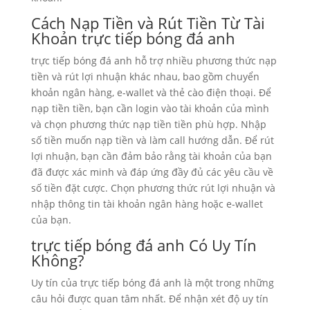
Cách Nạp Tiền và Rút Tiền Từ Tài
Khoản trực tiếp bóng đá anh
trực tiếp bóng đá anh hỗ trợ nhiều phương thức nạp
tiền và rút lợi nhuận khác nhau, bao gồm chuyển
khoản ngân hàng, e-wallet và thẻ cào điện thoại. Để
nạp tiền tiền, bạn cần login vào tài khoản của mình
và chọn phương thức nạp tiền tiền phù hợp. Nhập
số tiền muốn nạp tiền và làm call hướng dẫn. Để rút
lợi nhuận, bạn cần đảm bảo rằng tài khoản của bạn
đã được xác minh và đáp ứng đầy đủ các yêu cầu về
số tiền đặt cược. Chọn phương thức rút lợi nhuận và
nhập thông tin tài khoản ngân hàng hoặc e-wallet
của bạn.
trực tiếp bóng đá anh Có Uy Tín
Không?
Uy tín của trực tiếp bóng đá anh là một trong những
câu hỏi được quan tâm nhất. Để nhận xét độ uy tín