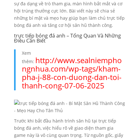
sự đa dạng về trò tham gia, màn hình bắt mắt và cơ
hội trúng thưởng cực lớn. Bài viết này sẽ chia sẻ
những bí mật và mẹo hay giúp bạn làm chủ trực tiếp
bóng đá anh và tăng cơ hội săn hũ thành công.
trực tiếp bóng đá anh – Tổng Quan Và Những
Điều Cần Biết
Xem
http://www.sealniempho
thêm:
ngnhua.com/wp-tags/kham-
pha-j-88-con-duong-dan-toi-
thanh-cong-07-06-2025
Trước khi bắt đầu hành trình săn hũ tại trực tiếp
bóng đá anh, việc hiểu rõ về giao diện tham gia
game này là vô cùng quan trọng. Từ nguồn gốc, giấy