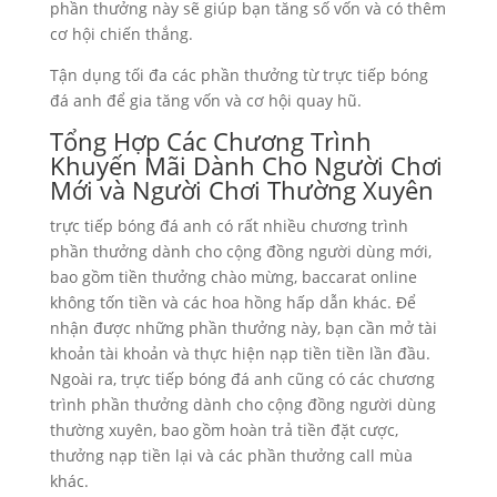
phần thưởng này sẽ giúp bạn tăng số vốn và có thêm
cơ hội chiến thắng.
Tận dụng tối đa các phần thưởng từ trực tiếp bóng
đá anh để gia tăng vốn và cơ hội quay hũ.
Tổng Hợp Các Chương Trình
Khuyến Mãi Dành Cho Người Chơi
Mới và Người Chơi Thường Xuyên
trực tiếp bóng đá anh có rất nhiều chương trình
phần thưởng dành cho cộng đồng người dùng mới,
bao gồm tiền thưởng chào mừng, baccarat online
không tốn tiền và các hoa hồng hấp dẫn khác. Để
nhận được những phần thưởng này, bạn cần mở tài
khoản tài khoản và thực hiện nạp tiền tiền lần đầu.
Ngoài ra, trực tiếp bóng đá anh cũng có các chương
trình phần thưởng dành cho cộng đồng người dùng
thường xuyên, bao gồm hoàn trả tiền đặt cược,
thưởng nạp tiền lại và các phần thưởng call mùa
khác.