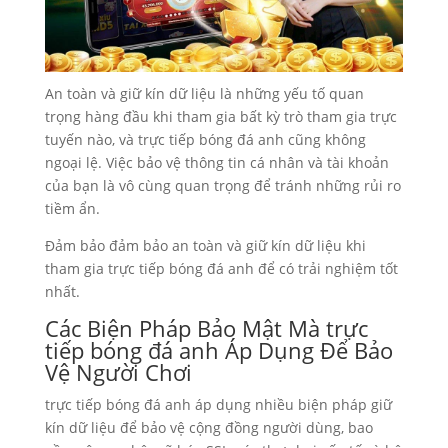
An toàn và giữ kín dữ liệu là những yếu tố quan
trọng hàng đầu khi tham gia bất kỳ trò tham gia trực
tuyến nào, và trực tiếp bóng đá anh cũng không
ngoại lệ. Việc bảo vệ thông tin cá nhân và tài khoản
của bạn là vô cùng quan trọng để tránh những rủi ro
tiềm ẩn.
Đảm bảo đảm bảo an toàn và giữ kín dữ liệu khi
tham gia trực tiếp bóng đá anh để có trải nghiệm tốt
nhất.
Các Biện Pháp Bảo Mật Mà trực
tiếp bóng đá anh Áp Dụng Để Bảo
Vệ Người Chơi
trực tiếp bóng đá anh áp dụng nhiều biện pháp giữ
kín dữ liệu để bảo vệ cộng đồng người dùng, bao