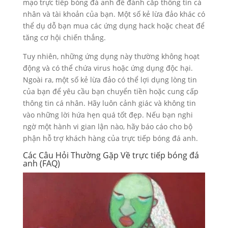
mạo trực tiếp bóng đá anh để đánh cắp thông tin cá
nhân và tài khoản của bạn. Một số kẻ lừa đảo khác có
thể dụ dỗ bạn mua các ứng dụng hack hoặc cheat để
tăng cơ hội chiến thắng.
Tuy nhiên, những ứng dụng này thường không hoạt
động và có thể chứa virus hoặc ứng dụng độc hại.
Ngoài ra, một số kẻ lừa đảo có thể lợi dụng lòng tin
của bạn để yêu cầu bạn chuyển tiền hoặc cung cấp
thông tin cá nhân. Hãy luôn cảnh giác và không tin
vào những lời hứa hẹn quá tốt đẹp. Nếu bạn nghi
ngờ một hành vi gian lận nào, hãy báo cáo cho bộ
phận hỗ trợ khách hàng của trực tiếp bóng đá anh.
Các Câu Hỏi Thường Gặp Về trực tiếp bóng đá
anh (FAQ)