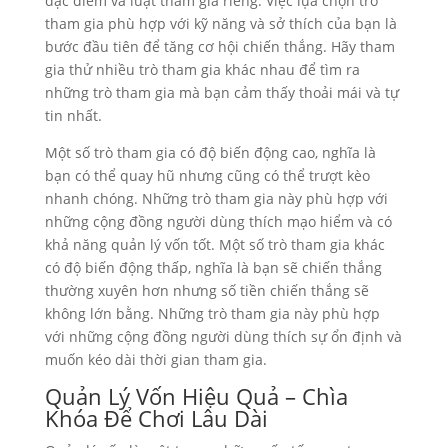
đặc điểm và luật tham gia riêng. Việc lựa chọn trò
tham gia phù hợp với kỹ năng và sở thích của bạn là
bước đầu tiên để tăng cơ hội chiến thắng. Hãy tham
gia thử nhiều trò tham gia khác nhau để tìm ra
những trò tham gia mà bạn cảm thấy thoải mái và tự
tin nhất.
Một số trò tham gia có độ biến động cao, nghĩa là
bạn có thể quay hũ nhưng cũng có thể trượt kèo
nhanh chóng. Những trò tham gia này phù hợp với
những cộng đồng người dùng thích mạo hiểm và có
khả năng quản lý vốn tốt. Một số trò tham gia khác
có độ biến động thấp, nghĩa là bạn sẽ chiến thắng
thường xuyên hơn nhưng số tiền chiến thắng sẽ
không lớn bằng. Những trò tham gia này phù hợp
với những cộng đồng người dùng thích sự ổn định và
muốn kéo dài thời gian tham gia.
Quản Lý Vốn Hiệu Quả – Chìa
Khóa Để Chơi Lâu Dài