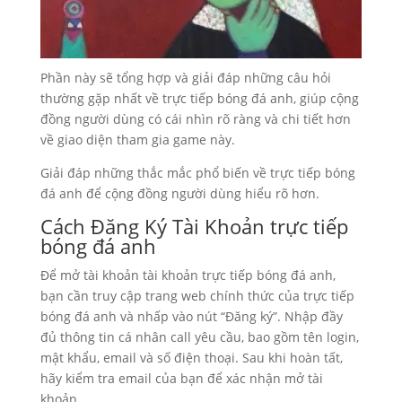
Phần này sẽ tổng hợp và giải đáp những câu hỏi
thường gặp nhất về trực tiếp bóng đá anh, giúp cộng
đồng người dùng có cái nhìn rõ ràng và chi tiết hơn
về giao diện tham gia game này.
Giải đáp những thắc mắc phổ biến về trực tiếp bóng
đá anh để cộng đồng người dùng hiểu rõ hơn.
Cách Đăng Ký Tài Khoản trực tiếp
bóng đá anh
Để mở tài khoản tài khoản trực tiếp bóng đá anh,
bạn cần truy cập trang web chính thức của trực tiếp
bóng đá anh và nhấp vào nút “Đăng ký”. Nhập đầy
đủ thông tin cá nhân call yêu cầu, bao gồm tên login,
mật khẩu, email và số điện thoại. Sau khi hoàn tất,
hãy kiểm tra email của bạn để xác nhận mở tài
khoản.