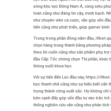
sông khu vực Đông Nam Á, cùng siêu ph
toàn cũng như đáng tin cậy, minh bạch. 
như chuyên viên cá cược, vẫn góp vốn đầu 
tiến cũng như phát triển, giúp gamer bình
Trong trong phần đông năm đầu, i9bet.quái 
chọn hàng trung thành bằng phương pháp
theo lôi cuốn cũng như sản phẩm phụ trợ 
đầu Cấp Tốc chóng chọn Thị phần, khác bi
thông suốt khoa học.
Với sự tiến đến Lúc đầu này, https://i9be
học thanh nhã cũng như sự hiểu biết cẩn t
trọng thành công xuất sắc. Họ không chỉ câ
bên cạnh đấy góp vốn đầu tư vào trắc trở 
thống nghiên cứu vãn cũng như phân tích t