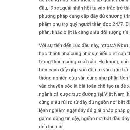
đầu, i9bet.quái nhân hội tụ vào trắc trở th
phương pháp cung cấp đầy đủ chương trì
phẩm phụ trợ quý người thân đọc 24/7. Đi
phần, khác biệt là cùng siêu đối tượng tí
Với sự tiến đến Lúc đầu này, https://i9be
học thanh nhã cũng như sự hiểu biết cẩn t
trọng thành công xuất sắc. Họ không chỉ câ
bên cạnh đấy góp vốn đầu tư vào trắc trở 
thống nghiên cứu vãn cũng như phân tích t
vẫn chuyên sóc là bài toán chế tạo ra đề 
ngành cá cược trực đường tại Việt Nam, 
cùng siêu rủi ro từ đầy đủ nguồn nơi bắt 
lệnh nghiêm ngặt đầy đủ giải pháp pháp 
game đáng tin cậy, nguồn nơi bắt đầu đấy 
đến lâu dài.