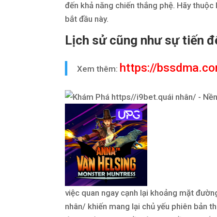
đến khả năng chiến thắng phệ. Hãy thuộc 
bắt đầu này.
Lịch sử cũng như sự tiến đ
https://bssdma.com
Xem thêm:
việc quan ngay cạnh lại khoảng mặt đường 
nhân/ khiến mang lại chủ yếu phiên bản th