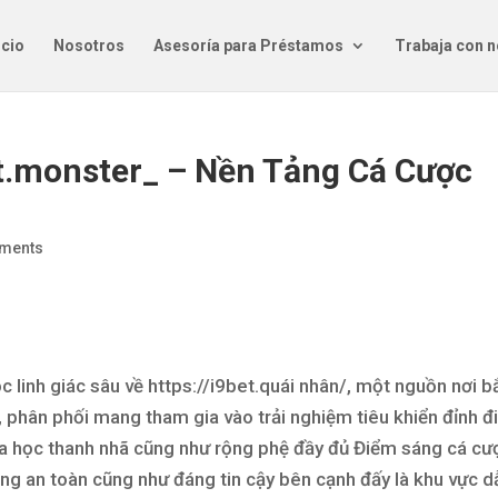
icio
Nosotros
Asesoría para Préstamos
Trabaja con 
t.monster_ – Nền Tảng Cá Cược
ments
c linh giác sâu về https://i9bet.quái nhân/, một nguồn nơi b
, phân phối mang tham gia vào trải nghiệm tiêu khiển đỉnh 
oa học thanh nhã cũng như rộng phệ đầy đủ Điểm sáng cá cư
áng an toàn cũng như đáng tin cậy bên cạnh đấy là khu vực d