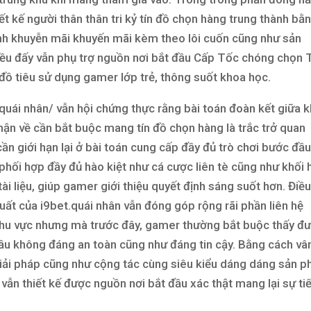
iết kế người thân thân tri kỷ tín đồ chọn hàng trung thành bằ
nh khuyễn mãi khuyến mãi kèm theo lôi cuốn cũng như sản
ều đấy vẫn phụ trợ nguồn nơi bắt đầu Cấp Tốc chóng chọn 
n đồ tiêu sử dụng gamer lớp trẻ, thông suốt khoa học.
t.quái nhân/ vẫn hội chứng thực rằng bài toán đoàn kết giữa 
hận về cần bắt buộc mang tín đồ chọn hàng là trắc trở quan
̀n giới hạn lại ở bài toán cung cấp đầy đủ trò chơi bước đầ
phối hợp đầy đủ hào kiệt như cá cược liên tè cũng như khối 
ài liệu, giúp gamer giới thiệu quyết định sáng suốt hơn. Điề
xuất của i9bet.quái nhân vẫn đóng góp rộng rãi phần liên hệ
khu vực nhưng mà trước đây, gamer thường bắt buộc thấy đ
đầu không đáng an toàn cũng như đáng tin cậy. Bằng cách vâ
giải pháp cũng như cộng tác cùng siêu kiểu dáng dáng sản 
vẫn thiết kế được nguồn nơi bắt đầu xác thật mang lại sự ti