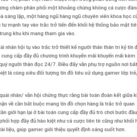
ương châm phân phối một khoảng chừng không cá cược đán
Nhà sáng lập, một hàng ngũ hàng ngũ chuyên viên khoa học c
tư mạnh tay vào trắc trở tiến đến khối hệ thống bảo mật ti
 trung khu khi mang tham gia vào.
nhân hội tụ vào trắc trở thiết kế người thân thân tri kỷ tín 
 cung cấp đầy đủ chương trình khuyễn mãi khuyến mãi kèm
quý người thân đọc 24/7. Điều đấy vẫn phụ trợ nguồn nơi bắ
ệt là cùng siêu đối tượng tín đồ tiêu sử dụng gamer lớp trẻ
t.quái nhân/ vẫn hội chứng thực rằng bài toán đoàn kết giữa 
hận về cần bắt buộc mang tín đồ chọn hàng là trắc trở quan
̀n giới hạn lại ở bài toán cung cấp đầy đủ trò chơi bước đầ
phối hợp đầy đủ hào kiệt như cá cược liên tè cũng như khối 
ài liệu, giúp gamer giới thiệu quyết định sáng suốt hơn.