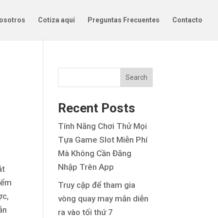
nosotros
Cotiza aquí
Preguntas Frecuentes
Contacto
Search
Recent Posts
Tính Năng Chơi Thử Mọi
Tựa Game Slot Miễn Phí
Mà Không Cần Đăng
Nhập Trên App
ắt
điểm
Truy cập để tham gia
ợc,
vòng quay may mắn diễn
ẫn
ra vào tối thứ 7