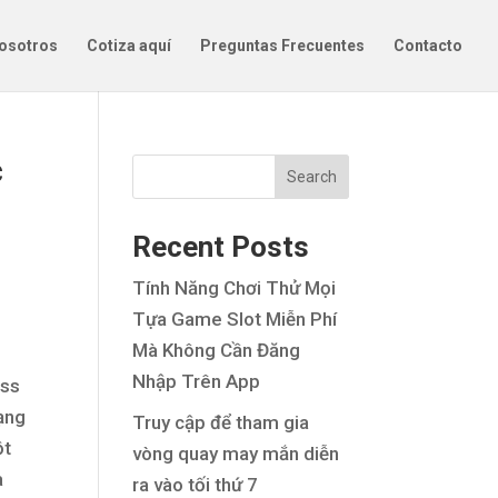
nosotros
Cotiza aquí
Preguntas Frecuentes
Contacto
c
Search
Recent Posts
Tính Năng Chơi Thử Mọi
Tựa Game Slot Miễn Phí
Mà Không Cần Đăng
Nhập Trên App
oss
dạng
Truy cập để tham gia
ột
vòng quay may mắn diễn
à
ra vào tối thứ 7