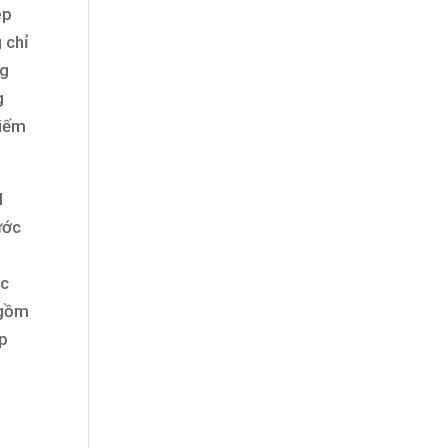
ép
 chỉ
ng
g
kiếm
d
ước
ác
 gồm
ệp
,