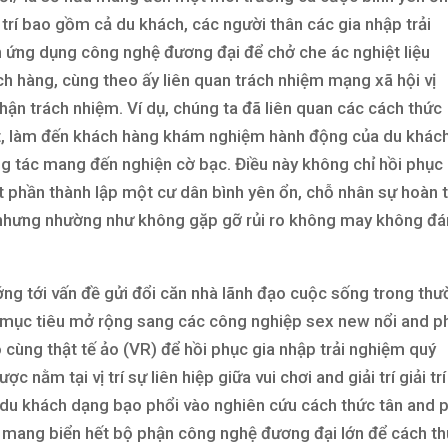
ải trí bao gồm cả du khách, các người thân các gia nhập trải
 ứng dụng công nghệ đương đại để chở che ác nghiệt liệu
 hàng, cùng theo ấy liên quan trách nhiệm mạng xã hội vị
ận trách nhiệm. Ví dụ, chúng ta đã liên quan các cách thức
sút, làm đến khách hàng khám nghiệm hành động của du khác
g tác mang đến nghiện cờ bạc. Điều này không chỉ hồi phục
t phần thành lập một cư dân bình yên ổn, chỗ nhân sự hoàn 
i nhưng nhường như không gặp gỡ rủi ro không may không đ
ớng tới vấn đề gửi đổi căn nhà lãnh đạo cuộc sống trong th
 mục tiêu mở rộng sang các công nghiệp sex new nổi and p
cùng thật tế ảo (VR) để hồi phục gia nhập trải nghiệm quý
c nằm tại vị trí sự liên hiệp giữa vui chơi and giải trí giải trí
 du khách dạng bạo phổi vào nghiên cứu cách thức tân and 
tác mang biển hết bộ phận công nghệ đương đại lớn để cách t