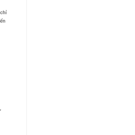
chỉ
iển
,