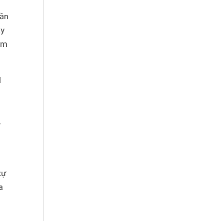
hần
ày
ảm
d
i
.
tự
a