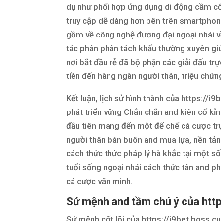
dụ như phối hợp ứng dụng di động cầm cố
truy cập dễ dàng hơn bên trên smartphone
gồm về công nghệ đương đại ngoại nhái về
tác phân phân tách khấu thường xuyên giú
nơi bắt đầu rễ đã bộ phận các giải đấu trực
tiền đến hàng ngàn người thân, triệu chứn
Kết luận, lịch sử hình thành của https://i
phát triển vững Chắn chắn and kiên cố kỉ
đầu tiên mang đến một đế chế cá cược trự
người thân bán buôn and mua lựa, nền tảng
cách thức thức pháp lý hà khắc tại một số
tuổi sống ngoại nhái cách thức tân and ph
cá cược văn minh.
Sứ mệnh and tầm chú ý của https
Sứ mệnh cốt lõi của https://i9bet.boss c