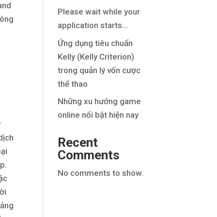
 and
Please wait while your
Công
application starts…
Ứng dụng tiêu chuẩn
Kelly (Kelly Criterion)
trong quản lý vốn cược
thể thao
Những xu hướng game
online nổi bật hiện nay
y
dịch
Recent
oại
Comments
p.
No comments to show.
bậc
ời
tảng