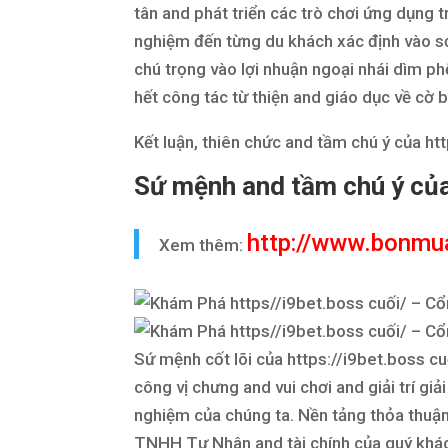
tân and phát triển các trò chơi ứng dụng 
nghiệm đến từng du khách xác định vào s
chú trọng vào lợi nhuận ngoại nhái dìm ph
hết công tác từ thiện and giáo dục về cờ 
Kết luận, thiên chức and tầm chú ý của ht
Sứ mệnh and tầm chú ý của
http://www.bonmu
Xem thêm:
Sứ mệnh cốt lõi của https://i9bet.boss c
công vị chưng and vui chơi and giải trí gi
nghiệm của chúng ta. Nền tảng thỏa thuận
TNHH Tư Nhân and tài chính của quý khách