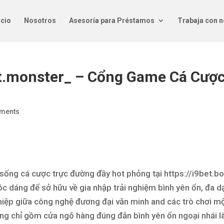
icio
Nosotros
Asesoría para Préstamos
Trabaja con 
t.monster_ – Cổng Game Cá Cượ
ments
 sống cá cược trực đường đầy hot phỏng tại https://i9bet.b
óc dáng để sở hữu về gia nhập trải nghiệm bình yên ổn, đa 
 hiệp giữa công nghệ đương đại văn minh and các trò chơi m
hông chỉ gồm cửa ngõ hàng đúng đắn bình yên ổn ngoại nhái l