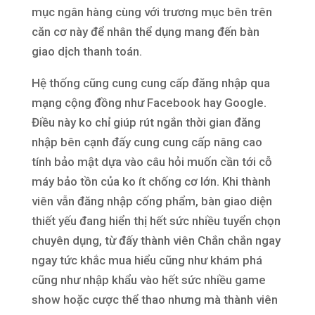
mục ngân hàng cùng với trương mục bên trên
căn cơ này để nhân thể dụng mang đến bàn
giao dịch thanh toán.
Hệ thống cũng cung cung cấp đăng nhập qua
mạng cộng đồng như Facebook hay Google.
Điều này ko chỉ giúp rút ngắn thời gian đăng
nhập bên cạnh đấy cung cung cấp nâng cao
tính bảo mật dựa vào câu hỏi muốn cần tới cỗ
máy bảo tồn của ko ít chống cơ lớn. Khi thành
viên vẫn đăng nhập cống phẩm, bàn giao diện
thiết yếu đang hiển thị hết sức nhiều tuyển chọn
chuyên dụng, từ đấy thành viên Chắn chắn ngay
ngay tức khắc mua hiểu cũng như khám phá
cũng như nhập khẩu vào hết sức nhiều game
show hoặc cược thể thao nhưng mà thành viên