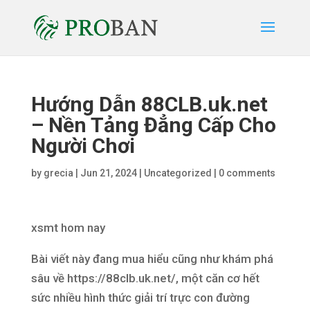
Hướng Dẫn 88CLB.uk.net
– Nền Tảng Đẳng Cấp Cho
Người Chơi
by
grecia
|
Jun 21, 2024
|
Uncategorized
|
0 comments
xsmt hom nay
Bài viết này đang mua hiểu cũng như khám phá
sâu về https://88clb.uk.net/, một căn cơ hết
sức nhiều hình thức giải trí trực con đường