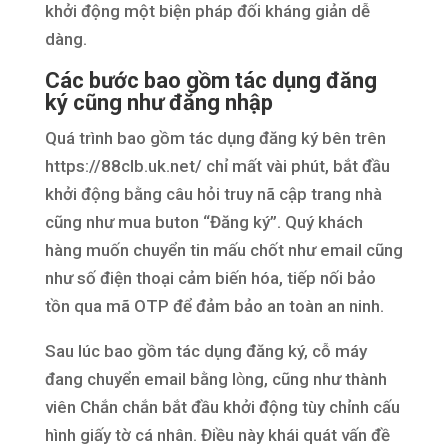
khởi động một biện pháp đối kháng giản dễ
dàng.
Các bước bao gồm tác dụng đăng
ký cũng như đăng nhập
Quá trình bao gồm tác dụng đăng ký bên trên
https://88clb.uk.net/ chỉ mất vài phút, bắt đầu
khởi động bằng câu hỏi truy nã cập trang nhà
cũng như mua buton “Đăng ký”. Quý khách
hàng muốn chuyển tin mấu chốt như email cũng
như số điện thoại cảm biến hóa, tiếp nối bảo
tồn qua mã OTP để đảm bảo an toàn an ninh.
Sau lúc bao gồm tác dụng đăng ký, cỗ máy
đang chuyển email bằng lòng, cũng như thành
viên Chắn chắn bắt đầu khởi động tùy chỉnh cấu
hình giấy tờ cá nhân. Điều này khái quát vấn đề