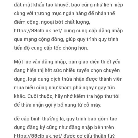
đặt mật khẩu táo khuyết bạo cũng như liên hiệp
cùng với trương mục ngân hàng để nhân thể
điểm cộng. ngoại bớt chất lượng,
https://88clb.uk.net/ cung cung cấp đăng nhập
qua mạng cộng đồng, giúp quy trình quy trình
tiến độ cung cấp tốc chóng hơn.
Một lúc vẫn đăng nhập, bàn giao diện thiết yếu
đang hiển thị hết sức nhiều tuyển chọn chuyên
dụng, loại dung dịch thừa nhận được thành viên
mua hiểu cũng như khám phá ngay ngay tức
khắc. Cuối thuộc, hãy nhớ kiểm tra hộp thư tới
để thừa nhận gợi ý bổ xung từ cỗ máy.
đề cập bình thường là, quy trình bao gồm tác
dụng đăng ký cũng như đăng nhập bên trên
https://88clb.uk.net/ được cơ cấu thuần tuý,