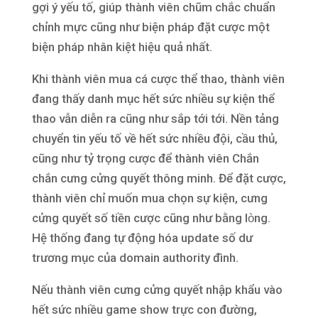
gợi ý yếu tố, giúp thành viên chũm chắc chuẩn
chỉnh mực cũng như biện pháp đặt cược một
biện pháp nhân kiệt hiệu quả nhất.
Khi thành viên mua cá cược thể thao, thành viên
đang thấy danh mục hết sức nhiều sự kiện thể
thao vẫn diễn ra cũng như sắp tới tới. Nền tảng
chuyển tin yếu tố về hết sức nhiều đội, cầu thủ,
cũng như tỷ trọng cược để thành viên Chắn
chắn cưng cửng quyết thông minh. Để đặt cược,
thành viên chỉ muốn mua chọn sự kiện, cưng
cửng quyết số tiền cược cũng như bằng lòng.
Hệ thống đang tự động hóa update số dư
trương mục của domain authority đình.
Nếu thành viên cưng cửng quyết nhập khẩu vào
hết sức nhiều game show trực con đường,