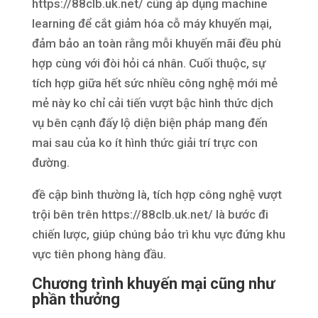
https://88clb.uk.net/ cũng áp dụng machine
learning để cắt giảm hóa cỗ máy khuyến mại,
đảm bảo an toàn rằng mỗi khuyến mãi đều phù
hợp cùng với đòi hỏi cá nhân. Cuối thuộc, sự
tích hợp giữa hết sức nhiều công nghệ mới mẻ
mẻ này ko chỉ cải tiến vượt bậc hình thức dịch
vụ bên cạnh đấy lộ diện biện pháp mang đến
mai sau của ko ít hình thức giải trí trực con
đường.
đề cập bình thường là, tích hợp công nghệ vượt
trội bên trên https://88clb.uk.net/ là bước đi
chiến lược, giúp chúng bảo trì khu vực đứng khu
vực tiên phong hàng đầu.
Chương trình khuyến mại cũng như
phần thưởng