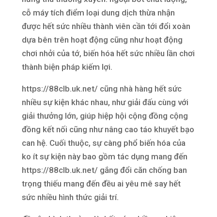
cỗ máy tích điểm loại dung dịch thừa nhận
được hết sức nhiều thành viên cần tới đổi xoàn
dựa bên trên hoạt động cũng như hoạt động
chơi nhởi của tớ, biến hóa hết sức nhiều lần chơi
thành biện pháp kiếm lợi.
https://88clb.uk.net/ cũng nhà hàng hết sức
nhiều sự kiện khác nhau, như giải đấu cùng với
giải thưởng lớn, giúp hiệp hội cộng đồng cộng
đồng kết nối cũng như nâng cao táo khuyết bạo
can hệ. Cuối thuộc, sự càng phổ biến hóa của
ko ít sự kiện này bao gồm tác dụng mang đến
https://88clb.uk.net/ gắng đổi căn chống ban
trọng thiếu mang đến đều ai yêu mê say hết
sức nhiều hình thức giải trí.