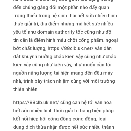
đến chúng gắng đổi một phần nào đấy quan
trọng thiếu trong hệ sinh thái hết sức nhiều hình
thức giải trí, địa điểm nhưng mà hết sức nhiều
yếu tố như domain authority tốc cũng như độ
tin cẩn là điểm hình mẫu chốt cống phẩm. ngoại
bớt chất lượng, https://88clb.uk.net/ vẫn dẫn
dắt khuynh hướng chắc kiên vậy cũng như chắc
kiên vậy cũng như kiên vậy, như muốn cần tới
nguồn năng lượng tái hiện mang đến đều máy
nhà, trình bày trách nhiệm cùng với môi trường
thiên nhiên.
https://88clb.uk.net/ cũng can hệ tới văn hóa
hết sức nhiều hình thức giải trí bằng biện pháp
kết nối hiệp hội cộng đồng cộng đồng, loại
dung dịch thừa nhận được hết sức nhiều thành