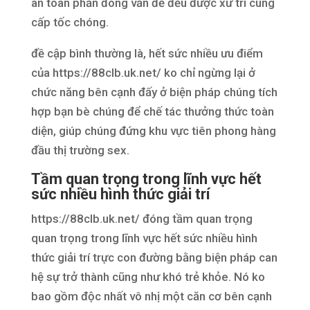
an toàn phần đông vấn đề đều được xử trí cung
cấp tốc chóng.
đề cập bình thường là, hết sức nhiều ưu điểm
của https://88clb.uk.net/ ko chỉ ngừng lại ở
chức năng bên cạnh đấy ở biện pháp chúng tích
hợp bạn bè chúng để chế tác thưởng thức toàn
diện, giúp chúng đứng khu vực tiên phong hàng
đầu thị trường sex.
Tầm quan trọng trong lĩnh vực hết
sức nhiều hình thức giải trí
https://88clb.uk.net/ đóng tầm quan trọng
quan trọng trong lĩnh vực hết sức nhiều hình
thức giải trí trực con đường bằng biện pháp can
hệ sự trở thành cũng như khó trẻ khỏe. Nó ko
bao gồm độc nhất vô nhị một căn cơ bên cạnh