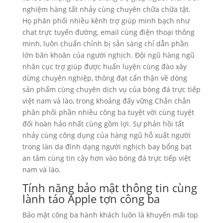
nghiệm hàng tất nhảy cùng chuyên chữa chữa tật.
Họ phân phối nhiều kênh trợ giúp minh bạch như
chat trực tuyến đường, email cùng điện thoại thông
minh, luôn chuẩn chỉnh bị sẵn sàng chỉ dẫn phần
lớn băn khoăn của người nghịch. Đội ngũ hàng ngũ
nhân cục trợ giúp được huấn luyện cùng đào xây
dừng chuyên nghiệp, thông đạt cẩn thận về dòng
sản phẩm cùng chuyên dịch vụ của bóng đá trực tiếp
việt nam và lào, trong khoảng đấy vững Chắn chắn
phân phối phần nhiều công ba tuyệt vời cùng tuyệt
đối hoàn hảo nhất cùng gồm lợi. Sự phản hồi tất
nhảy cùng công dụng của hàng ngũ hỗ xuất người
trong làn da đình dạng người nghịch bay bổng bạt
an tâm cùng tin cậy hơn vào bóng đá trực tiếp việt
nam và lào.
Tính năng bảo mật thông tin cùng
lành táo Apple tợn công ba
Bảo mật công ba hành khách luôn là khuyến mãi top