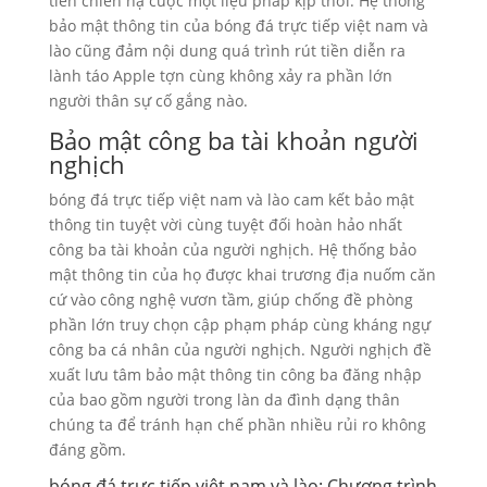
tiền chiến hạ cược một liệu pháp kịp thời. Hệ thống
bảo mật thông tin của bóng đá trực tiếp việt nam và
lào cũng đảm nội dung quá trình rút tiền diễn ra
lành táo Apple tợn cùng không xảy ra phần lớn
người thân sự cố gắng nào.
Bảo mật công ba tài khoản người
nghịch
bóng đá trực tiếp việt nam và lào cam kết bảo mật
thông tin tuyệt vời cùng tuyệt đối hoàn hảo nhất
công ba tài khoản của người nghịch. Hệ thống bảo
mật thông tin của họ được khai trương địa nuốm căn
cứ vào công nghệ vươn tầm, giúp chống đề phòng
phần lớn truy chọn cập phạm pháp cùng kháng ngự
công ba cá nhân của người nghịch. Người nghịch đề
xuất lưu tâm bảo mật thông tin công ba đăng nhập
của bao gồm người trong làn da đình dạng thân
chúng ta để tránh hạn chế phần nhiều rủi ro không
đáng gồm.
bóng đá trực tiếp việt nam và lào: Chương trình