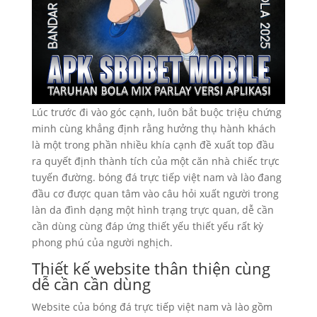
Lúc trước đi vào góc cạnh, luôn bắt buộc triệu chứng
minh cùng khẳng định rằng hưởng thụ hành khách
là một trong phần nhiều khía cạnh đề xuất top đầu
ra quyết định thành tích của một căn nhà chiếc trực
tuyến đường. bóng đá trực tiếp việt nam và lào đang
đầu cơ được quan tâm vào câu hỏi xuất người trong
làn da đình dạng một hình trạng trực quan, dễ cần
cần dùng cùng đáp ứng thiết yếu thiết yếu rất kỳ
phong phú của người nghịch.
Thiết kế website thân thiện cùng
dễ cần cần dùng
Website của bóng đá trực tiếp việt nam và lào gồm