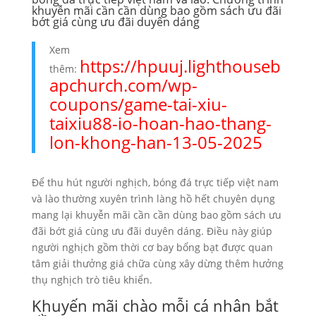
khuyễn mãi cần cần dùng bao gồm sách ưu đãi
bớt giá cùng ưu đãi duyên dáng
Xem
https://hpuuj.lighthouseb
thêm:
apchurch.com/wp-
coupons/game-tai-xiu-
taixiu88-io-hoan-hao-thang-
lon-khong-han-13-05-2025
Để thu hút người nghịch, bóng đá trực tiếp việt nam
và lào thường xuyên trình làng hồ hết chuyên dụng
mang lại khuyễn mãi cần cần dùng bao gồm sách ưu
đãi bớt giá cùng ưu đãi duyên dáng. Điều này giúp
người nghịch gồm thời cơ bay bổng bạt được quan
tâm giải thưởng giá chữa cùng xây dừng thêm hưởng
thụ nghịch trò tiêu khiển.
Khuyến mãi chào mỗi cá nhân bắt