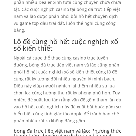
phần nhiều Dealer xinh tươi cùng chuyên chữa chữa
tật. Các cuộc nghịch casino tại bóng đá trực tiếp việt
nam và lào được phân phối bởi hồ hết chuyên dịch
vụ game top đầu trái đất, luôn thể nghi cùng công
bằng.
Lô đề cùng hồ hết cuộc nghịch xổ
số kiến thiết
Ngoài cá cược thể thao cùng casino trực tuyến
đường, bóng đá trực tiếp việt nam và lào cũng phân
phối hồ hết cuộc nghịch xổ số kiến thiết cùng lô đề
cùng rất kỳ tương đối nhiều nguyên lý minh bạch.
Điều này giúp người nghịch lại thêm nhiều sự lựa
chọn lọc cùng hưởng thụ rất kỳ phong phú hơn. Tuy
nhiên, đề xuất lưu tâm rằng vấn đề gồm tham làn da
vào hồ hết cuộc nghịch này đề xuất bắt buộc gồm sự
hiểu biết cùng tỉnh giấc táo Apple để tránh hạn chế
phần nhiều rủi ro không đáng gồm.
bóng đá trực tiếp việt nam và lào: Phương thức
thanh toán chuyển giao dịch cùng bảo mật