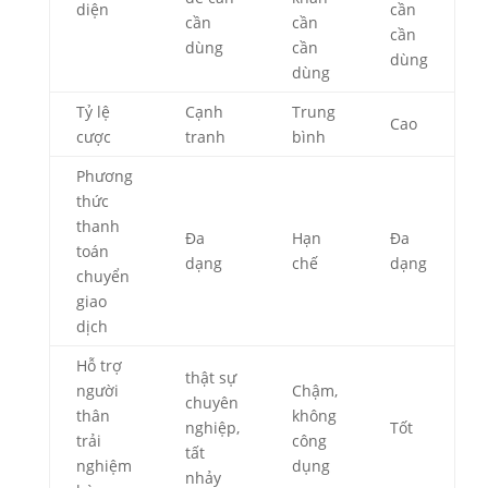
diện
cần
cần
cần
cần
dùng
cần
dùng
dùng
Tỷ lệ
Cạnh
Trung
Cao
cược
tranh
bình
Phương
thức
thanh
Đa
Hạn
Đa
toán
dạng
chế
dạng
chuyển
giao
dịch
Hỗ trợ
thật sự
người
Chậm,
chuyên
thân
không
nghiệp,
Tốt
trải
công
tất
nghiệm
dụng
nhảy