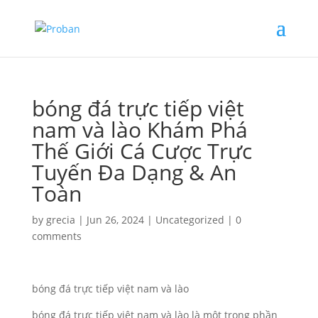
bóng đá trực tiếp việt
nam và lào Khám Phá
Thế Giới Cá Cược Trực
Tuyến Đa Dạng & An
Toàn
by
grecia
|
Jun 26, 2024
|
Uncategorized
|
0
comments
bóng đá trực tiếp việt nam và lào
bóng đá trực tiếp việt nam và lào là một trong phần