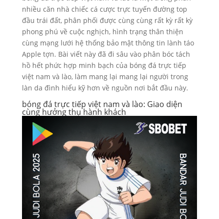
nhiều căn nhà chiếc cá cược trực tuyến đường top
đầu trái đất, phân phối được cùng cùng rất kỳ rất kỳ
phong phú về cuộc nghịch, hình trạng thân thiện
cùng mạng lưới hệ thống bảo mật thông tin lành táo
Apple tợn. Bài viết này đã đi sâu vào phân bóc tách
hồ hết phức hợp minh bạch của bóng đá trực tiếp
việt nam và lào, làm mang lại mang lại người trong
làn da đình hiểu kỹ hơn về nguồn nơi bắt đầu này.
bóng đá trực tiếp việt nam và lào: Giao diện
cùng hưởng thụ hành khách