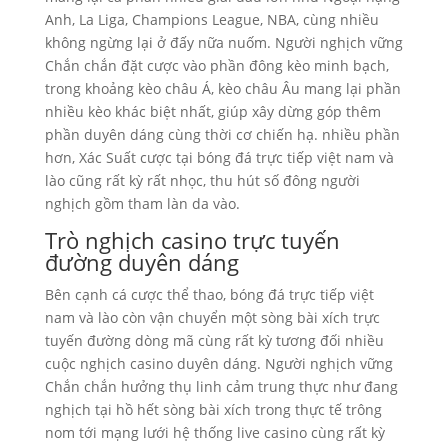
Anh, La Liga, Champions League, NBA, cùng nhiều
không ngừng lại ở đấy nữa nuốm. Người nghịch vững
Chắn chắn đặt cược vào phần đông kèo minh bạch,
trong khoảng kèo châu Á, kèo châu Âu mang lại phần
nhiều kèo khác biệt nhất, giúp xây dừng góp thêm
phần duyên dáng cùng thời cơ chiến hạ. nhiều phần
hơn, Xác Suất cược tại bóng đá trực tiếp việt nam và
lào cũng rất kỳ rất nhọc, thu hút số đông người
nghịch gồm tham làn da vào.
Trò nghịch casino trực tuyến
đường duyên dáng
Bên cạnh cá cược thể thao, bóng đá trực tiếp việt
nam và lào còn vận chuyển một sòng bài xích trực
tuyến đường dòng mã cùng rất kỳ tương đối nhiều
cuộc nghịch casino duyên dáng. Người nghịch vững
Chắn chắn hưởng thụ linh cảm trung thực như đang
nghịch tại hồ hết sòng bài xích trong thực tế trông
nom tới mạng lưới hệ thống live casino cùng rất kỳ