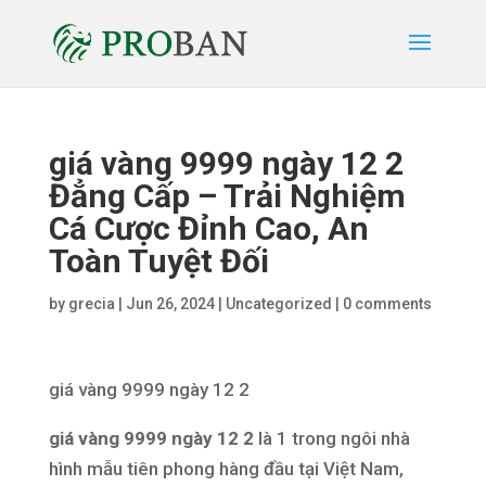
giá vàng 9999 ngày 12 2
Đẳng Cấp – Trải Nghiệm
Cá Cược Đỉnh Cao, An
Toàn Tuyệt Đối
by
grecia
|
Jun 26, 2024
|
Uncategorized
|
0 comments
giá vàng 9999 ngày 12 2
giá vàng 9999 ngày 12 2
là 1 trong ngôi nhà
hình mẫu tiên phong hàng đầu tại Việt Nam,