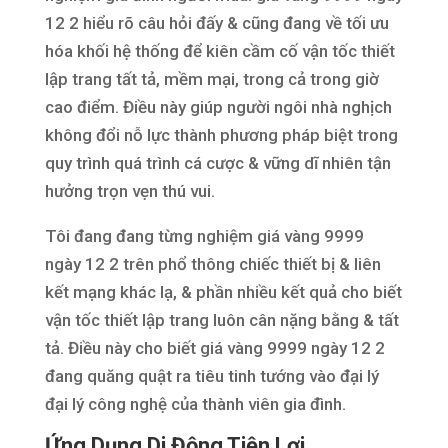
12 2 hiểu rõ câu hỏi đấy & cũng đang về tối ưu
hóa khối hệ thống để kiên cầm cố vận tốc thiết
lập trang tất tả, mềm mại, trong cả trong giờ
cao điểm. Điều này giúp người ngôi nhà nghịch
không đổi nỗ lực thành phương pháp biệt trong
quy trình quá trình cá cược & vững dĩ nhiên tận
hưởng trọn vẹn thú vui.
Tôi đang đang từng nghiệm giá vàng 9999
ngày 12 2 trên phổ thông chiếc thiết bị & liên
kết mạng khác lạ, & phần nhiều kết quả cho biết
vận tốc thiết lập trang luôn cân nặng bằng & tất
tả. Điều này cho biết giá vàng 9999 ngày 12 2
đang quăng quật ra tiêu tinh tướng vào đại lý
đại lý công nghệ của thành viên gia đình.
Ứng Dụng Di Động Tiện Lợi