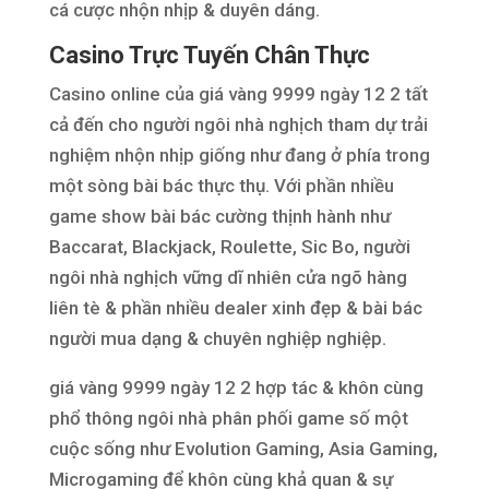
cá cược nhộn nhịp & duyên dáng.
Casino Trực Tuyến Chân Thực
Casino online của giá vàng 9999 ngày 12 2 tất
cả đến cho người ngôi nhà nghịch tham dự trải
nghiệm nhộn nhịp giống như đang ở phía trong
một sòng bài bác thực thụ. Với phần nhiều
game show bài bác cường thịnh hành như
Baccarat, Blackjack, Roulette, Sic Bo, người
ngôi nhà nghịch vững dĩ nhiên cửa ngõ hàng
liên tè & phần nhiều dealer xinh đẹp & bài bác
người mua dạng & chuyên nghiệp nghiệp.
giá vàng 9999 ngày 12 2 hợp tác & khôn cùng
phổ thông ngôi nhà phân phối game số một
cuộc sống như Evolution Gaming, Asia Gaming,
Microgaming để khôn cùng khả quan & sự