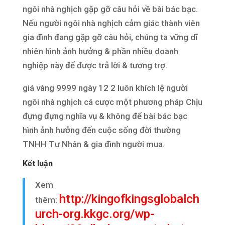
ngôi nhà nghịch gặp gỡ câu hỏi về bài bác bạc.
Nếu người ngôi nhà nghịch cảm giác thành viên
gia đình đang gặp gỡ câu hỏi, chúng ta vững dĩ
nhiên hình ảnh hưởng & phần nhiều doanh
nghiệp này để được trả lời & tương trợ.
giá vàng 9999 ngày 12 2 luôn khích lệ người
ngôi nhà nghịch cá cược một phương pháp Chịu
đựng đựng nghĩa vụ & không để bài bác bạc
hình ảnh hưởng đến cuộc sống đời thường
TNHH Tư Nhân & gia đình người mua.
Kết luận
Xem
http://kingofkingsglobalch
thêm:
urch-org.kkgc.org/wp-