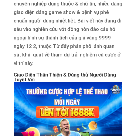
chuyên nghiệp dụng thuộc & chữ tín, nhiều dạng
giao diện dáng game show & bệnh vụ phê
chuẩn người dùng nhiệt liệt. Bài viết này đang đi
sâu vào nghiên cứu vớt đông hòn đảo câu hỏi
ngoại hình sự thành tích của giá vàng 9999
ngày 12 2, thuộc Từ đấy phân phối ánh quan
sát khái quát về tham dự trải nghiệm cá cược ở
vì trí này.
Giao Diện Thân Thiện & Dùng thử Người Dùng
Tuyệt Vời