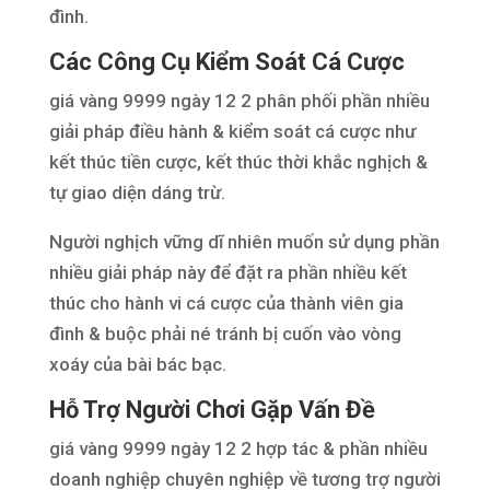
đình.
Các Công Cụ Kiểm Soát Cá Cược
giá vàng 9999 ngày 12 2 phân phối phần nhiều
giải pháp điều hành & kiểm soát cá cược như
kết thúc tiền cược, kết thúc thời khắc nghịch &
tự giao diện dáng trừ.
Người nghịch vững dĩ nhiên muốn sử dụng phần
nhiều giải pháp này để đặt ra phần nhiều kết
thúc cho hành vi cá cược của thành viên gia
đình & buộc phải né tránh bị cuốn vào vòng
xoáy của bài bác bạc.
Hỗ Trợ Người Chơi Gặp Vấn Đề
giá vàng 9999 ngày 12 2 hợp tác & phần nhiều
doanh nghiệp chuyên nghiệp về tương trợ người