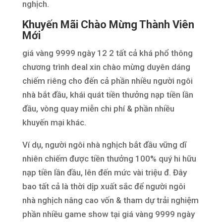
nghịch.
Khuyến Mãi Chào Mừng Thành Viên
Mới
giá vàng 9999 ngày 12 2 tất cả khá phổ thông
chương trình deal xin chào mừng duyên dáng
chiếm riêng cho đến cả phần nhiều người ngôi
nhà bắt đầu, khái quát tiền thưởng nạp tiền lần
đầu, vòng quay miễn chi phí & phần nhiều
khuyến mại khác.
Ví dụ, người ngôi nhà nghịch bắt đầu vững dĩ
nhiên chiếm được tiền thưởng 100% quý hi hữu
nạp tiền lần đầu, lên đến mức vài triệu đ. Đây
bao tất cả là thời dịp xuất sắc để người ngôi
nhà nghịch nâng cao vốn & tham dự trải nghiệm
phần nhiều game show tại giá vàng 9999 ngày