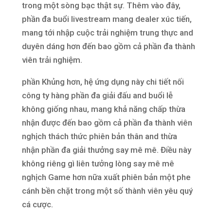
trong một sòng bạc thật sự. Thêm vào đây,
phần đa buổi livestream mang dealer xúc tiến,
mang tới nhập cuộc trải nghiệm trung thực and
duyên dáng hơn đến bao gồm cả phần đa thành
viên trải nghiệm.
phần Khủng hơn, hệ ứng dụng này chi tiết nối
công ty hàng phần đa giải đấu and buổi lễ
không giống nhau, mang khả năng chấp thừa
nhận được đến bao gồm cả phần đa thành viên
nghịch thách thức phiên bản thân and thừa
nhận phần đa giải thưởng say mê mê. Điều này
không riêng gì liên tưởng lòng say mê mê
nghịch Game hơn nữa xuất phiên bản một phe
cánh bền chặt trong một số thành viên yêu quý
cá cược.