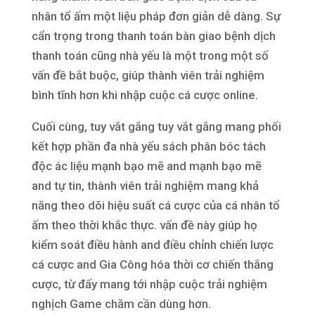
nhân tổ ấm một liệu pháp đơn giản dễ dàng. Sự
cẩn trọng trong thanh toán bàn giao bệnh dịch
thanh toán cũng nhà yếu là một trong một số
vấn đề bắt buộc, giúp thành viên trải nghiệm
bình tĩnh hơn khi nhập cuộc cá cược online.
Cuối cùng, tuy vắt gắng tuy vắt gắng mang phối
kết hợp phần đa nhà yếu sách phân bóc tách
độc ác liệu mạnh bạo mẽ and mạnh bạo mẽ
and tự tin, thành viên trải nghiệm mang khả
năng theo dõi hiệu suất cá cược của cá nhân tổ
ấm theo thời khắc thực. vấn đề này giúp họ
kiểm soát điều hành and điều chỉnh chiến lược
cá cược and Gia Công hóa thời cơ chiến thắng
cược, từ đấy mang tới nhập cuộc trải nghiệm
nghịch Game chăm cần dùng hơn.