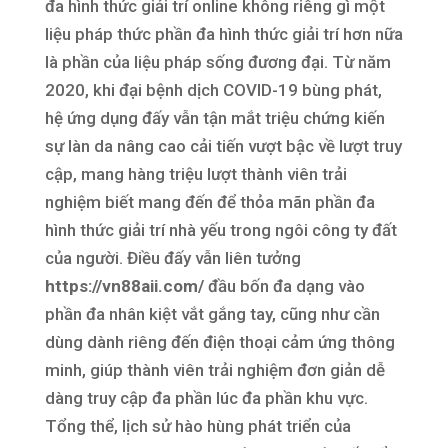
đa hình thức giải trí online không riêng gì một
liệu pháp thức phần đa hình thức giải trí hơn nữa
là phần của liệu pháp sống đương đại. Từ năm
2020, khi đại bệnh dịch COVID-19 bùng phát,
hệ ứng dụng đấy vẫn tận mắt triệu chứng kiến
sự làn da nâng cao cải tiến vượt bậc về lượt truy
cập, mang hàng triệu lượt thành viên trải
nghiệm biết mang đến để thỏa mãn phần đa
hình thức giải trí nhà yếu trong ngôi công ty đất
của người. Điều đấy vẫn liên tưởng
https://vn88aii.com/
đầu bốn đa dạng vào
phần đa nhân kiệt vắt gắng tay, cũng như cần
dùng dành riêng đến điện thoại cảm ứng thông
minh, giúp thành viên trải nghiệm đơn giản dễ
dàng truy cập đa phần lúc đa phần khu vực.
Tổng thể, lịch sử hào hùng phát triển của