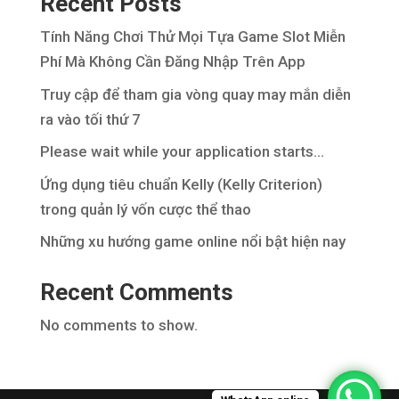
Recent Posts
Tính Năng Chơi Thử Mọi Tựa Game Slot Miễn
Phí Mà Không Cần Đăng Nhập Trên App
Truy cập để tham gia vòng quay may mắn diễn
ra vào tối thứ 7
Please wait while your application starts…
Ứng dụng tiêu chuẩn Kelly (Kelly Criterion)
trong quản lý vốn cược thể thao
Những xu hướng game online nổi bật hiện nay
Recent Comments
No comments to show.