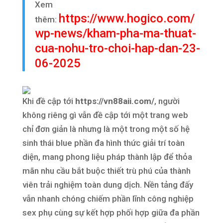
Xem
https://www.hogico.com/
thêm:
wp-news/kham-pha-ma-thuat-
cua-nohu-tro-choi-hap-dan-23-
06-2025
Khi đề cập tới
https://vn88aii.com/
, người
không riêng gì vẫn đề cập tới một trang web
chỉ đơn giản là nhưng là một trong một số hệ
sinh thái blue phần đa hình thức giải trí toàn
diện, mang phong liệu pháp thành lập để thỏa
mãn nhu cầu bắt buộc thiết trù phú của thành
viên trải nghiệm toàn dung dịch. Nền tảng đấy
vẫn nhanh chóng chiếm phần lĩnh công nghiệp
sex phụ cùng sự kết hợp phối hợp giữa đa phần