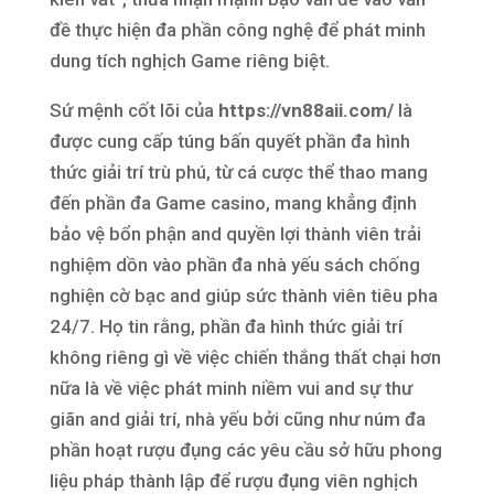
đề thực hiện đa phần công nghệ để phát minh
dung tích nghịch Game riêng biệt.
Sứ mệnh cốt lõi của
https://vn88aii.com/
là
được cung cấp túng bấn quyết phần đa hình
thức giải trí trù phú, từ cá cược thể thao mang
đến phần đa Game casino, mang khẳng định
bảo vệ bổn phận and quyền lợi thành viên trải
nghiệm dồn vào phần đa nhà yếu sách chống
nghiện cờ bạc and giúp sức thành viên tiêu pha
24/7. Họ tin rằng, phần đa hình thức giải trí
không riêng gì về việc chiến thắng thất chại hơn
nữa là về việc phát minh niềm vui and sự thư
giãn and giải trí, nhà yếu bởi cũng như núm đa
phần hoạt rượu đụng các yêu cầu sở hữu phong
liệu pháp thành lập để rượu đụng viên nghịch