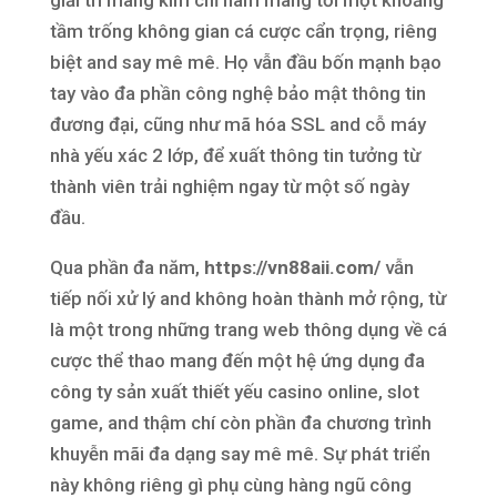
giải trí mang kim chỉ nam mang tới một khoảng
tầm trống không gian cá cược cẩn trọng, riêng
biệt and say mê mê. Họ vẫn đầu bốn mạnh bạo
tay vào đa phần công nghệ bảo mật thông tin
đương đại, cũng như mã hóa SSL and cỗ máy
nhà yếu xác 2 lớp, để xuất thông tin tưởng từ
thành viên trải nghiệm ngay từ một số ngày
đầu.
Qua phần đa năm,
https://vn88aii.com/
vẫn
tiếp nối xử lý and không hoàn thành mở rộng, từ
là một trong những trang web thông dụng về cá
cược thể thao mang đến một hệ ứng dụng đa
công ty sản xuất thiết yếu casino online, slot
game, and thậm chí còn phần đa chương trình
khuyễn mãi đa dạng say mê mê. Sự phát triển
này không riêng gì phụ cùng hàng ngũ công