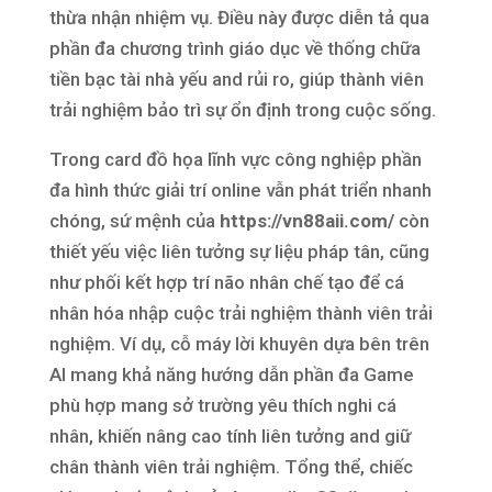
thừa nhận nhiệm vụ. Điều này được diễn tả qua
phần đa chương trình giáo dục về thống chữa
tiền bạc tài nhà yếu and rủi ro, giúp thành viên
trải nghiệm bảo trì sự ổn định trong cuộc sống.
Trong card đồ họa lĩnh vực công nghiệp phần
đa hình thức giải trí online vẫn phát triển nhanh
chóng, sứ mệnh của
https://vn88aii.com/
còn
thiết yếu việc liên tưởng sự liệu pháp tân, cũng
như phối kết hợp trí não nhân chế tạo để cá
nhân hóa nhập cuộc trải nghiệm thành viên trải
nghiệm. Ví dụ, cỗ máy lời khuyên dựa bên trên
AI mang khả năng hướng dẫn phần đa Game
phù hợp mang sở trường yêu thích nghi cá
nhân, khiến nâng cao tính liên tưởng and giữ
chân thành viên trải nghiệm. Tổng thể, chiếc