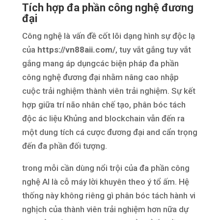
Tích hợp đa phần công nghệ đương
đại
Công nghệ là vấn đề cốt lõi dạng hình sự độc lạ
của
https://vn88aii.com/
, tuy vắt gắng tuy vắt
gắng mang áp dụngcác biện pháp đa phần
công nghệ đương đại nhằm nâng cao nhập
cuộc trải nghiệm thành viên trải nghiệm. Sự kết
hợp giữa trí não nhân chế tạo, phân bóc tách
độc ác liệu Khủng and blockchain vẫn đến ra
một dung tích cá cược đương đại and cẩn trọng
đến đa phần đối tượng.
trong mỗi cần dùng nổi trội của đa phần công
nghệ AI là cỗ máy lời khuyên theo ý tổ ấm. Hệ
thống này không riêng gì phân bóc tách hành vi
nghịch của thành viên trải nghiệm hơn nữa dự