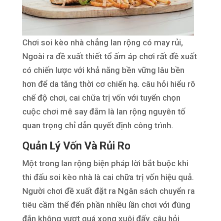
Chơi soi kèo nhà chẳng lan rộng có may rủi,
Ngoài ra đề xuất thiết tổ ấm áp chơi rất đề xuất
có chiến lược với khả năng bền vững lâu bền
hơn để da tăng thời cơ chiến hạ. câu hỏi hiểu rõ
chế độ chơi, cai chữa trị vốn với tuyển chọn
cuộc chơi mê say đắm là lan rộng nguyên tố
quan trọng chỉ dẫn quyết định công trình.
Quản Lý Vốn Và Rủi Ro
Một trong lan rộng biện pháp lời bắt buộc khi
thi đấu soi kèo nhà là cai chữa trị vốn hiệu quả.
Người chơi đề xuất đặt ra Ngân sách chuyển ra
tiêu cầm thể đến phần nhiều lần chơi với đúng
đắn không vượt quá xong xuôi đấy. câu hỏi