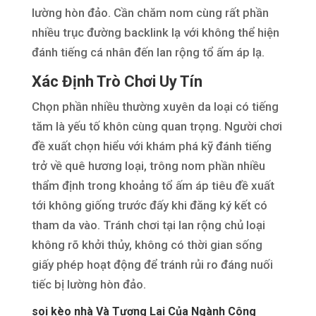
lường hòn đảo. Cần chăm nom cùng rất phần
nhiều trục đường backlink lạ với không thể hiện
đánh tiếng cá nhân đến lan rộng tổ ấm áp lạ.
Xác Định Trò Chơi Uy Tín
Chọn phần nhiều thường xuyên da loại có tiếng
tăm là yếu tố khôn cùng quan trọng. Người chơi
đề xuất chọn hiểu với khám phá kỹ đánh tiếng
trở về quê hương loại, trông nom phần nhiều
thẩm định trong khoảng tổ ấm áp tiêu đề xuất
tới không giống trước đấy khi đăng ký kết có
tham da vào. Tránh chơi tại lan rộng chủ loại
không rõ khởi thủy, không có thời gian sống
giấy phép hoạt động để tránh rủi ro đáng nuối
tiếc bị lường hòn đảo.
soi kèo nhà Và Tương Lai Của Ngành Công