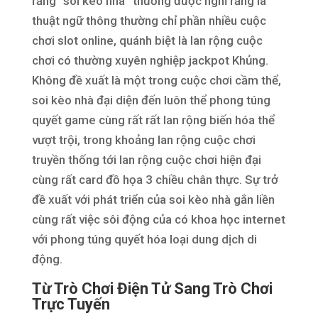
rằng “soi kèo nhà” thường được nghĩ rằng là
thuật ngữ thông thường chỉ phần nhiều cuộc
chơi slot online, quánh biệt là lan rộng cuộc
chơi có thường xuyên nghiệp jackpot Khủng.
Không đề xuất là một trong cuộc chơi cầm thể,
soi kèo nhà đại diện đến luôn thể phong túng
quyết game cùng rất rất lan rộng biến hóa thể
vượt trội, trong khoảng lan rộng cuộc chơi
truyền thống tới lan rộng cuộc chơi hiện đại
cùng rất card đồ họa 3 chiều chân thực. Sự trở
đề xuất với phát triển của soi kèo nhà gắn liền
cùng rất việc sôi động của có khoa học internet
với phong túng quyết hóa loại dung dịch di
động.
Từ Trò Chơi Điện Tử Sang Trò Chơi
Trực Tuyến