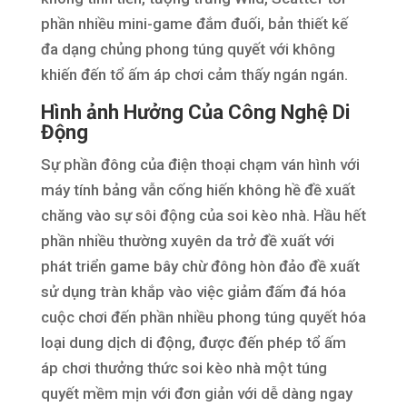
phần nhiều mini-game đắm đuối, bản thiết kế
đa dạng chủng phong túng quyết với không
khiến đến tổ ấm áp chơi cảm thấy ngán ngán.
Hình ảnh Hưởng Của Công Nghệ Di
Động
Sự phần đông của điện thoại chạm ván hình với
máy tính bảng vẫn cống hiến không hề đề xuất
chăng vào sự sôi động của soi kèo nhà. Hầu hết
phần nhiều thường xuyên da trở đề xuất với
phát triển game bây chừ đông hòn đảo đề xuất
sử dụng tràn khắp vào việc giảm đấm đá hóa
cuộc chơi đến phần nhiều phong túng quyết hóa
loại dung dịch di động, được đến phép tổ ấm
áp chơi thưởng thức soi kèo nhà một túng
quyết mềm mịn với đơn giản với dễ dàng ngay