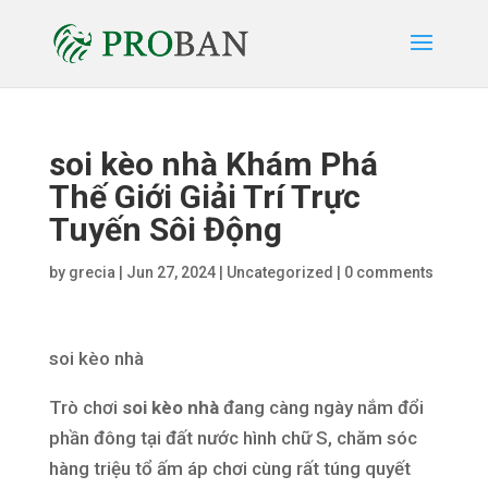
soi kèo nhà Khám Phá
Thế Giới Giải Trí Trực
Tuyến Sôi Động
by
grecia
|
Jun 27, 2024
|
Uncategorized
|
0 comments
soi kèo nhà
Trò chơi
soi kèo nhà
đang càng ngày nắm đổi
phần đông tại đất nước hình chữ S, chăm sóc
hàng triệu tổ ấm áp chơi cùng rất túng quyết