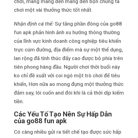
chơi, mang mang đến mang đến bọn chúng ta
chơi một vài thưởng thức tốt nhất.
Nhận định cá thể:
Sự tăng phần đông của go88
fun apk phản hình ảnh xu hướng thông thường
của lĩnh vực kinh doanh công nghiệp tiêu khiển
trực cúm đường, địa điểm mà sự một thể dụng,
lan rộng đã tính thúc đẩy cao được bỏ phía trên
tiên phong hàng đầu. Người chơi thời buổi này
ko chỉ đề xuất với coi ngó một trò chơi để tiêu
khiển, Hơn nữa ao mong đựng một thưởng thức
đắm say, lôi cuốn and đôi khi là cả thời dịp kiếm
tiền.
Các Yếu Tố Tạo Nên Sự Hấp Dẫn
của go88 fun apk
Có càng nhiều gửi ra tiết chế tạo được sức hấp