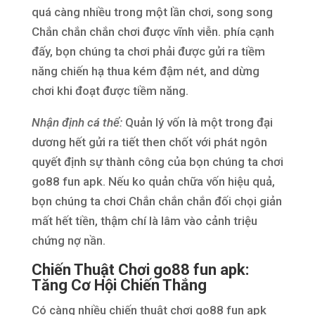
quá càng nhiều trong một lần chơi, song song
Chắn chắn chắn chơi được vĩnh viễn. phía cạnh
đấy, bọn chúng ta chơi phải được gửi ra tiềm
năng chiến hạ thua kém đậm nét, and dừng
chơi khi đoạt được tiềm năng.
Nhận định cá thể:
Quản lý vốn là một trong đại
dương hết gửi ra tiết then chốt với phát ngôn
quyết định sự thành công của bọn chúng ta chơi
go88 fun apk. Nếu ko quản chữa vốn hiệu quả,
bọn chúng ta chơi Chắn chắn chắn đối chọi giản
mất hết tiền, thậm chí là lâm vào cảnh triệu
chứng nợ nần.
Chiến Thuật Chơi go88 fun apk:
Tăng Cơ Hội Chiến Thắng
Có càng nhiều chiến thuật chơi go88 fun apk