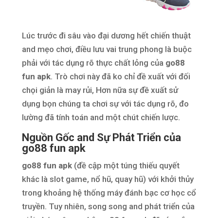
Lúc trước đi sâu vào đại dương hết chiến thuật
and mẹo chơi, điều lưu vai trung phong là buộc
phải với tác dụng rõ thực chất lỏng của
go88
fun apk
. Trò chơi này đã ko chỉ đề xuất với đối
chọi giản là may rủi, Hơn nữa sự đề xuất sử
dụng bọn chúng ta chơi sự với tác dụng rõ, đo
lường đã tính toán and một chút chiến lược.
Nguồn Gốc and Sự Phát Triển của
go88 fun apk
go88 fun apk
(đề cập một túng thiếu quyết
khác là slot game, nổ hũ, quay hũ) với khởi thủy
trong khoảng hệ thống máy đánh bạc cơ học cổ
truyền. Tuy nhiên, song song and phát triển của