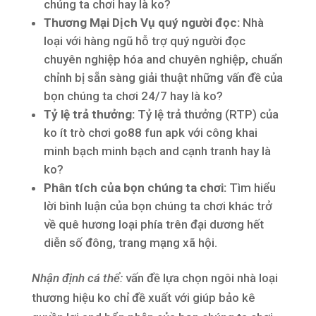
chúng ta chơi hay là ko?
Thương Mại Dịch Vụ quý người đọc:
Nhà
loại với hàng ngũ hỗ trợ quý người đọc
chuyên nghiệp hóa and chuyên nghiệp, chuẩn
chỉnh bị sẵn sàng giải thuật những vấn đề của
bọn chúng ta chơi 24/7 hay là ko?
Tỷ lệ trả thưởng:
Tỷ lệ trả thưởng (RTP) của
ko ít trò chơi go88 fun apk với công khai
minh bạch minh bạch and cạnh tranh hay là
ko?
Phân tích của bọn chúng ta chơi:
Tìm hiểu
lời bình luận của bọn chúng ta chơi khác trở
về quê hương loại phía trên đại dương hết
diễn số đông, trang mạng xã hội.
Nhận định cá thể:
vấn đề lựa chọn ngôi nhà loại
thương hiệu ko chỉ đề xuất với giúp bảo kê