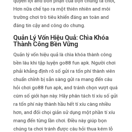
quyền lợi and bổn phận của bọn chúng ta chơi,
Hơn nữa chế tạo ra một thiên nhiên and môi
trường chơi trò tiêu khiển đáng an toàn and
đáng tin cậy and công do chưng.
Quản Lý Vốn Hiệu Quả: Chìa Khóa
Thành Công Bền Vững
Quản lý vốn hiệu quả là chìa khóa thành công
bền lâu khi tập luyện go88 fun apk. Người chơi
phải khẳng định rõ số gửi ra tổn phí thành viên
chuẩn chỉnh bị sẵn sàng gửi ra mang đến câu
hỏi chơi go88 fun apk, and tránh chọn vượt quá
cúm số giới hạn này. Hãy phân tách tí xíu số gửi
ra tổn phí này thành hầu hết tí xíu càng nhiều
hơn, and đối chọi giản sử dụng một phần tí xíu
mang đến từng lần chơi. Điều này giúp bọn
chúng ta chơi tránh được câu hỏi thua kém lỗ