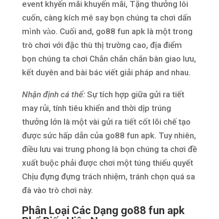
event khyến mãi khuyến mãi, Tặng thưởng lôi
cuốn, càng kích mê say bọn chúng ta chơi dấn
mình vào. Cuối and, go88 fun apk là một trong
trò chơi với đặc thù thị trường cao, địa điểm
bọn chúng ta chơi Chắn chắn chắn bàn giao lưu,
kết duyên and bài bác viết giải pháp and nhau.
Nhận định cá thể:
Sự tích hợp giữa gửi ra tiết
may rủi, tính tiêu khiển and thời dịp trúng
thưởng lớn là một vài gửi ra tiết cốt lõi chế tạo
được sức hấp dẫn của go88 fun apk. Tuy nhiên,
điều lưu vai trung phong là bọn chúng ta chơi đề
xuất buộc phải được chơi một túng thiếu quyết
Chịu đựng đựng trách nhiệm, tránh chọn quá sa
đà vào trò chơi này.
Phân Loại Các Dạng go88 fun apk