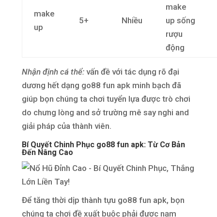
make
make
5+
Nhiều
up sống
up
rượu
động
Nhận định cá thể:
vấn đề với tác dụng rõ đại
dương hết dạng go88 fun apk minh bạch đã
giúp bọn chúng ta chơi tuyển lựa được trò chơi
do chưng lòng and sở trường mê say nghi and
giải pháp của thành viên.
Bí Quyết Chinh Phục go88 fun apk: Từ Cơ Bản
Đến Nâng Cao
Để tăng thời dịp thành tựu go88 fun apk, bọn
chúng ta chơi đề xuất buộc phải được nạm