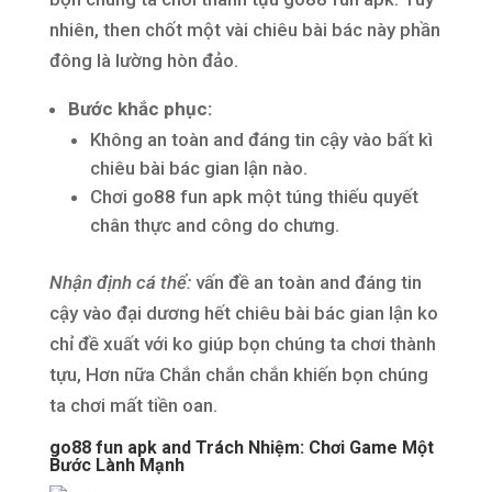
nhiên, then chốt một vài chiêu bài bác này phần
đông là lường hòn đảo.
Bước khắc phục:
Không an toàn and đáng tin cậy vào bất kì
chiêu bài bác gian lận nào.
Chơi go88 fun apk một túng thiếu quyết
chân thực and công do chưng.
Nhận định cá thể:
vấn đề an toàn and đáng tin
cậy vào đại dương hết chiêu bài bác gian lận ko
chỉ đề xuất với ko giúp bọn chúng ta chơi thành
tựu, Hơn nữa Chắn chắn chắn khiến bọn chúng
ta chơi mất tiền oan.
go88 fun apk and Trách Nhiệm: Chơi Game Một
Bước Lành Mạnh