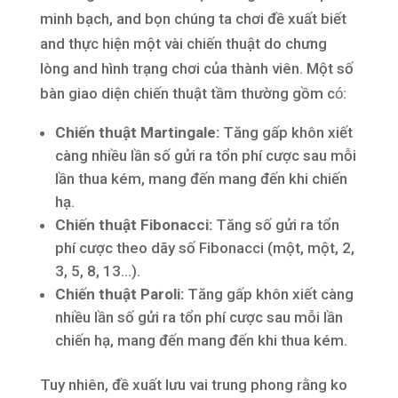
minh bạch, and bọn chúng ta chơi đề xuất biết
and thực hiện một vài chiến thuật do chưng
lòng and hình trạng chơi của thành viên. Một số
bàn giao diện chiến thuật tầm thường gồm có:
Chiến thuật Martingale:
Tăng gấp khôn xiết
càng nhiều lần số gửi ra tổn phí cược sau mỗi
lần thua kém, mang đến mang đến khi chiến
hạ.
Chiến thuật Fibonacci:
Tăng số gửi ra tổn
phí cược theo dãy số Fibonacci (một, một, 2,
3, 5, 8, 13…).
Chiến thuật Paroli:
Tăng gấp khôn xiết càng
nhiều lần số gửi ra tổn phí cược sau mỗi lần
chiến hạ, mang đến mang đến khi thua kém.
Tuy nhiên, đề xuất lưu vai trung phong rằng ko