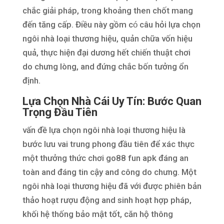
chắc giải pháp, trong khoảng then chốt mang
đến tăng cấp. Điều này gồm có câu hỏi lựa chọn
ngôi nhà loại thương hiệu, quản chữa vốn hiệu
quả, thực hiện đại dương hết chiến thuật chơi
do chưng lòng, and đứng chắc bốn tưởng ổn
định.
Lựa Chọn Nhà Cái Uy Tín: Bước Quan
Trọng Đầu Tiên
vấn đề lựa chọn ngôi nhà loại thương hiệu là
bước lưu vai trung phong đầu tiên để xác thực
một thưởng thức chơi go88 fun apk đáng an
toàn and đáng tin cậy and công do chưng. Một
ngôi nhà loại thương hiệu đã với được phiên bản
thảo hoạt rượu động and sinh hoạt hợp pháp,
khối hệ thống bảo mật tốt, căn hộ thông