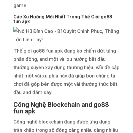
game.
Các Xu Hướng Mới Nhất Trong Thế Giới go88
fun apk
Thế giới go88 fun apk đang ko chấm dứt tăng
phần đông, and một vài xu hướng bắt đầu
thường xuyên xây dựng thương hiệu. vấn đề cập
nhật một vài xu phía này đã giúp bọn chúng ta
chơi đã góp bên được một vài thưởng thức bắt
đầu and đắm say.
Công Nghệ Blockchain and go88
fun apk
Công nghệ blockchain đang được ứng dụng
tràn khắp trong số đông càng nhiều càng nhiều