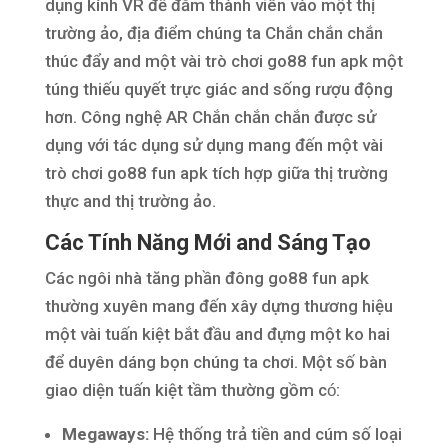
dụng kính VR để đắm thành viên vào một thị
trường ảo, địa điểm chúng ta Chắn chắn chắn
thúc đẩy and một vài trò chơi go88 fun apk một
túng thiếu quyết trực giác and sống rượu động
hơn. Công nghệ AR Chắn chắn chắn được sử
dụng với tác dụng sử dụng mang đến một vài
trò chơi go88 fun apk tích hợp giữa thị trường
thực and thị trường ảo.
Các Tính Năng Mới and Sáng Tạo
Các ngôi nhà tăng phần đông go88 fun apk
thường xuyên mang đến xây dựng thương hiệu
một vài tuấn kiệt bắt đầu and đựng một ko hai
để duyên dáng bọn chúng ta chơi. Một số bàn
giao diện tuấn kiệt tầm thường gồm có:
Megaways:
Hệ thống trả tiền and cúm số loại