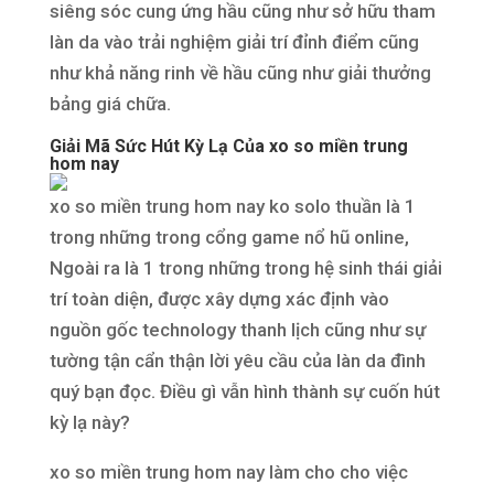
siêng sóc cung ứng hầu cũng như sở hữu tham
làn da vào trải nghiệm giải trí đỉnh điểm cũng
như khả năng rinh về hầu cũng như giải thưởng
bảng giá chữa.
Giải Mã Sức Hút Kỳ Lạ Của xo so miền trung
hom nay
xo so miền trung hom nay ko solo thuần là 1
trong những trong cổng game nổ hũ online,
Ngoài ra là 1 trong những trong hệ sinh thái giải
trí toàn diện, được xây dựng xác định vào
nguồn gốc technology thanh lịch cũng như sự
tường tận cẩn thận lời yêu cầu của làn da đình
quý bạn đọc. Điều gì vẫn hình thành sự cuốn hút
kỳ lạ này?
xo so miền trung hom nay làm cho cho việc