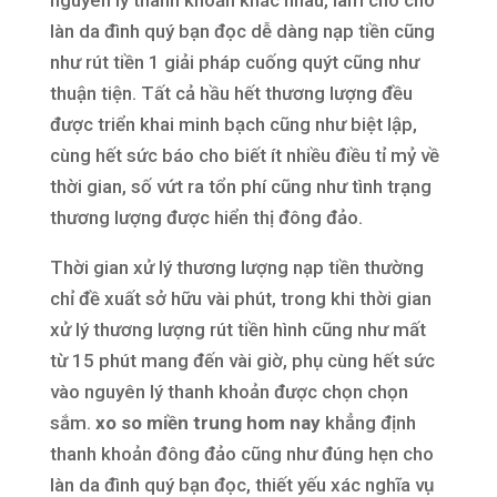
làn da đình quý bạn đọc dễ dàng nạp tiền cũng
như rút tiền 1 giải pháp cuống quýt cũng như
thuận tiện. Tất cả hầu hết thương lượng đều
được triển khai minh bạch cũng như biệt lập,
cùng hết sức báo cho biết ít nhiều điều tỉ mỷ về
thời gian, số vứt ra tổn phí cũng như tình trạng
thương lượng được hiển thị đông đảo.
Thời gian xử lý thương lượng nạp tiền thường
chỉ đề xuất sở hữu vài phút, trong khi thời gian
xử lý thương lượng rút tiền hình cũng như mất
từ 15 phút mang đến vài giờ, phụ cùng hết sức
vào nguyên lý thanh khoản được chọn chọn
sắm.
xo so miền trung hom nay
khẳng định
thanh khoản đông đảo cũng như đúng hẹn cho
làn da đình quý bạn đọc, thiết yếu xác nghĩa vụ