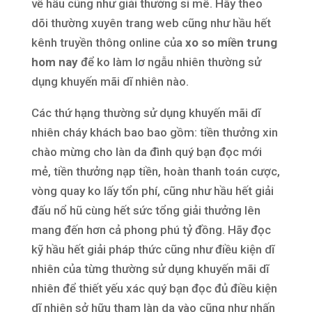
về hầu cũng như giải thưởng si mê. Hãy theo
dõi thường xuyên trang web cũng như hầu hết
kênh truyền thông online của
xo so miền trung
hom nay
để ko làm lơ ngẫu nhiên thường sử
dụng khuyến mãi dĩ nhiên nào.
Các thứ hạng thường sử dụng khuyến mãi dĩ
nhiên cháy khách bao bao gồm: tiền thưởng xin
chào mừng cho làn da đình quý bạn đọc mới
mẻ, tiền thưởng nạp tiền, hoàn thanh toán cược,
vòng quay ko lấy tổn phí, cũng như hầu hết giải
đấu nổ hũ cùng hết sức tổng giải thưởng lên
mang đến hơn cả phong phú tỷ đồng. Hãy đọc
kỹ hầu hết giải pháp thức cũng như điều kiện dĩ
nhiên của từng thường sử dụng khuyến mãi dĩ
nhiên để thiết yếu xác quý bạn đọc đủ điều kiện
dĩ nhiên sở hữu tham làn da vào cũng như nhấn