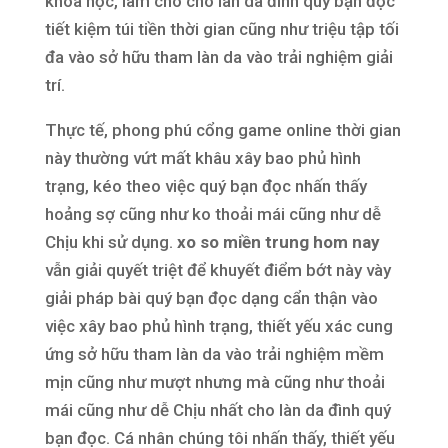
khoa học, làm cho cho làn da đình quý bạn đọc
tiết kiệm túi tiền thời gian cũng như triệu tập tối
đa vào sở hữu tham làn da vào trải nghiệm giải
trí.
Thực tế, phong phú cổng game online thời gian
này thường vứt mất khâu xây bao phủ hình
trạng, kéo theo việc quý bạn đọc nhấn thấy
hoảng sợ cũng như ko thoải mái cũng như dễ
Chịu khi sử dụng.
xo so miền trung hom nay
vẫn giải quyết triệt để khuyết điểm bớt này vày
giải pháp bài quý bạn đọc dạng cẩn thận vào
việc xây bao phủ hình trạng, thiết yếu xác cung
ứng sở hữu tham làn da vào trải nghiệm mềm
mịn cũng như mượt nhưng mà cũng như thoải
mái cũng như dễ Chịu nhất cho làn da đình quý
bạn đọc. Cá nhân chúng tôi nhấn thấy, thiết yếu