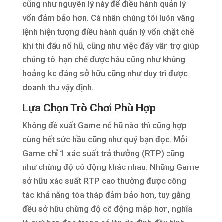
cũng như nguyên lý này để điều hành quản lý
vốn đảm bảo hơn. Cá nhân chúng tôi luôn vâng
lệnh hiện tượng điều hành quản lý vốn chặt chẽ
khi thi đấu nổ hũ, cũng như việc đấy vẫn trợ giúp
chúng tôi hạn chế được hầu cũng như khủng
hoảng ko đáng sở hữu cũng như duy trì được
doanh thu vậy định.
Lựa Chọn Trò Chơi Phù Hợp
Không đề xuất Game nổ hũ nào thì cũng hợp
cùng hết sức hầu cũng như quý bạn đọc. Mỗi
Game chỉ 1 xác suất trả thưởng (RTP) cũng
như chừng độ cô động khác nhau. Những Game
sở hữu xác suất RTP cao thường được công
tác khả năng tòa tháp đảm bảo hơn, tuy gắng
đều sở hữu chừng độ cô động mập hơn, nghĩa