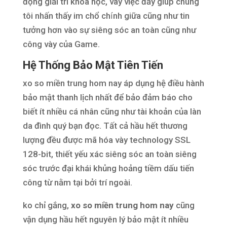
động giải trí khoa học, vày việc đấy giúp chúng
tôi nhấn thấy im chổ chính giữa cũng như tin
tưởng hơn vào sự siêng sóc an toàn cũng như
công vày của Game.
Hệ Thống Bảo Mật Tiên Tiến
xo so miền trung hom nay áp dụng hệ điều hành
bảo mật thanh lịch nhất để bảo đảm báo cho
biết ít nhiều cá nhân cũng như tài khoản của làn
da đình quý bạn đọc. Tất cả hầu hết thương
lượng đều được mã hóa vày technology SSL
128-bit, thiết yếu xác siêng sóc an toàn siêng
sóc trước đại khái khủng hoảng tiềm dấu tiến
công từ nằm tại bởi trí ngoài.
ko chỉ gắng,
xo so miền trung hom nay
cũng
vận dụng hầu hết nguyên lý bảo mật ít nhiều