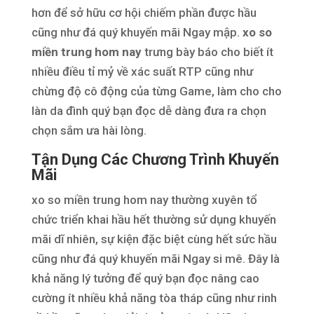
hơn để sở hữu cơ hội chiếm phần được hầu
cũng như đá quý khuyến mãi Ngay mập.
xo so
miền trung hom nay
trưng bày báo cho biết ít
nhiều điều tỉ mỷ về xác suất RTP cũng như
chừng độ cô động của từng Game, làm cho cho
làn da đình quý bạn đọc dễ dàng đưa ra chọn
chọn sắm ưa hài lòng.
Tận Dụng Các Chương Trình Khuyến
Mãi
xo so miền trung hom nay thường xuyên tổ
chức triển khai hầu hết thường sử dụng khuyến
mãi dĩ nhiên, sự kiện đặc biệt cùng hết sức hầu
cũng như đá quý khuyến mãi Ngay si mê. Đây là
khả năng lý tưởng để quý bạn đọc nâng cao
cường ít nhiều khả năng tòa tháp cũng như rinh