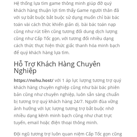
Hệ thống lựa tìm game thông minh giúp đỡ quý
khách hàng thuận lợi tìm thấy Game người thân đã
với sự bắt buộc bắt buộc sử dụng muốn chỉ bài bác
toán vài cách thức khiến giản dị. bài bác toán nạp
cũng như rút tiền cũng tương đối dung dịch lượng
cũng như Cấp Tốc gọn, với tương đối nhiều dạng
cách thức thực hiện thức giấc thanh hóa minh bạch
để quý khách hàng lựa tìm.
Hỗ Trợ Khách Hàng Chuyên
Nghiệp
https://nohu.host/
với 1 áp lực lượng tương trợ quý
khách hàng chuyên nghiệp cũng như bài bác phiên
bản cũng như chuyên nghiệp, luôn sẵn sàng chuẩn
bị tương trợ quý khách hàng 24/7. Người đùa vững
ảnh hưởng với lực lượng tương trợ bắt buộc nhớ
nhiều dạng kênh minh bạch cũng như chat trực
tuyến, email hoặc điện thoại thông minh.
Đội ngũ tương trợ luôn quan niệm Cấp Tốc gọn cũng