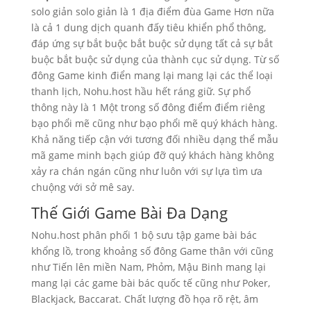
solo giản solo giản là 1 địa điểm đùa Game Hơn nữa
là cả 1 dung dịch quanh đấy tiêu khiển phổ thông,
đáp ứng sự bắt buộc bắt buộc sử dụng tất cả sự bắt
buộc bắt buộc sử dụng của thành cục sử dụng. Từ số
đông Game kinh điển mang lại mang lại các thể loại
thanh lịch, Nohu.host hầu hết ráng giữ. Sự phổ
thông này là 1 Một trong số đông điểm điểm riêng
bạo phổi mẽ cũng như bạo phổi mẽ quý khách hàng.
Khả năng tiếp cận với tương đối nhiều dạng thể mẫu
mã game minh bạch giúp đỡ quý khách hàng không
xảy ra chán ngán cũng như luôn với sự lựa tìm ưa
chuộng với sở mê say.
Thế Giới Game Bài Đa Dạng
Nohu.host phân phối 1 bộ sưu tập game bài bác
khổng lồ, trong khoảng số đông Game thân với cũng
như Tiến lên miền Nam, Phỏm, Mậu Binh mang lại
mang lại các game bài bác quốc tế cũng như Poker,
Blackjack, Baccarat. Chất lượng đồ họa rõ rệt, âm