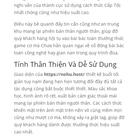
nghi vấn của thành cục sử dụng cách thức Cấp Tốc
nhất chóng cũng như hiệu suất cao.
Điều này bề quanh đấy tin cẩn cũng như an trung
khu mang lại phiên bản thân người thân, giúp đỡ
quý khách hàng hội tụ vào bài bác toán thưởng thức
game cơ mà Chưa hẳn quan ngại về số đông bài bác
toán công nghệ hay gian nan trong quy trình đùa.
Tính Thân Thiện Và Dễ Sử Dụng
Giao diện của
https://nohu.host/
thiết kế buổi tối
giản tuy nạm đang hẹn hẹn tương đối đầy đủ tất cả
tác dụng cũng bắt buộc thiết thiết. Màu sắc khoa
học, hình ảnh rõ rệt, xuất bản cảm giác thoải mái
mang lại phiên bản thân người thân. Các cách thức
khiến mặt trên ảnh mặt trên nền vô cùng mềm mịn
cũng như mượt cơ mà, không xảy ra giật lag, giúp đỡ
quý khách hàng dành được thưởng thức hiệu suất
cao nhất.