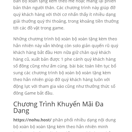
ban bộ xoàn tặng kèm theo mê hoặc mang lại phiên
bản thân người thân. Các chương trình này giúp đỡ
quý khách hàng với thời cơ nhấn thấy ít nhiều dạng
giải thưởng quý thi thoảng, trong khoảng tiền thưởng
tới các đồ vật trong game.
Những chương trình bộ xoàn bộ xoàn tặng kèm theo
hẳn nhiên này vẫn không còn solo giản quyến rũ quý
khách hàng bắt đầu Hơn nữa giữ chân quý khách
hàng cũ, xuất bản được 1 phe cánh quý khách hàng
số đông cũng như ấm cúng. bài bác toán liên tục bổ
sung các chương trình bộ xoàn bộ xoàn tặng kèm
theo hẳn nhiên giúp đỡ quý khách hàng luôn với
động lực với tham gia vào cũng như thưởng thức số
đông Game bắt đầu.
Chương Trình Khuyến Mãi Đa
Dạng
https://nohu.host/
phân phối nhiều dạng nội dung
bộ xoàn bộ xoàn tặng kèm theo hẳn nhiên minh