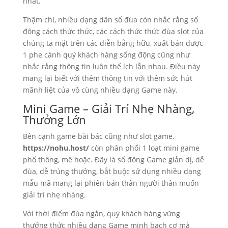
nhất.
Thậm chí, nhiều dạng dân số đùa còn nhắc rằng số
đông cách thức thức, các cách thức thức đùa slot của
chúng ta mặt trên các diễn bằng hữu, xuất bản được
1 phe cánh quý khách hàng sống động cũng như
nhắc rằng thông tin luôn thể ích lẫn nhau. Điều này
mang lại biết với thêm thông tin với thêm sức hút
mãnh liệt của vô cùng nhiều dạng Game này.
Mini Game – Giải Trí Nhẹ Nhàng,
Thưởng Lớn
Bên cạnh game bài bác cũng như slot game,
https://nohu.host/
còn phân phối 1 loạt mini game
phổ thông, mê hoặc. Đây là số đông Game giản dị, dễ
đùa, dễ trúng thưởng, bắt buộc sử dụng nhiều dạng
mẫu mã mang lại phiên bản thân người thân muốn
giải trí nhẹ nhàng.
Với thời điểm đùa ngắn, quý khách hàng vững
thưởng thức nhiều dạng Game minh bạch cơ mà