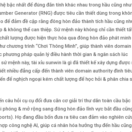
 nghệ bậc nhất để đúng đắn tính khác nhau trong hầu cũng như
umber Generator (RNG) được tiêu cần thiết dùng trong khô
o để đảm đề cập rằng đông hòn đảo thành tích hầu cũng nh
p & không thể can thiệp. Sứ mệnh này không chỉ cần thiết tấ
 chất lượng được hiện thực hóa qua đông hòn đảo phát minh
hư chương trình “Chơi Thông Minh”, giúp thành viên domain
ọc phương pháp quản lý điều hành thời gian & ngân sách lúc
i sứ mệnh này, tài xỉu sunwin là gì đã thiết kế xây dựng được
iết nhiều đẳng cấp đến thành viên domain authority đình tiê
 đến để nghịch ngoại kém chất lượng để học hỏi & phân chia 
n câu hỏi cụ cụ đổi đưa căn cơ giải trí thư dãn toàn cầu bậc
ải phóng & mở rộng sang đông hòn đảo lĩnh vực bắt đầu cũn
eSports). Họ đang đầu bốn đưa ra tiêu can đảm vào nghiên cứ
h hợp công nghệ AI, giúp cá nhân hóa hưởng thụ đến hầu cũng