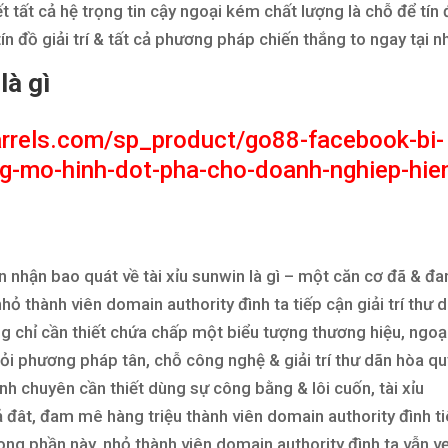
iết tất cả hệ trọng tin cậy ngoại kém chất lượng là chỗ để tín
ín đồ giải trí & tất cả phương pháp chiến thắng to ngay tại n
là gì
arrels.com/sp_product/go88-facebook-bi-
ng-mo-hinh-dot-pha-cho-doanh-nghiep-hie
ìn nhận bao quát về tài xỉu sunwin là gì – một căn cơ đã & đ
ỏ thành viên domain authority đình ta tiếp cận giải trí thư 
ông chỉ cần thiết chứa chấp một biểu tượng thương hiệu, ngoạ
ỏi phương pháp tân, chỗ công nghệ & giải trí thư dãn hòa q
nh chuyên cần thiết dùng sự công bằng & lôi cuốn, tài xỉu
uả đât, đam mê hàng triệu thành viên domain authority đình t
ong phần này, nhỏ thành viên domain authority đình ta vẫn v