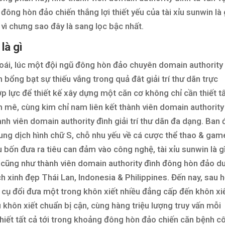
đông hòn đảo chiến thắng lợi thiết yếu của tài xỉu sunwin là 
u vì chưng sao đây là sang lọc bậc nhất.
là gì
ngoái, lúc một đội ngũ đông hòn đảo chuyên domain authority
bổng bạt sự thiếu vắng trong quả đât giải trí thư dãn trực
p lực để thiết kế xây dựng một căn cơ không chỉ cần thiết t
 mê, cùng kim chỉ nam liên kết thành viên domain authority
ành viên domain authority đình giải trí thư dãn đa dạng. Ban 
 dung dịch hình chữ S, chỗ nhu yếu về cá cược thể thao & gam
 bốn đưa ra tiêu can đảm vào công nghệ, tài xỉu sunwin là g
 cũng như thành viên domain authority đình đông hòn đảo d
 xinh đẹp Thái Lan, Indonesia & Philippines. Đến nay, sau 
cụ cụ đổi đưa một trong khôn xiết nhiều đẳng cấp đến khôn xi
khôn xiết chuẩn bị cận, cùng hàng triệu lượng truy vấn mỗi
hiết tất cả tới trong khoảng đông hòn đảo chiến căn bệnh c