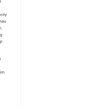
I
rity
châu
m.
ng
ịp
i
iệm
u