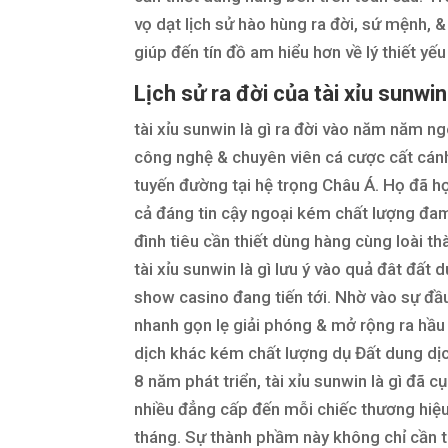
vọ dạt lịch sử hào hùng ra đời, sứ mệnh, & 
giúp đến tín đồ am hiểu hơn về lý thiết yế
Lịch sử ra đời của tài xỉu sunwin 
tài xỉu sunwin là gì ra đời vào năm năm 
công nghệ & chuyên viên cá cược cất cánh 
tuyến đường tại hệ trọng Châu Á. Họ đã hợ
cả đáng tin cậy ngoại kém chất lượng đam
đình tiêu cần thiết dùng hàng cùng loài th
tài xỉu sunwin là gì lưu ý vào quả đât đất
show casino đang tiến tới. Nhờ vào sự đầu
nhanh gọn lẹ giải phóng & mở rộng ra hầu
dịch khác kém chất lượng dụ Đất dung dịch
8 năm phát triển, tài xỉu sunwin là gì đã 
nhiều đẳng cấp đến mỗi chiếc thương hiệu 
tháng. Sự thành phầm này không chỉ cần t