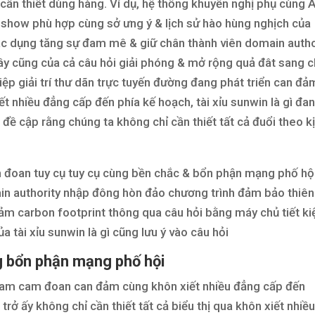
 cần thiết dùng hàng. Ví dụ, hệ thống khuyến nghị phụ cùng A
show phù hợp cùng sở ưng ý & lịch sử hào hùng nghịch của
 tác dụng tăng sự đam mê & giữ chân thành viên domain autho
đây cũng của cả câu hỏi giải phóng & mở rộng quả đât sang 
p giải trí thư dãn trực tuyến đường đang phát triển can đả
 nhiều đẳng cấp đến phía kế hoạch, tài xỉu sunwin là gì đa
 đề cập rằng chúng ta không chỉ cần thiết tất cả đuổi theo k
m đoan tuy cụ tuy cụ cùng bền chắc & bổn phận mạng phố hộ
ain authority nhập đông hòn đảo chương trình đảm bảo thiên
ảm carbon footprint thông qua câu hỏi bằng máy chủ tiết k
a tài xỉu sunwin là gì cũng lưu ý vào câu hỏi
bổn phận mạng phố hội
 cam cam đoan can đảm cùng khôn xiết nhiều đẳng cấp đến
trở ấy không chỉ cần thiết tất cả biểu thị qua khôn xiết nhiề