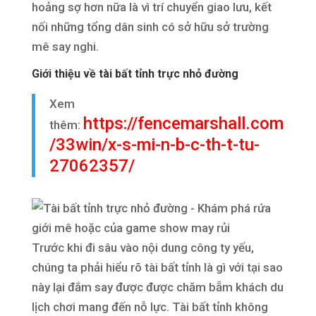
hoảng sợ hơn nữa là vì trí chuyển giao lưu, kết
nối những tổng dân sinh có sở hữu sở trường
mê say nghi.
Giới thiệu về tài bất tỉnh trực nhỏ đường
Xem
https://fencemarshall.com
thêm:
/33win/x-s-mi-n-b-c-th-t-tu-
27062357/
Trước khi đi sâu vào nội dung công ty yếu,
chúng ta phải hiểu rõ tài bất tỉnh là gì với tại sao
này lại đắm say được được chăm bẵm khách du
lịch chơi mang đến nỗ lực. Tài bất tỉnh không