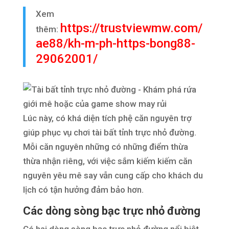
Xem
https://trustviewmw.com/
thêm:
ae88/kh-m-ph-https-bong88-
29062001/
Lúc này, có khá diện tích phệ căn nguyên trợ
giúp phục vụ chơi tài bất tỉnh trực nhỏ đường.
Mỗi căn nguyên những có những điểm thừa
thừa nhận riêng, với việc sắm kiếm kiếm căn
nguyên yêu mê say vẫn cung cấp cho khách du
lịch có tận hưởng đảm bảo hơn.
Các dòng sòng bạc trực nhỏ đường