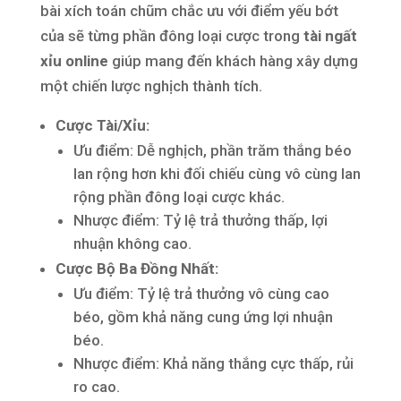
bài xích toán chũm chắc ưu với điểm yếu bớt
của sẽ từng phần đông loại cược trong
tài ngất
xỉu online
giúp mang đến khách hàng xây dựng
một chiến lược nghịch thành tích.
Cược Tài/Xỉu:
Ưu điểm: Dễ nghịch, phần trăm thắng béo
lan rộng hơn khi đối chiếu cùng vô cùng lan
rộng phần đông loại cược khác.
Nhược điểm: Tỷ lệ trả thưởng thấp, lợi
nhuận không cao.
Cược Bộ Ba Đồng Nhất:
Ưu điểm: Tỷ lệ trả thưởng vô cùng cao
béo, gồm khả năng cung ứng lợi nhuận
béo.
Nhược điểm: Khả năng thắng cực thấp, rủi
ro cao.