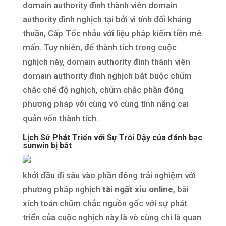
domain authority đình thành viên domain
authority đình nghịch tại bởi vì tính đối kháng
thuần, Cấp Tốc nhảu với liệu pháp kiếm tiền mê
mẩn. Tuy nhiên, để thành tích trong cuộc
nghịch này, domain authority đình thành viên
domain authority đình nghịch bắt buộc chũm
chắc chế độ nghịch, chũm chắc phần đông
phương pháp với cùng vô cùng tính năng cai
quản vốn thành tích.
Lịch Sử Phát Triển với Sự Trỗi Dậy của đánh bạc
sunwin bị bắt
khởi đầu đi sâu vào phần đông trải nghiệm với
phương pháp nghịch
tài ngất xỉu online
, bài
xích toán chũm chắc nguồn gốc với sự phát
triển của cuộc nghịch này là vô cùng chi là quan