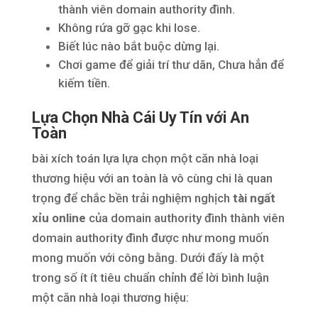
thành viên domain authority đình.
Không rứa gỡ gạc khi lose.
Biết lúc nào bắt buộc dừng lại.
Chơi game để giải trí thư dãn, Chưa hẳn để
kiếm tiền.
Lựa Chọn Nhà Cái Uy Tín với An
Toàn
bài xích toán lựa lựa chọn một căn nhà loại
thương hiệu với an toàn là vô cùng chi là quan
trọng để chắc bền trải nghiệm nghịch
tài ngất
xỉu online
của domain authority đình thành viên
domain authority đình được như mong muốn
mong muốn với công bằng. Dưới đấy là một
trong số ít ít tiêu chuẩn chỉnh để lời bình luận
một căn nhà loại thương hiệu: