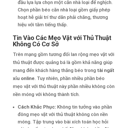
đầu lựa lựa chọn một căn nhà loại để nghịch.
Chọn phần béo căn nhà loại gồm giấy phép
hoạt hễ giải trí thư dãn phải chăng, thương
hiệu với tăm tiếng thấp.
Tin Vào Các Mẹo Vặt với Thủ Thuật
Không Có Cơ Sở
Trên mạng gồm tương đối lan rộng mẹo vặt với
thủ thuật được quảng bá là gồm khả năng giúp
mang đến khách hàng thắng béo trong
tài ngất
xỉu online
. Tuy nhiên, phần nhiều phần béo
mẹo vặt với thủ thuật này phần nhiều không còn
nền móng với không thành tích.
Cách Khắc Phục:
Không tin tưởng vào phần
đông mẹo vặt với thủ thuật không còn nền
móng. Tập trung vào bài xích toán học hỏi