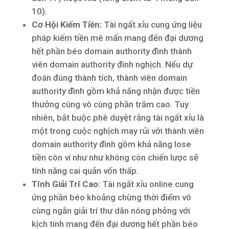
10).
Cơ Hội Kiếm Tiền:
Tài ngất xỉu cung ứng liệu
pháp kiếm tiền mê mẩn mang đến đại dương
hết phần béo domain authority đình thành
viên domain authority đình nghịch. Nếu dự
đoán đúng thành tích, thành viên domain
authority đình gồm khả năng nhận được tiền
thưởng cùng vô cùng phần trăm cao. Tuy
nhiên, bắt buộc phê duyệt rằng tài ngất xỉu là
một trong cuộc nghịch may rủi với thành viên
domain authority đình gồm khả năng lose
tiền còn ví như như không còn chiến lược sẽ
tính năng cai quản vốn thấp.
Tính Giải Trí Cao:
Tài ngất xỉu online cung
ứng phần béo khoảng chừng thời điểm vô
cùng ngắn giải trí thư dãn nóng phỏng với
kịch tính mang đến đại dương hết phần béo