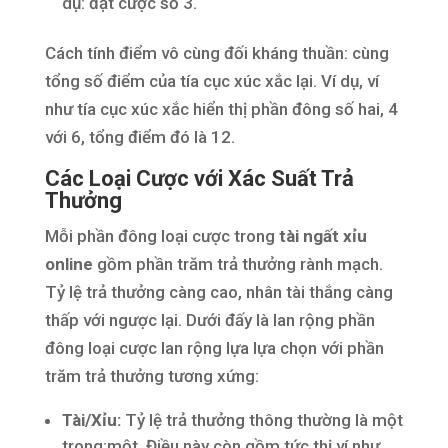
dụ: đặt cược số 3.
Cách tính điểm vô cùng đối kháng thuần: cùng
tổng số điểm của tía cục xúc xắc lại. Ví dụ, ví
như tía cục xúc xắc hiển thị phần đông số hai, 4
với 6, tổng điểm đó là 12.
Các Loại Cược với Xác Suất Trả
Thưởng
Mỗi phần đông loại cược trong
tài ngất xỉu
online
gồm phần trăm trả thưởng rành mạch.
Tỷ lệ trả thưởng càng cao, nhân tài thắng càng
thấp với ngược lại. Dưới đấy là lan rộng phần
đông loại cược lan rộng lựa lựa chọn với phần
trăm trả thưởng tương xứng:
Tài/Xỉu:
Tỷ lệ trả thưởng thông thường là một
trong:một. Điều này còn gồm tức thị ví như