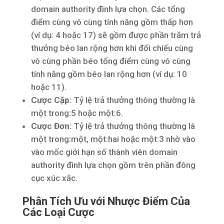
domain authority đình lựa chọn. Các tổng
điểm cùng vô cùng tính năng gồm thấp hơn
(ví dụ: 4 hoặc 17) sẽ gồm được phần trăm trả
thưởng béo lan rộng hơn khi đối chiếu cùng
vô cùng phần béo tổng điểm cùng vô cùng
tính năng gồm béo lan rộng hơn (ví dụ: 10
hoặc 11).
Cược Cặp:
Tỷ lệ trả thưởng thông thường là
một trong:5 hoặc một:6.
Cược Đơn:
Tỷ lệ trả thưởng thông thường là
một trong:một, một:hai hoặc một:3 nhờ vào
vào mốc giới hạn số thành viên domain
authority đình lựa chọn gồm trên phần đông
cục xúc xắc.
Phân Tích Ưu với Nhược Điểm Của
Các Loại Cược