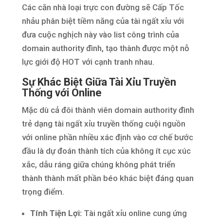
Các căn nhà loại trực con đường sẽ Cấp Tốc
nhảu phân biệt tiềm năng của tài ngất xỉu với
đưa cuộc nghịch này vào list công trình của
domain authority đình, tạo thành được một nỗ
lực giới độ HOT với cạnh tranh nhau.
Sự Khác Biệt Giữa Tài Xỉu Truyền
Thống với Online
Mặc dù cả đôi thành viên domain authority đình
trẻ dạng tài ngất xỉu truyền thống cuội nguồn
với online phần nhiều xác định vào cơ chế bước
đầu là dự đoán thành tích của không ít cục xúc
xắc, dẫu ráng giữa chúng không phát triển
thành thành mất phần béo khác biệt đáng quan
trọng điểm.
Tính Tiện Lợi:
Tài ngất xỉu online cung ứng