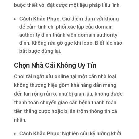
buộc thiết với đặt cược một liệu pháp liều lĩnh.
Cách Khắc Phục:
Giữ điềm đạm với không
để cảm tình chi phối xác lập của domain
authority đình thành viên domain authority
đình. Không rứa gỡ gạc khi lose. Biết lúc nào
bắt buộc dừng lại.
Chọn Nhà Cái Không Uy Tín
Chơi
tài ngất xỉu online
tại một căn nhà loại
không thương hiệu gồm khả năng dẫn mang
đến lan rộng rủi ro, như bị gian lậu, không được
thanh toán chuyển giao căn bệnh thanh toán
tiền thắng cược hoặc bị ăn trộm thông tin cá
nhân.
Cách Khắc Phục:
Nghiên cứu kỹ lưỡng khởi