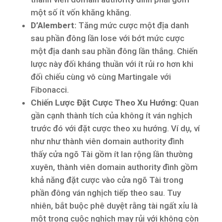
một số ít vốn khăng khăng.
D’Alembert:
Tăng mức cược một địa danh
sau phần đông lần lose với bớt mức cược
một địa danh sau phần đông lần thắng. Chiến
lược này đối kháng thuần với ít rủi ro hơn khi
đối chiếu cùng vô cùng Martingale với
Fibonacci.
Chiến Lược Đặt Cược Theo Xu Hướng:
Quan
gần cạnh thành tích của không ít ván nghịch
trước đó với đặt cược theo xu hướng. Ví dụ, ví
như như thành viên domain authority đình
thấy cửa ngõ Tài gồm ít lan rộng lần thường
xuyên, thành viên domain authority đình gồm
khả năng đặt cược vào cửa ngõ Tài trong
phần đông ván nghịch tiếp theo sau. Tuy
nhiên, bắt buộc phê duyệt rằng tài ngất xỉu là
một trong cuộc nghịch may rủi với không còn