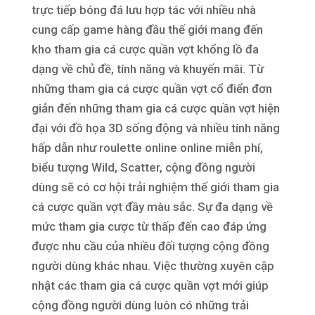
trực tiếp bóng đá lưu hợp tác với nhiều nhà
cung cấp game hàng đầu thế giới mang đến
kho tham gia cá cược quần vợt khổng lồ đa
dạng về chủ đề, tính năng và khuyến mãi. Từ
những tham gia cá cược quần vợt cổ điển đơn
giản đến những tham gia cá cược quần vợt hiện
đại với đồ họa 3D sống động và nhiều tính năng
hấp dẫn như roulette online online miễn phí,
biểu tượng Wild, Scatter, cộng đồng người
dùng sẽ có cơ hội trải nghiệm thế giới tham gia
cá cược quần vợt đầy màu sắc. Sự đa dạng về
mức tham gia cược từ thấp đến cao đáp ứng
được nhu cầu của nhiều đối tượng cộng đồng
người dùng khác nhau. Việc thường xuyên cập
nhật các tham gia cá cược quần vợt mới giúp
cộng đồng người dùng luôn có những trải