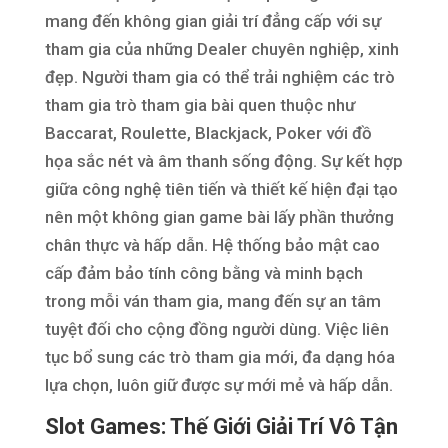
mang đến không gian giải trí đẳng cấp với sự
tham gia của những Dealer chuyên nghiệp, xinh
đẹp. Người tham gia có thể trải nghiệm các trò
tham gia trò tham gia bài quen thuộc như
Baccarat, Roulette, Blackjack, Poker với đồ
họa sắc nét và âm thanh sống động. Sự kết hợp
giữa công nghệ tiên tiến và thiết kế hiện đại tạo
nên một không gian game bài lấy phần thưởng
chân thực và hấp dẫn. Hệ thống bảo mật cao
cấp đảm bảo tính công bằng và minh bạch
trong mỗi ván tham gia, mang đến sự an tâm
tuyệt đối cho cộng đồng người dùng. Việc liên
tục bổ sung các trò tham gia mới, đa dạng hóa
lựa chọn, luôn giữ được sự mới mẻ và hấp dẫn.
Slot Games: Thế Giới Giải Trí Vô Tận