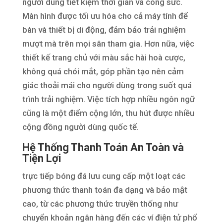
người dùng tiết kiệm thời gian và công sức.
Màn hình được tối ưu hóa cho cả máy tính để
bàn và thiết bị di động, đảm bảo trải nghiệm
mượt mà trên mọi sân tham gia. Hơn nữa, việc
thiết kế trang chủ với màu sắc hài hoà cược,
không quá chói mắt, góp phần tạo nên cảm
giác thoải mái cho người dùng trong suốt quá
trình trải nghiệm. Việc tích hợp nhiều ngôn ngữ
cũng là một điểm cộng lớn, thu hút được nhiều
cộng đồng người dùng quốc tế.
Hệ Thống Thanh Toán An Toàn và
Tiện Lợi
trực tiếp bóng đá lưu cung cấp một loạt các
phương thức thanh toán đa dạng và bảo mật
cao, từ các phương thức truyền thống như
chuyển khoản ngân hàng đến các ví điện tử phổ