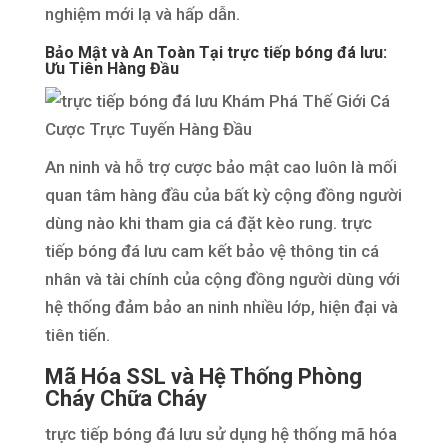
nghiệm mới lạ và hấp dẫn.
Bảo Mật và An Toàn Tại trực tiếp bóng đá lưu:
Ưu Tiên Hàng Đầu
An ninh và hỗ trợ cược bảo mật cao luôn là mối
quan tâm hàng đầu của bất kỳ cộng đồng người
dùng nào khi tham gia cá đặt kèo rung. trực
tiếp bóng đá lưu cam kết bảo vệ thông tin cá
nhân và tài chính của cộng đồng người dùng với
hệ thống đảm bảo an ninh nhiều lớp, hiện đại và
tiên tiến.
Mã Hóa SSL và Hệ Thống Phòng
Cháy Chữa Cháy
trực tiếp bóng đá lưu sử dụng hệ thống mã hóa