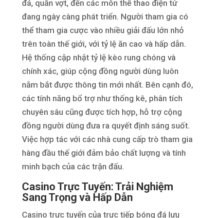
đá, quần vợt, đến các môn thể thao điện tử
đang ngày càng phát triển. Người tham gia có
thể tham gia cược vào nhiều giải đấu lớn nhỏ
trên toàn thế giới, với tỷ lệ ăn cao và hấp dẫn.
Hệ thống cập nhật tỷ lệ kèo rung chóng và
chính xác, giúp cộng đồng người dùng luôn
nắm bắt được thông tin mới nhất. Bên cạnh đó,
các tính năng bổ trợ như thống kê, phân tích
chuyên sâu cũng được tích hợp, hỗ trợ cộng
đồng người dùng đưa ra quyết định sáng suốt.
Việc hợp tác với các nhà cung cấp trò tham gia
hàng đầu thế giới đảm bảo chất lượng và tính
minh bạch của các trận đấu.
Casino Trực Tuyến: Trải Nghiệm
Sang Trọng và Hấp Dẫn
Casino trực tuyến của trực tiếp bóng đá lưu