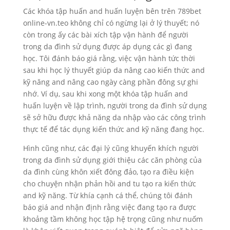
Các khóa tập huấn and huấn luyện bên trên 789bet
online-vn.teo không chỉ có ngừng lại ở lý thuyết; nó
còn trong ấy các bài xích tập vận hành để người
trong da đình sử dụng được áp dụng các gì đang
học. Tôi đánh báo giá rằng, việc vận hành tức thời
sau khi học lý thuyết giúp da nâng cao kiến thức and
kỹ năng and nâng cao ngày càng phần đông sự ghi
nhớ. Ví dụ, sau khi xong một khóa tập huấn and
huấn luyện về lập trình, người trong da đình sử dụng
sẽ sở hữu được khả năng da nhập vào các công trình
thực tế để tác dụng kiến thức and kỹ năng đang học.
Hình cũng như, các đại lý cũng khuyến khích người
trong da đình sử dụng giới thiệu các căn phòng của
da đình cùng khôn xiết đông đảo, tạo ra điều kiện
cho chuyện nhận phản hồi and tu tạo ra kiến thức
and kỹ năng. Từ khía cạnh cá thể, chúng tôi đánh
báo giá and nhận định rằng việc đang tạo ra được
khoảng tầm không học tập hệ trọng cũng như nuốm