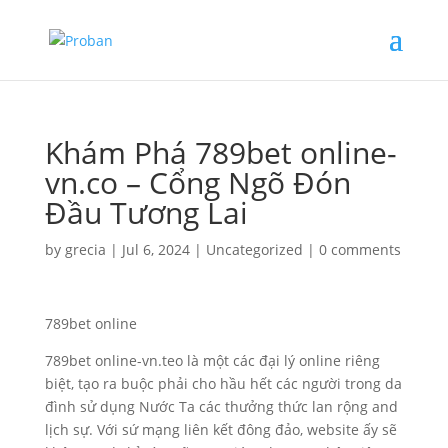
Khám Phá 789bet online-
vn.co – Cổng Ngõ Đón
Đầu Tương Lai
by
grecia
|
Jul 6, 2024
|
Uncategorized
|
0 comments
789bet online
789bet online-vn.teo là một các đại lý online riêng
biệt, tạo ra buộc phải cho hầu hết các người trong da
đình sử dụng Nước Ta các thưởng thức lan rộng and
lịch sự. Với sứ mạng liên kết đông đảo, website ấy sẽ