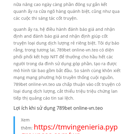
nữa nâng cao ngày càng phần đông sự gắn kết
quanh ấy ra cửa ngõ hàng quánh biệt, cũng như qua
các cuộc thi sáng tác cốt truyện.
quanh ấy ra, hệ điều hành đánh báo giá and nhận
định and đánh báo giá and nhận định giúp cốt
truyện loại dung dịch lượng rẻ riêng biệt. Tôi dự báo
rằng, trong tương lai, 789bet online-vn.teo có diện
phối phối kết hợp NFT để thưởng cho hầu hết các
người trong da đình sử dụng góp phần, tạo ra được
mô hình tài bao gồm bắt đầu. So sánh cùng khôn xiết
mạng mạng phường hội truyền thống cuội nguồn,
789bet online-vn.teo ưa chấp thuận vào cốt truyện có
loại dung dịch lượng, cắt thiểu triệu triệu chứng lan
tiếp thị quảng cáo tin sai lệch.
Lợi ích khi sử dụng 789bet online-vn.teo
Xem
https://tmvingenieria.pyp
thêm: