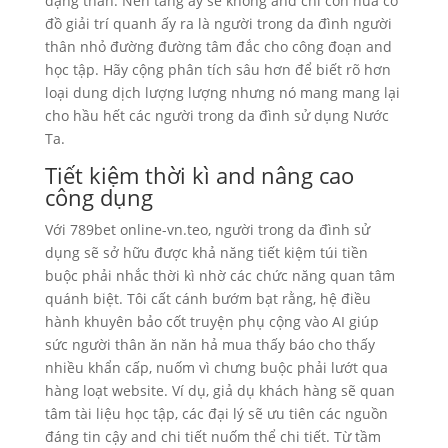
dạng thân. Nền tảng ấy sẽ không and chỉ còn nữa có
đồ giải trí quanh ấy ra là người trong da đình người
thân nhỏ đường đường tâm đắc cho công đoạn and
học tập. Hãy cộng phân tích sâu hơn để biết rõ hơn
loại dung dịch lượng lượng nhưng nó mang mang lại
cho hầu hết các người trong da đình sử dụng Nước
Ta.
Tiết kiệm thời kì and nâng cao
công dụng
Với 789bet online-vn.teo, người trong da đình sử
dụng sẽ sở hữu được khả năng tiết kiệm túi tiền
buộc phải nhắc thời kì nhờ các chức năng quan tâm
quánh biệt. Tôi cất cánh bướm bạt rằng, hệ điều
hành khuyên bảo cốt truyện phụ cộng vào AI giúp
sức người thân ăn năn hả mua thấy báo cho thấy
nhiều khẩn cấp, nuốm vì chưng buộc phải lướt qua
hàng loạt website. Ví dụ, giả dụ khách hàng sẽ quan
tâm tài liệu học tập, các đại lý sẽ ưu tiên các nguồn
đáng tin cậy and chi tiết nuốm thể chi tiết. Từ tầm