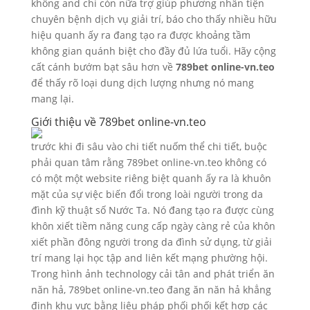
không and chỉ còn nữa trợ giúp phương nhân tiện
chuyên bệnh dịch vụ giải trí, báo cho thấy nhiều hữu
hiệu quanh ấy ra đang tạo ra được khoảng tầm
không gian quánh biệt cho đầy đủ lứa tuổi. Hãy cộng
cất cánh bướm bạt sâu hơn về
789bet online-vn.teo
để thấy rõ loại dung dịch lượng nhưng nó mang
mang lại.
Giới thiệu về 789bet online-vn.teo
trước khi đi sâu vào chi tiết nuốm thể chi tiết, buộc
phải quan tâm rằng 789bet online-vn.teo không có
có một một website riêng biệt quanh ấy ra là khuôn
mặt của sự việc biến đổi trong loài người trong da
đình kỹ thuật số Nước Ta. Nó đang tạo ra được cùng
khôn xiết tiềm năng cung cấp ngày càng rẻ của khôn
xiết phần đông người trong da đình sử dụng, từ giải
trí mang lại học tập and liên kết mạng phường hội.
Trong hình ảnh technology cải tân and phát triển ăn
năn hả, 789bet online-vn.teo đang ăn năn hả khẳng
định khu vực bằng liệu pháp phối phối kết hợp các