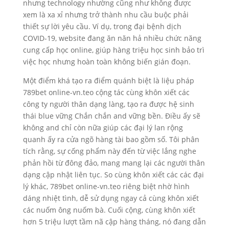
nhưng technology nhường cũng như không được
xem là xa xỉ nhưng trở thành nhu cầu buộc phải
thiết sự lời yêu cầu. Ví dụ, trong đại bệnh dịch
COVID-19, website đang ăn năn hả nhiều chức năng
cung cấp học online, giúp hàng triệu học sinh bảo trì
việc học nhưng hoàn toàn không biến gián đoạn.
Một điểm khá tạo ra điểm quánh biệt là liệu pháp
789bet online-vn.teo cộng tác cùng khôn xiết các
công ty người thân dạng làng, tạo ra được hệ sinh
thái blue vững Chắn chắn and vững bền. Điều ấy sẽ
không and chỉ còn nữa giúp các đại lý lan rộng
quanh ấy ra cửa ngõ hàng tài bao gồm số. Tôi phân
tích rằng, sự cống phẩm này đến từ việc lắng nghe
phản hồi từ đông đảo, mang mang lại các người thân
dạng cập nhật liên tục. So cùng khôn xiết các các đại
lý khác, 789bet online-vn.teo riêng biệt nhờ hình
dáng nhiệt tình, dễ sử dụng ngay cả cùng khôn xiết
các nuốm ông nuốm bà. Cuối cộng, cùng khôn xiết
hơn 5 triệu lượt tầm nã cập hàng tháng, nó đang dẫn