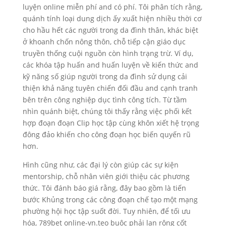
luyện online miễn phí and có phí. Tôi phân tích rằng,
quánh tính loại dung dịch ấy xuất hiện nhiều thời cơ
cho hầu hết các người trong da đình thân, khác biệt
ở khoanh chốn nông thôn, chỗ tiếp cận giáo dục
truyền thống cuội nguồn còn hình trạng trừ. Ví dụ,
các khóa tập huấn and huấn luyện về kiến thức and
kỹ năng số giúp người trong da đình sử dụng cải
thiện khả năng tuyên chiến đối đầu and cạnh tranh
bên trên công nghiệp dục tình công tích. Từ tầm
nhìn quánh biệt, chúng tôi thấy rằng việc phối kết
hợp đoạn đoạn Clip học tập cùng khôn xiết hệ trọng
đông đảo khiến cho công đoạn học biến quyến rũ
hơn.
Hình cũng như, các đại lý còn giúp các sự kiện
mentorship, chỗ nhân viên giới thiệu các phương
thức. Tôi đánh báo giá rằng, đây bao gồm là tiến
bước Khủng trong các công đoạn chế tạo một mạng
phường hội học tập suốt đời. Tuy nhiên, để tối ưu
hóa, 789bet online-vn.teo buộc phải lan rộng cốt