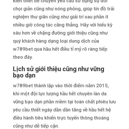
kiến thiết để chuyên yêu cầu sử dụng sự đối
chọi giản cũng như nóng phỏng, giúp tín đồ trải
nghiệm thư giãn cũng như giải trí sau phần ít
nhiều giờ công tác căng thẳng. Hãy với hiếu kỳ
sâu hơn về chặng đường giới thiệu cũng như
quý khách hàng dạng loại dung dịch của
w789bet qua hầu hết điều tỉ mỷ rõ ràng tiếp
theo đây.
Lịch sử giới thiệu cũng như vững
bạo dạn
w789bet thành lập vào thời điểm năm 2015,
khi một đội lực lượng hầu hết chuyên làn da
vững bạo dạn phần mềm tại toàn chất phiêu lưu
yêu cầu thiết ngày dần dần tăng về hầu hết hệ
điều hành tiêu khiển trực tuyến thông thoáng
cũng như dễ tiếp cận.