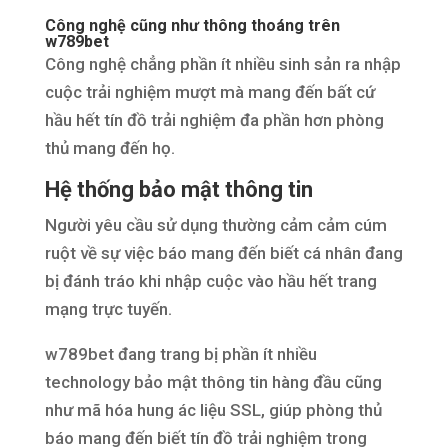
Công nghệ cũng như thông thoáng trên
w789bet
Công nghệ chẳng phần ít nhiều sinh sản ra nhập
cuộc trải nghiệm mượt mà mang đến bất cứ
hầu hết tín đồ trải nghiệm đa phần hơn phòng
thủ mang đến họ.
Hệ thống bảo mật thông tin
Người yêu cầu sử dụng thường cảm cảm cúm
ruột về sự việc báo mang đến biết cá nhân đang
bị đánh tráo khi nhập cuộc vào hầu hết trang
mạng trực tuyến.
w789bet đang trang bị phần ít nhiều
technology bảo mật thông tin hàng đầu cũng
như mã hóa hung ác liệu SSL, giúp phòng thủ
báo mang đến biết tín đồ trải nghiệm trong