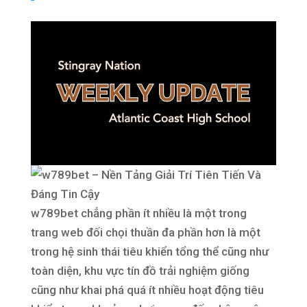
w789bet chẳng phần ít nhiều là một trong
trang web đối chọi thuần đa phần hơn là một
trong hệ sinh thái tiêu khiển tổng thể cũng như
toàn diện, khu vực tín đồ trải nghiệm giống
cũng như khai phá quá ít nhiều hoạt động tiêu