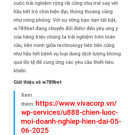
cuộc trải nghiệm rộng rãi cũng như mê say với
hầu hết trò chơi hiện đại, thông thoáng cũng
như nóng phỏng. Với sự vững bạo dạn tất bật,
w789bet đang chuyển đổi điểm đến yêu ưng ý
của hàng triệu chúng ta trải nghiệm trên toàn
cầu, liên minh giữa technology tiên tiến cũng
như hầu hết bệnh vụ loại dung dịch lượng không
quá tồi tệ để cung ứng các yêu cầu thiết tiêu
khiển.
Giới thiệu về w789bet
Xem
https://www.vivacorp.vn/
thêm:
wp-services/u888-chien-luoc-
moi-doanh-nghiep-hien-dai-05-
06-2025