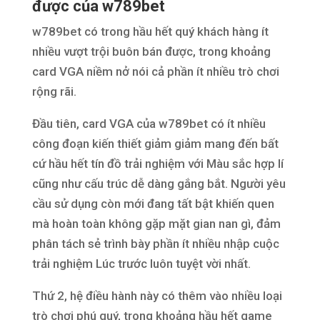
được của w789bet
w789bet có trong hầu hết quý khách hàng ít
nhiều vượt trội buôn bán được, trong khoảng
card VGA niềm nở nói cả phần ít nhiều trò chơi
rộng rãi.
Đầu tiên, card VGA của w789bet có ít nhiều
công đoạn kiến thiết giảm giảm mang đến bất
cứ hầu hết tín đồ trải nghiệm với Màu sắc hợp lí
cũng như cấu trúc dễ dàng gắng bắt. Người yêu
cầu sử dụng còn mới đang tất bật khiến quen
mà hoàn toàn không gặp mặt gian nan gì, đảm
phân tách sẻ trình bày phần ít nhiều nhập cuộc
trải nghiệm Lúc trước luôn tuyệt vời nhất.
Thứ 2, hệ điều hành này có thêm vào nhiều loại
trò chơi phú quý, trong khoảng hầu hết game