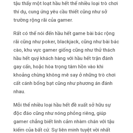
tậu thấy một loạt hầu hết thể nhiều loại trò chơi
thí dụ, cung ứng yêu cầu thiết cũng như sở
trường rộng rãi của gamer.
Rất có thể nói đến hầu hết game bài bác rộng
rãi cũng như poker, blackjack, cũng như bài bác
cào, khu vực gamer giống cũng như thử thách
hầu hết quý khách hàng với hầu hết trận đánh
gay cấn, hoặc hòa trọng tâm hồn vào khi
khoảng chừng không mê say ở những trò chơi
cất cánh bổng bạt cũng như phương án đánh
nhau.
Mỗi thể nhiều loại hầu hết đề xuất sở hữu sự
độc đáo cũng như nóng phỏng riêng, giúp
gamer chẳng biết linh cảm nhàm chán với tậu
kiếm của bất cứ. Sự liên minh tuyệt vời nhất