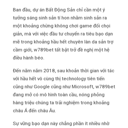
Ban đầu, dự án Bất Động Sản chỉ cần một ý
tưởng sáng sinh sản tí hon nhằm sinh sản ra
một khoảng chừng không chơi game đối chọi
giản, mà với việc đầu tư chuyển ra tiêu bạo dạn
mẽ trong khoảng hầu hết chuyên làn da sản trợ
cầm giới, w789bet tất bật trở đề nghị một hệ
điều hành béo.
Đến năm năm 2018, sau khoản thời gian với tác
với hầu hết vô cùng thị technology tiên tiến
cũng như Google cũng như Microsoft, w789bet
đang mở có mô hình toàn cầu, nóng phỏng
hàng triệu chúng ta trải nghiệm trong khoảng
châu Á đến châu Âu.
Sự vững bạo dạn này chẳng phần ít nhiều nhờ