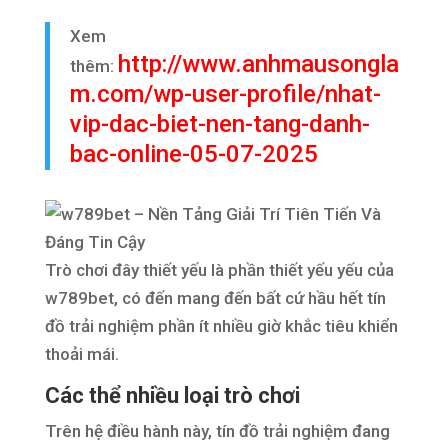
Xem
http://www.anhmausongla
thêm:
m.com/wp-user-profile/nhat-
vip-dac-biet-nen-tang-danh-
bac-online-05-07-2025
Trò chơi đây thiết yếu là phần thiết yếu yếu của
w789bet, có đến mang đến bất cứ hầu hết tín
đồ trải nghiệm phần ít nhiều giờ khắc tiêu khiển
thoải mái.
Các thể nhiều loại trò chơi
Trên hệ điều hành này, tín đồ trải nghiệm đang