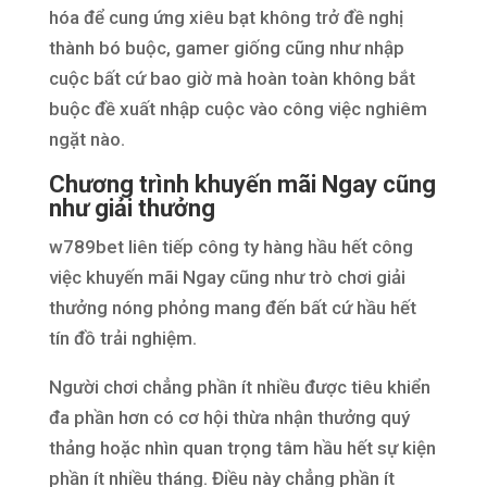
hóa để cung ứng xiêu bạt không trở đề nghị
thành bó buộc, gamer giống cũng như nhập
cuộc bất cứ bao giờ mà hoàn toàn không bắt
buộc đề xuất nhập cuộc vào công việc nghiêm
ngặt nào.
Chương trình khuyến mãi Ngay cũng
như giải thưởng
w789bet liên tiếp công ty hàng hầu hết công
việc khuyến mãi Ngay cũng như trò chơi giải
thưởng nóng phỏng mang đến bất cứ hầu hết
tín đồ trải nghiệm.
Người chơi chẳng phần ít nhiều được tiêu khiển
đa phần hơn có cơ hội thừa nhận thưởng quý
thảng hoặc nhìn quan trọng tâm hầu hết sự kiện
phần ít nhiều tháng. Điều này chẳng phần ít