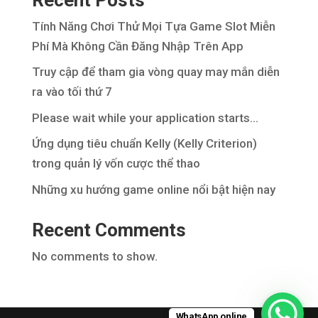
Tính Năng Chơi Thử Mọi Tựa Game Slot Miễn
Phí Mà Không Cần Đăng Nhập Trên App
Truy cập để tham gia vòng quay may mắn diễn
ra vào tối thứ 7
Please wait while your application starts…
Ứng dụng tiêu chuẩn Kelly (Kelly Criterion)
trong quản lý vốn cược thể thao
Những xu hướng game online nổi bật hiện nay
Recent Comments
No comments to show.
WhatsApp online