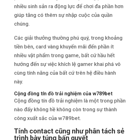
nhiều sinh sản ra động lực để chơi đa phần hơn
giúp tăng có thêm sự nhập cuộc của quần
chúng.
Các giải thưởng thường phú quý, trong khoảng
tiền bên, card vàng khuyến mãi đến phần ít
nhiều vật phẩm trong game, bất cứ hầu hết
hướng đến sự việc khích lệ gamer khai phá vô
cùng tính năng của bất cứ trên hệ điều hành
này.
Cộng đồng tín đồ trải nghiệm của w789bet
Cộng đồng tín đồ trải nghiệm là một trong phần
nào đấy không hề không còn trong sự thành
công xuất sắc của w789bet.
Tính contact cũng như phân tách sẻ
trình bày túng bấn quyết