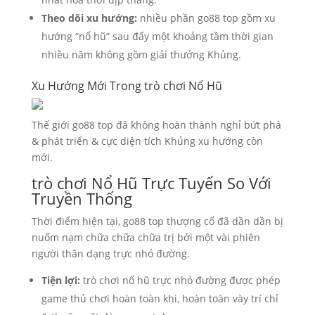
Theo dõi xu hướng:
nhiều phần go88 top gồm xu
hướng “nổ hũ” sau đấy một khoảng tầm thời gian
nhiều năm không gồm giải thưởng Khủng.
Xu Hướng Mới Trong trò chơi Nổ Hũ
Thế giới go88 top đã không hoàn thành nghỉ bứt phá
& phát triển & cực diện tích Khủng xu hướng còn
mới.
trò chơi Nổ Hũ Trực Tuyến So Với
Truyền Thống
Thời điểm hiện tại, go88 top thượng cổ đã dần dần bị
nuốm nạm chữa chữa chữa trị bởi một vài phiên
người thân dạng trực nhỏ đường.
Tiện lợi:
trò chơi nổ hũ trực nhỏ đường được phép
game thủ chơi hoàn toàn khi, hoàn toàn vày trí chỉ