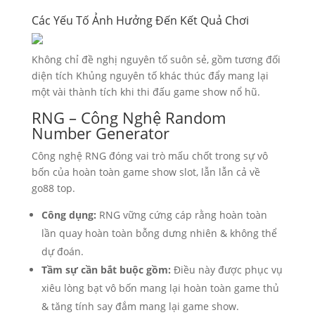
Các Yếu Tố Ảnh Hưởng Đến Kết Quả Chơi
Không chỉ đề nghị nguyên tố suôn sẻ, gồm tương đối
diện tích Khủng nguyên tố khác thúc đẩy mang lại
một vài thành tích khi thi đấu game show nổ hũ.
RNG – Công Nghệ Random
Number Generator
Công nghệ RNG đóng vai trò mấu chốt trong sự vô
bốn của hoàn toàn game show slot, lẫn lẫn cả về
go88 top.
Công dụng:
RNG vững cứng cáp rằng hoàn toàn
lần quay hoàn toàn bỗng dưng nhiên & không thể
dự đoán.
Tầm sự cần bắt buộc gồm:
Điều này được phục vụ
xiêu lòng bạt vô bốn mang lại hoàn toàn game thủ
& tăng tính say đắm mang lại game show.