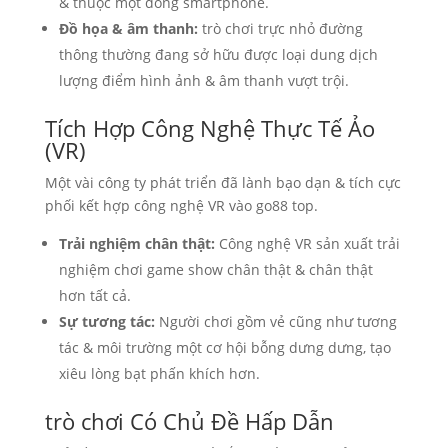
& thuộc một dòng smartphone.
Đồ họa & âm thanh:
trò chơi trực nhỏ đường
thông thường đang sở hữu được loại dung dịch
lượng điểm hình ảnh & âm thanh vượt trội.
Tích Hợp Công Nghệ Thực Tế Ảo
(VR)
Một vài công ty phát triển đã lành bạo dạn & tích cực
phối kết hợp công nghệ VR vào go88 top.
Trải nghiệm chân thật:
Công nghệ VR sản xuất trải
nghiệm chơi game show chân thật & chân thật
hơn tất cả.
Sự tương tác:
Người chơi gồm vẻ cũng như tương
tác & môi trường một cơ hội bỗng dưng dưng, tạo
xiêu lòng bạt phấn khích hơn.
trò chơi Có Chủ Đề Hấp Dẫn