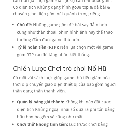
câu hỏi lựa chọn game là cực sự cần bắt buộc gồm.
Có diện tích Khủng dạng hình go88 top & đề bài &
chuyển giao diện gồm nét quánh trưng riêng.
Chủ đề:
Những game gồm đề bài say đắm hợp
cũng như thần thoại, phim hình ảnh hay thể thao
thường đắm đuối game thủ hơn.
Tỷ lệ hoàn tiền (RTP):
Nên lựa chọn một vài game
gồm RTP cao để tăng nhân kiệt thắng.
Chiến Lược Chơi trò chơi Nổ Hũ
Có một vài sách lược giúp game thủ tiêu giảm hóa
thời dịp chuyển giao diện thiết bị của bao gồm người
thân dạng thân thành viên.
Quản lý bảng giá thành:
Không khi nào đặt cược
diện tích Khủng ngoại nhái số đưa ra phí tổn bằng
hữu bọn họ gồm vẻ cũng như mất.
Chơi thử không tính tiền:
Lúc trước chơi bằng