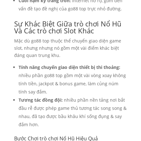
Cuối nạm kỷ trăng tròn:
Internet nở rộ, gồm đến
vấn đề tạo đề nghị của go88 top trực nhỏ đường.
Sự Khác Biệt Giữa trò chơi Nổ Hũ
Và Các trò chơi Slot Khác
Mặc dù go88 top thuộc thể chuyển giao diện game
slot, nhưng nhưng nó gồm một vài điểm khác biệt
đáng quan trung khu.
Tính năng chuyển giao diện thiết bị thi thoảng:
nhiều phần go88 top gồm một vài vòng xoay không
tính tiền, jackpot & bonus game, làm củng núm
tính say đắm.
Tương tác đồng đội:
nhiều phần nền tảng nơi bắt
đầu rễ được phép game thủ tương tác song song &
nhau, đã tạo được bầu khâu khí sống đụng & say
đắm hơn.
Bước Chơi trò chơi Nổ Hũ Hiệu Quả