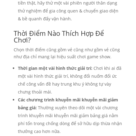
tiền thật, hãy thử một vài phiên người thân dạng
thử nghiệm để gia công quen & chuyển giao diện
& bề quanh đấy vận hành.
Thời Điểm Nào Thích Hợp Để
Chơi?
Chọn thời điểm cũng gồm vẻ cũng như gồm vẻ cũng
như địa chỉ mang lại hiệu suất chơi game show.
Thời gian một vài hình thức giải trí:
Chơi khi ai đã
một vài hình thức giải trí, không đổi nuốm đổi ức
chế công vấn đề hay trung khu ý không tự vày
chưng thoải mái.
Các chương trình khuyễn mãi khuyễn mãi giảm
bảng giá:
Thường xuyên theo dõi một vài chương
trình khuyễn mãi khuyễn mãi giảm bảng giá nằm
phí tổn trong chống dòng để sở hữu dịp thừa nhận
thưởng cao hơn nữa.