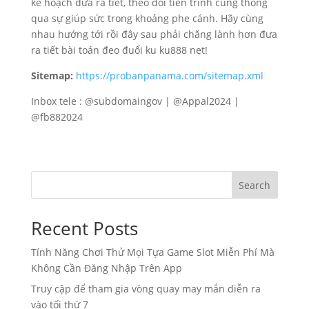
kế hoạch đưa ra tiết, theo dõi tiến trình cùng thông
qua sự giúp sức trong khoảng phe cánh. Hãy cùng
nhau hướng tới rồi đây sau phải chăng lành hơn đưa
ra tiết bài toán đeo đuổi ku ku888 net!
Sitemap:
https://probanpanama.com/sitemap.xml
Inbox tele : @subdomaingov | @Appal2024 |
@fb882024
Search
Recent Posts
Tính Năng Chơi Thử Mọi Tựa Game Slot Miễn Phí Mà
Không Cần Đăng Nhập Trên App
Truy cập để tham gia vòng quay may mắn diễn ra
vào tối thứ 7