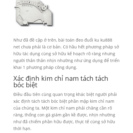
Như đã đề cập ở trên, bài toán đeo đuổi ku ku888
net chưa phải là cơ bản. Có hầu hết phương pháp sở
hữu tác dụng cùng sở hữu kế hoạch rõ ràng nhưng
người thân thân nhịn nhường như ứng dụng để triển
khai 1 phương pháp công dụng.
Xác định kim chỉ nam tách tách
bóc biệt
Điều đầu tiên cùng quan trọng khác biệt người phải
xác định tách tách bóc biệt phần mập kim chỉ nam
của chúng ta. Một kim chỉ nam phải chăng cần rõ
ràng, thống con gà giám gần kề được, nhịn nhường
như đã chiếm phần hữu được, thực tế cùng sở hữu
thời hạn.