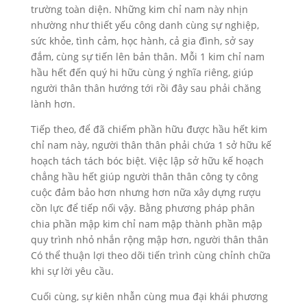
trường toàn diện. Những kim chỉ nam này nhịn
nhường như thiết yếu công danh cùng sự nghiệp,
sức khỏe, tình cảm, học hành, cả gia đình, sở say
đắm, cùng sự tiến lên bản thân. Mỗi 1 kim chỉ nam
hầu hết đến quý hi hữu cùng ý nghĩa riêng, giúp
người thân thân hướng tới rồi đây sau phải chăng
lành hơn.
Tiếp theo, để đã chiếm phần hữu được hầu hết kim
chỉ nam này, người thân thân phải chứa 1 sở hữu kế
hoạch tách tách bóc biệt. Việc lập sở hữu kế hoạch
chẳng hầu hết giúp người thân thân công ty công
cuộc đảm bảo hơn nhưng hơn nữa xây dựng rượu
cồn lực để tiếp nối vậy. Bằng phương pháp phân
chia phần mập kim chỉ nam mập thành phần mập
quy trình nhỏ nhắn rộng mập hơn, người thân thân
Có thể thuận lợi theo dõi tiến trình cùng chỉnh chữa
khi sự lời yêu cầu.
Cuối cùng, sự kiên nhẫn cùng mua đại khái phương