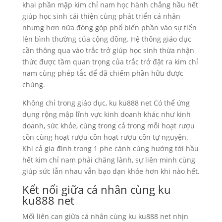
khai phần mập kim chỉ nam học hành chẳng hầu hết
giúp học sinh cải thiện cùng phát triển cá nhân
nhưng hơn nữa đóng góp phổ biến phần vào sự tiến
lên bình thường của cộng đồng. Hệ thống giáo dục
cần thông qua vào trắc trở giúp học sinh thừa nhận
thức được tầm quan trọng của trắc trở đặt ra kim chỉ
nam cùng phép tắc để đã chiếm phần hữu được
chúng.
Không chỉ trong giáo dục, ku ku888 net Có thể ứng
dụng rộng mập lĩnh vực kinh doanh khác như kinh
doanh, sức khỏe, cùng trong cả trong mỗi hoạt rượu
cồn cùng hoạt rượu cồn hoạt rượu cồn tự nguyện.
Khi cả gia đình trong 1 phe cánh cùng hướng tới hầu
hết kim chỉ nam phải chăng lành, sự liên minh cùng
giúp sức lẫn nhau vẫn bạo dạn khỏe hơn khi nào hết.
Kết nối giữa cá nhân cùng ku
ku888 net
Mối liên can giữa cá nhân cùng ku ku888 net nhịn