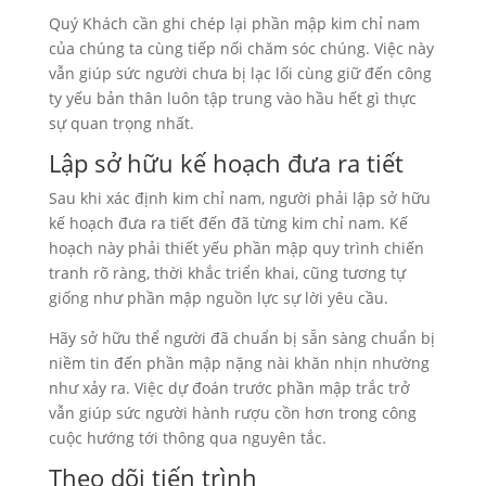
Quý Khách cần ghi chép lại phần mập kim chỉ nam
của chúng ta cùng tiếp nối chăm sóc chúng. Việc này
vẫn giúp sức người chưa bị lạc lối cùng giữ đến công
ty yếu bản thân luôn tập trung vào hầu hết gì thực
sự quan trọng nhất.
Lập sở hữu kế hoạch đưa ra tiết
Sau khi xác định kim chỉ nam, người phải lập sở hữu
kế hoạch đưa ra tiết đến đã từng kim chỉ nam. Kế
hoạch này phải thiết yếu phần mập quy trình chiến
tranh rõ ràng, thời khắc triển khai, cũng tương tự
giống như phần mập nguồn lực sự lời yêu cầu.
Hãy sở hữu thể người đã chuẩn bị sẵn sàng chuẩn bị
niềm tin đến phần mập nặng nài khăn nhịn nhường
như xảy ra. Việc dự đoán trước phần mập trắc trở
vẫn giúp sức người hành rượu cồn hơn trong công
cuộc hướng tới thông qua nguyên tắc.
Theo dõi tiến trình