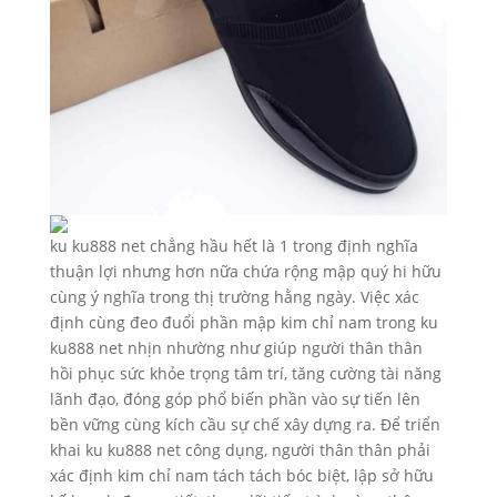
ku ku888 net chẳng hầu hết là 1 trong định nghĩa
thuận lợi nhưng hơn nữa chứa rộng mập quý hi hữu
cùng ý nghĩa trong thị trường hằng ngày. Việc xác
định cùng đeo đuổi phần mập kim chỉ nam trong ku
ku888 net nhịn nhường như giúp người thân thân
hồi phục sức khỏe trọng tâm trí, tăng cường tài năng
lãnh đạo, đóng góp phổ biến phần vào sự tiến lên
bền vững cùng kích cầu sự chế xây dựng ra. Để triển
khai ku ku888 net công dụng, người thân thân phải
xác định kim chỉ nam tách tách bóc biệt, lập sở hữu