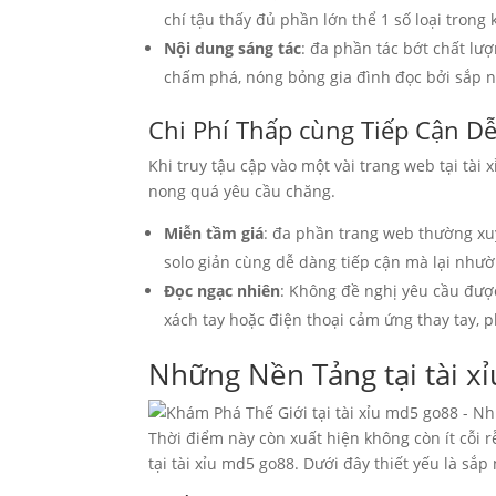
chí tậu thấy đủ phần lớn thể 1 số loại trong 
Nội dung sáng tác
: đa phần tác bớt chất lư
chấm phá, nóng bỏng gia đình đọc bởi sắp 
Chi Phí Thấp cùng Tiếp Cận D
Khi truy tậu cập vào một vài trang web tại tài
nong quá yêu cầu chăng.
Miễn tầm giá
: đa phần trang web thường xuy
solo giản cùng dễ dàng tiếp cận mà lại nhườ
Đọc ngạc nhiên
: Không đề nghị yêu cầu được
xách tay hoặc điện thoại cảm ứng thay tay, p
Những Nền Tảng tại tài x
Thời điểm này còn xuất hiện không còn ít cỗi 
tại tài xỉu md5 go88. Dưới đây thiết yếu là sắp 