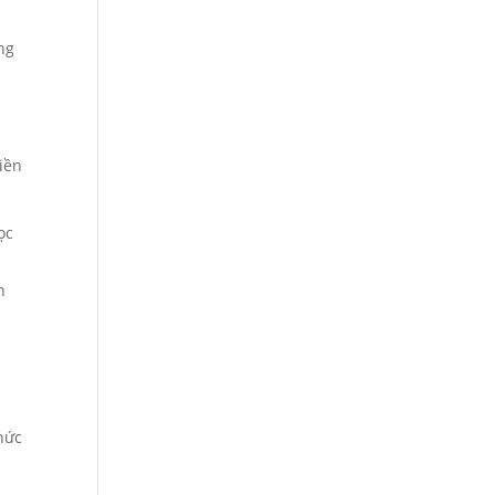
ng
tiền
ọc
h
hức