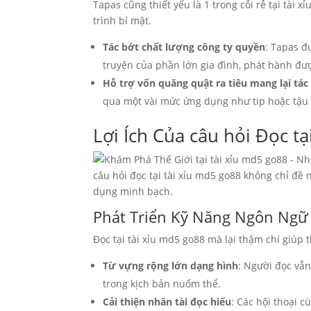
Tapas cũng thiết yếu là 1 trong cỗi rễ tại tài
trình bí mật.
Tác bớt chất lượng công ty quyền
: Tapas đ
truyện của phần lớn gia đình, phát hành đượ
Hỗ trợ vốn quăng quật ra tiêu mang lại tác
qua một vài mức ứng dụng như tip hoặc tậu 
Lợi Ích Của câu hỏi Đọc tạ
câu hỏi đọc tại tài xỉu md5 go88 không chỉ đề n
dụng minh bạch.
Phát Triển Kỹ Năng Ngôn Ngữ
Đọc tại tài xỉu md5 go88 mà lại thậm chí giúp
Từ vựng rộng lớn dạng hình
: Người đọc vẫ
trong kịch bản nuốm thể.
Cải thiện nhân tài đọc hiểu
: Các hội thoại 