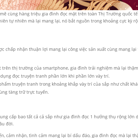
 mẽ cùng hàng triệu gia đình đọc mặt trên toàn Thị Trường quốc tế
iên tự nhiên mà lại mang lại, nó bắt nguồn trong khoảng cực kỳ r
ợc chấp nhận thuận lợi mang lại công việc sản xuất cùng mang lại 
t trên thị trường của smartphone, gia đình trải nghiệm mà lại thậm
 dụng đọc truyện tranh phần lớn khi phần lớn vày trí.
phẩm truyện tranh trong khoảng khắp vày trí của sắp như chất khá
ng tàng trữ trực tuyến.
cung cấp bao tất cả cả sắp như gia đình đọc 1 hưởng thụ rộng lớn 
âu đời.
hiến, cảm nhận, tình cảm mang lại bí dấu đáo, gia đình đọc mà lại t