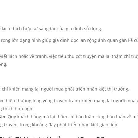
ể kích thích hợp sự sáng tác của gia đình sử dụng.
 rộng lớn dạng hình giúp gia đình đọc lan rộng ánh quan gần kề c
ết lách hoặc vẽ tranh, việc tiêu thụ cốt truyện mà lại thậm chí tr
êng.
 chí khiến mang lại người mua phát triển nhân kiệt thị trường.
óm hiệp thương lòng vòng truyện tranh khiến mang lại người mua 
g thích hợp nghi.
uận
: Quý khách hàng mà lại thậm chí bàn luận cùng bàn luận về m
g truyện, trong khoảng đấy phát triển nhân kiệt giao tiếp.