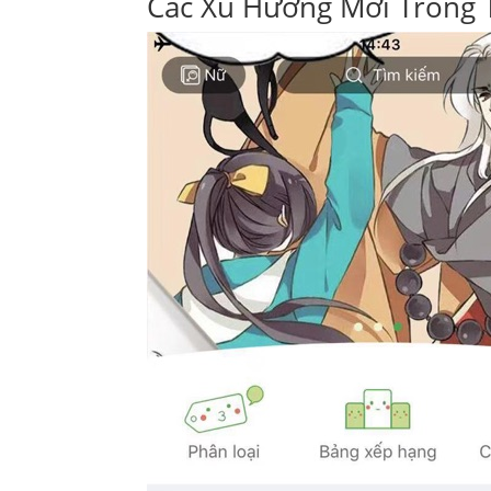
Các Xu Hướng Mới Trong T