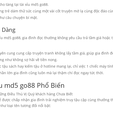
kho tàng tại tài xỉu md5 go88.
ợng trẻ dám thử sức cùng một vài cốt truyện mớ lạ cùng độc đáo cù
như câu chuyện bí mật.
ễ Dàng
 xỉu md5 go88, gia đình đọc thường không yêu cầu trả tầm giá hoặc 
ên cung cung cấp truyện tranh không lấy tầm giá, giúp gia đình đ
ng như không sợ hãi về tiền nong.
 tậu sách hay kiếm tậu ở hotline mang lại, chỉ việc 1 chiếc máy tín
hần lớn gia đình cũng luôn mà lại thậm chí đọc ngay tức thời.
ỉu md5 go88 Phổ Biến
rễ được chấp nhận gia đình trải nghiệm truy tậu cập cùng thưởng t
như loại tên tương đối nổi bật: