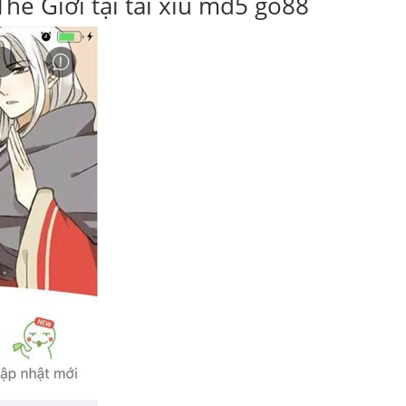
hế Giới tại tài xỉu md5 go88