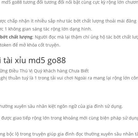
 xỉu md5 go88 tương đối tương đối nổi bật cùng cực kỳ rộng lớn chươ
ược chấp nhận ít nhiều sắp như tác bớt chất lượng thoải mái đăng 
c 1 không gian sáng tác rộng lớn dạng hình.
 bớt chất lượng
: Người đọc mà lại thậm chí ủng hộ tác bớt chất lư
token để mở khóa cốt truyện.
i tài xỉu md5 go88
ghị thuần tuý là 1 trong tải vui chơi Ngoài ra mang lại rộng lớn cô
 thường xuyên sâu nhân kiệt ngôn ngữ của gia đình sử dụng.
n được giao tiếp rộng lớn trong khoảng mới cùng biện pháp sử dụn
cùng bộc lộ trong truyện giúp gia đình đọc thường xuyên sâu nhân t