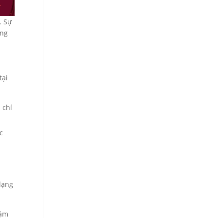
. Sự
ộng
tại
 chí
c
dạng
hậm