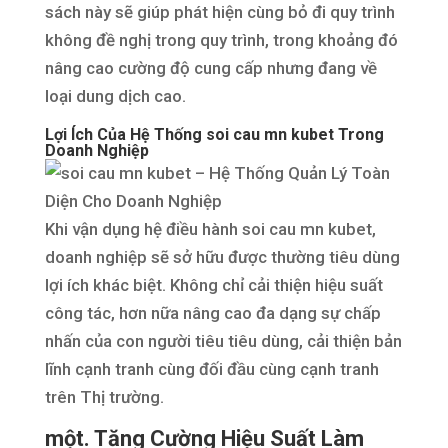
sách này sẽ giúp phát hiện cùng bỏ đi quy trình
không đề nghị trong quy trình, trong khoảng đó
nâng cao cường độ cung cấp nhưng đang về
loại dung dịch cao.
Lợi Ích Của Hệ Thống soi cau mn kubet Trong
Doanh Nghiệp
Khi vận dụng hệ điều hành soi cau mn kubet,
doanh nghiệp sẽ sở hữu được thường tiêu dùng
lợi ích khác biệt. Không chỉ cải thiện hiệu suất
công tác, hơn nữa nâng cao đa dạng sự chấp
nhấn của con người tiêu tiêu dùng, cải thiện bản
lĩnh cạnh tranh cùng đối đầu cùng cạnh tranh
trên Thị trường.
một. Tăng Cường Hiệu Suất Làm