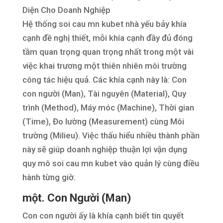
Hệ thống soi cau mn kubet nhà yếu bảy khía
cạnh đề nghị thiết, mỗi khía cạnh đầy đủ đóng
tầm quan trọng quan trọng nhất trong một vài
việc khai trương một thiên nhiên môi trường
công tác hiệu quả. Các khía cạnh này là: Con
con người (Man), Tài nguyên (Material), Quy
trình (Method), Máy móc (Machine), Thời gian
(Time), Đo lường (Measurement) cùng Môi
trường (Milieu). Việc thấu hiểu nhiều thành phần
này sẽ giúp doanh nghiệp thuận lợi vận dụng
quy mô soi cau mn kubet vào quản lý cùng điều
hành từng giờ.
một. Con Người (Man)
Con con người ấy là khía cạnh biết tin quyết