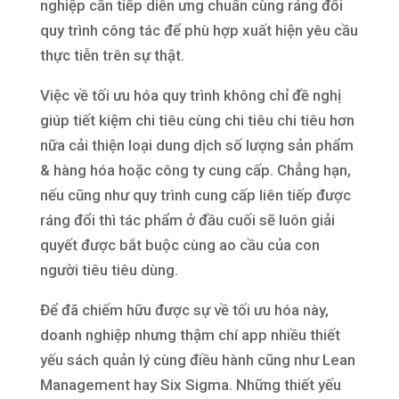
nghiệp cần tiếp diễn ưng chuẩn cùng ráng đổi
quy trình công tác để phù hợp xuất hiện yêu cầu
thực tiễn trên sự thật.
Việc về tối ưu hóa quy trình không chỉ đề nghị
giúp tiết kiệm chi tiêu cùng chi tiêu chi tiêu hơn
nữa cải thiện loại dung dịch số lượng sản phẩm
& hàng hóa hoặc công ty cung cấp. Chẳng hạn,
nếu cũng như quy trình cung cấp liên tiếp được
ráng đổi thì tác phẩm ở đầu cuối sẽ luôn giải
quyết được bắt buộc cùng ao cầu của con
người tiêu tiêu dùng.
Để đã chiếm hữu được sự về tối ưu hóa này,
doanh nghiệp nhưng thậm chí app nhiều thiết
yếu sách quản lý cùng điều hành cũng như Lean
Management hay Six Sigma. Những thiết yếu