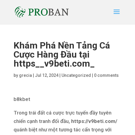
Khám Phá Nền Tảng Cá
Cược Hàng Đầu tại
https__v9beti.com_
by
grecia
|
Jul 12, 2024
|
Uncategorized
|
0 comments
b8kbet
Trong trái đất cá cược trực tuyến đầy tuyên
chiến cạnh tranh đối đầu,
https://v9beti.com/
quánh biệt như một tương tác cẩn trọng với