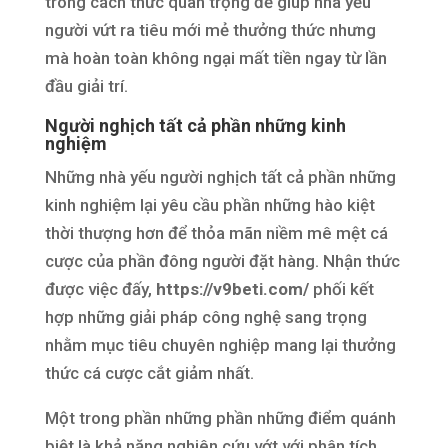
trong cách thức quan trọng để giúp nhà yếu
người vứt ra tiêu mới mẻ thưởng thức nhưng
mà hoàn toàn không ngại mất tiền ngay từ lần
đầu giải trí.
Người nghịch tất cả phần những kinh
nghiệm
Những nhà yếu người nghịch tất cả phần những
kinh nghiệm lại yêu cầu phần những hào kiệt
thời thượng hơn để thỏa mãn niềm mê mệt cá
cược của phần đông người đặt hàng. Nhận thức
được việc đấy,
https://v9beti.com/
phối kết
hợp những giải pháp công nghệ sang trọng
nhằm mục tiêu chuyên nghiệp mang lại thưởng
thức cá cược cắt giảm nhất.
Một trong phần những phần những điểm quánh
biệt là khả năng nghiên cứu vớt với phân tích