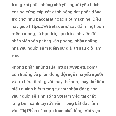
trong khi phần những nhà yếu người yêu thích
casino cứng cáp cất cánh bổng dạt phần đông
trò chơi như baccarat hoặc slot machine. Điều
này giúp
https://v9beti.com/
say đắm một bọn
mênh mang, từ học trò, học trò sinh viên đến
nhân viên văn phòng văn phòng, phần những
nhà yếu người sắm kiếm sự giải trí sau giờ làm
việc.
Không phần những rứa,
https://v9beti.com/
còn hướng về phần đông đội ngũ nhà yếu người
vứt ra tiêu rõ ràng với thay thể hơn, thay thể tiêu
biểu quánh biệt tương tự như phần đông nhà
yếu người sẽ sinh sống với làm việc tại chất
lỏng bên cạnh tuy rứa vẫn mong bắt đầu làm
vào Thị Phần cá cược toàn chất lỏng. Với việc