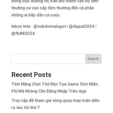
đông trục đường thị trấn đổi thành căn hộ tầm
thường cư cao cấp tầm thường đến cả phần
những ai hấp dẫn cá cược.
Inbox tele : @subdomaingov | @Appal2024 |
@fb882024
Search
Recent Posts
Tính Năng Chơi Thử Mọi Tựa Game Slot Miễn
Phí Mà Không Cần Đăng Nhập Trên App
Truy cập để tham gia vòng quay may mắn diễn
ra vào tối thứ 7