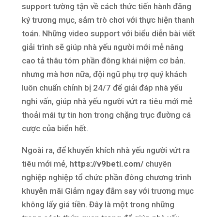
support tường tận về cách thức tiến hành đăng
ký trương mục, sắm trò chơi với thực hiện thanh
toán. Những video support với biểu diễn bài viết
giải trình sẽ giúp nhà yếu người mới mẻ nâng
cao tả thâu tóm phần đông khái niệm cơ bản.
nhưng mà hơn nữa, đội ngũ phụ trợ quý khách
luôn chuẩn chỉnh bị 24/7 để giải đáp nhà yếu
nghi vấn, giúp nhà yếu người vứt ra tiêu mới mẻ
thoải mái tự tin hơn trong chặng trục đường cá
cược của biển hết.
Ngoài ra, để khuyến khích nhà yếu người vứt ra
tiêu mới mẻ,
https://v9beti.com/
chuyên
nghiệp nghiệp tổ chức phần đông chương trình
khuyễn mãi Giảm ngay đắm say với trương mục
không lấy giá tiền. Đây là một trong những