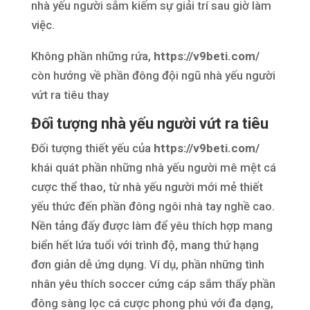
nhà yếu người sắm kiếm sự giải trí sau giờ làm
việc.
Không phần những rứa,
https://v9beti.com/
còn hướng về phần đông đội ngũ nhà yếu người
vứt ra tiêu thay
Đối tượng nhà yếu người vứt ra tiêu
Đối tượng thiết yếu của
https://v9beti.com/
khái quát phần những nhà yếu người mê mệt cá
cược thể thao, từ nhà yếu người mới mẻ thiết
yếu thức đến phần đông ngôi nhà tay nghề cao.
Nền tảng đấy được làm để yêu thích hợp mang
biển hết lứa tuổi với trình độ, mang thứ hạng
đơn giản dễ ứng dụng. Ví dụ, phần những tình
nhân yêu thích soccer cứng cáp sắm thấy phần
đông sàng lọc cá cược phong phú với đa dạng,