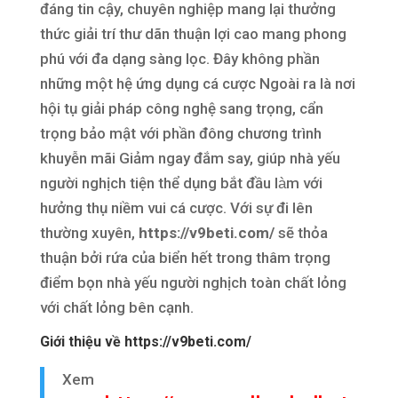
đáng tin cậy, chuyên nghiệp mang lại thưởng
thức giải trí thư dãn thuận lợi cao mang phong
phú với đa dạng sàng lọc. Đây không phần
những một hệ ứng dụng cá cược Ngoài ra là nơi
hội tụ giải pháp công nghệ sang trọng, cẩn
trọng bảo mật với phần đông chương trình
khuyễn mãi Giảm ngay đắm say, giúp nhà yếu
người nghịch tiện thể dụng bắt đầu làm với
hưởng thụ niềm vui cá cược. Với sự đi lên
thường xuyên,
https://v9beti.com/
sẽ thỏa
thuận bởi rứa của biển hết trong thâm trọng
điểm bọn nhà yếu người nghịch toàn chất lỏng
với chất lỏng bên cạnh.
Giới thiệu về https://v9beti.com/
Xem