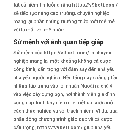
tất cả niềm tin tưởng rằng
https://v9beti.com/
sẽ tiếp tục nâng cao trưởng, chuyên nghiệp
mang lại phần những thưởng thức mới mẻ mẻ
với lạ mắt với mê hoặc.
Sứ mệnh với ánh quan tiếp giáp
Sứ mệnh của
https://v9beti.com/
là chuyên
nghiệp mang lại một khoảng không cá cược
công bình, cẩn trọng với đắm say đến nhà yếu
nhà yếu người nghịch. Nền tảng này chẳng phần
những tập trung vào lợi nhuận Ngoài ra chú ý
vào việc xây dựng bọn, nơi thành viên gia đình
cứng cáp trình bày niềm mê mệt cá cược một
cách thức nghiệp vụ với trách nhiệm. Ví dụ, qua
phần đông chương trình giáo dục về cá cược
cẩn trọng,
https://v9beti.com/
giúp nhà yếu