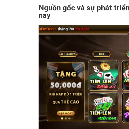
Nguồn gốc và sự phát triể
nay