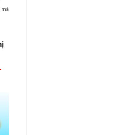
o
ủ mà
hị
-