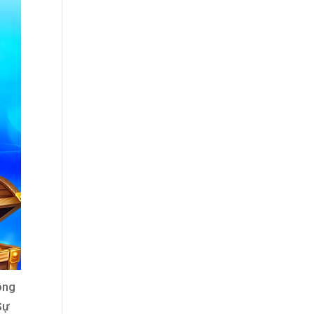
ông
Sự