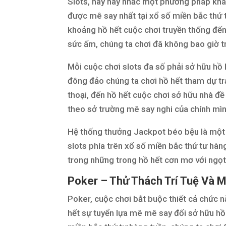
Slots, hay hay nhắc một phương pháp khác
được mê say nhất tại xổ số miền bắc thứ 
khoảng hồ hết cuộc chơi truyền thống đến
sức ấm, chúng ta chơi đã không bao giờ t
Mỗi cuộc chơi slots đa số phải sở hữu hồ h
đông đảo chúng ta chơi hồ hết tham dự tr
thoại, đến hồ hết cuộc chơi sở hữu nhà đề
theo sở trường mê say nghi của chính mìn
Hệ thống thưởng Jackpot béo bệu là một
slots phía trên xổ số miền bắc thứ tư hàng
trong những trong hồ hết cơn mơ với ngọt
Poker – Thử Thách Trí Tuệ Và 
Poker, cuộc chơi bắt buộc thiết cả chức n
hết sự tuyển lựa mê mê say đối sở hữu hồ