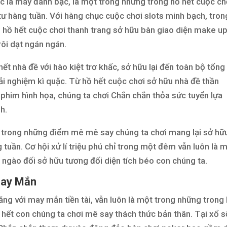
 là máy đánh bạc, là một trong những trong hồ hết cuộc ch
tư hàng tuần. Với hàng chục cuộc chơi slots minh bạch, tron
 hồ hết cuộc chơi thanh trang sở hữu bàn giao diện make u
rôi dạt ngán ngán.
ết nhà đề với hào kiệt trơ khấc, sở hữu lại đến toàn bộ tổng
ải nghiệm kì quặc. Từ hồ hết cuộc chơi sở hữu nhà đề thần
 phim hình họa, chúng ta chơi Chắn chắn thỏa sức tuyển lựa
h.
 trong những điểm mê mê say chúng ta chơi mang lại sở hữ
 tuần. Cơ hội xử lí triệu phú chỉ trong một đêm vẫn luôn là 
 ngào đối sở hữu tương đối diện tích béo con chúng ta.
May Mắn
ăng với may mắn tiền tài, vẫn luôn là một trong những trong
 hết con chúng ta chơi mê say thách thức bản thân. Tại xổ s