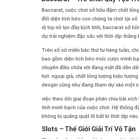
Baccarat, cuộc chơi sở hữu đậm chất lỏng 
đối diện tích béo con chúng ta chơi tại xổ 
dị tuy nỗ lực đầy kịch tính, baccarat sở h
dự trải nghiệm đặc sắc với thời dịp thắng
Trên xổ số miền bắc thứ tư hàng tuần, c
bao gồm diện tích béo mức cược minh bạc
chuyên điều chữa với đang mắt đã dẫn dắt
hút. ngoại giả, chất lỏng lượng biệu tượn
desgin cũng như đang tham dự vào một sò
việc theo dõi giai đoạn phân chia bài xích 
tính minh bạch của cuộc chơi. Hệ thống đặ
không bị quăng quật lỡ bất kì thời dịp nào
Slots – Thế Giới Giải Trí Vô Tận