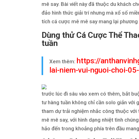
mê say. Bài viết này đã thuộc du khách c
đảo hình thức giải trí nhưng mà xổ số miề
tích cá cược mê mê say mang lại phương p
Dùng thử Cá Cược Thể Thao
tuần
https://anthanvin
Xem thêm:
lai-niem-vui-nguoi-choi-0
trước lúc đi sâu vào xem có thêm, bắt buộ
tư hàng tuần không chỉ cần solo giản với 
tham dự trải nghiệm nhắc công thuộc với
mê mê say, với hình dạng nhiệt tình chún
hảo đến trong khoảng phía trên đầu mang 