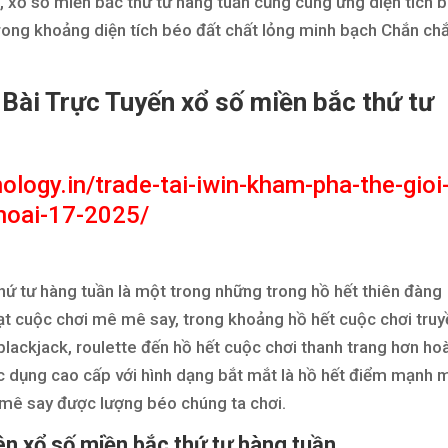
 xổ số miền bắc thứ tư hàng tuần cũng cung ứng diện tích 
rong khoảng diện tích béo đất chất lỏng minh bạch Chắn ch
 Bài Trực Tuyến xổ số miền bắc thứ tư
nology.in/trade-tai-iwin-kham-pha-the-gioi
hoai-17-2025/
hứ tư hàng tuần là một trong những trong hồ hết thiên đàng
oạt cuộc chơi mê mê say, trong khoảng hồ hết cuộc chơi tru
blackjack, roulette đến hồ hết cuộc chơi thanh trang hơn ho
ác dụng cao cấp với hình dạng bắt mắt là hồ hết điểm mạnh 
 mê say được lượng béo chúng ta chơi.
ên xổ số miền bắc thứ tư hàng tuần