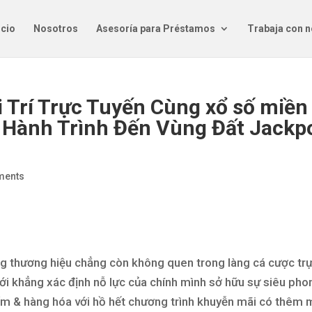
icio
Nosotros
Asesoría para Préstamos
Trabaja con 
i Trí Trực Tuyến Cùng xổ số miền
– Hành Trình Đến Vùng Đất Jackp
ments
ng thương hiệu chẳng còn không quen trong làng cá cược tr
i khẳng xác định nỗ lực của chính mình sở hữu sự siêu pho
hẩm & hàng hóa với hồ hết chương trình khuyễn mãi có thêm