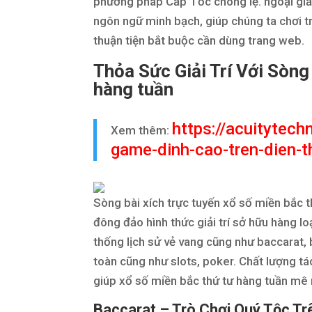
phương pháp Cấp Tốc chóng lẹ. ngoại giả,
ngôn ngữ minh bạch, giúp chúng ta chơi t
thuận tiện bắt buộc cần dùng trang web.
Thỏa Sức Giải Trí Với Sòng
hàng tuần
https://acuitytech
Xem thêm:
game-dinh-cao-tren-dien-t
Sòng bài xích trực tuyến xổ số miền bắc t
đông đảo hình thức giải trí sở hữu hàng l
thống lịch sử vẻ vang cũng như baccarat, 
toàn cũng như slots, poker. Chất lượng t
giúp xổ số miền bắc thứ tư hàng tuần mê
Baccarat – Trò Chơi Quý Tộc Tr