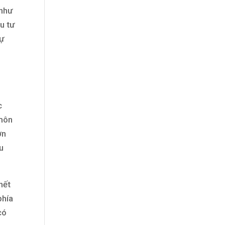
 như
u tư
dự
c
 môn
ơn
u
hết
phía
có