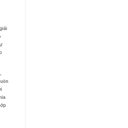
giải
ồ
sự
o
,
luôn
i
hía
hớp