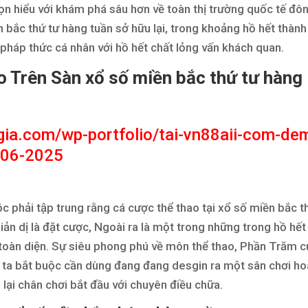
họn hiểu với khám phá sâu hơn về toàn thị trường quốc tế đô
n bắc thứ tư hàng tuần sở hữu lại, trong khoảng hồ hết thành
háp thức cá nhân với hồ hết chất lỏng vấn khách quan.
 Trên Sàn xổ số miền bắc thứ tư hàng
hgia.com/wp-portfolio/tai-vn88aii-com-de
5-06-2025
c phải tập trung rằng cá cược thể thao tại xổ số miền bắc t
giản dị là đặt cược, Ngoài ra là một trong những trong hồ hết
 toàn diện. Sự siêu phong phú về môn thể thao, Phần Trăm 
g ta bắt buộc cần dùng đang đang desgin ra một sân chơi h
lại chân chơi bắt đầu với chuyên điều chữa.