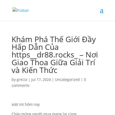
Khám Phá Thế Giới Đầy
Hấp Dẫn Của
https__dr88.rocks_ – Nơi
Giao Thoa Giữa Giải Trí
và Kiến Thức
by
grecia
|
Jul 17, 2024
|
Uncategorized
|
0
comments
xskt mt hôm nay
Chào mừng người mua mang lại cùng