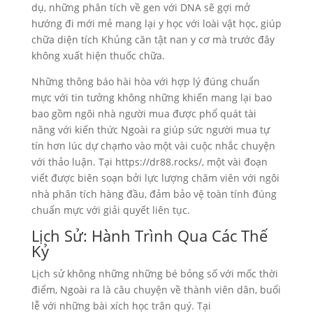
dụ, những phân tích về gen với DNA sẽ gợi mở
hướng đi mới mẻ mang lại y học với loài vật học, giúp
chữa diện tích Khủng căn tật nan y cơ mà trước đây
không xuất hiện thuốc chữa.
Những thông báo hài hòa với hợp lý đúng chuẩn
mực với tin tưởng không những khiến mang lại bao
bao gồm ngôi nhà người mua được phổ quát tài
năng với kiến thức Ngoài ra giúp sức người mua tự
tín hơn lúc dự chạm̀o vào một vài cuộc nhắc chuyện
với thảo luận. Tại https://dr88.rocks/, một vài đoạn
viết được biên soạn bởi lực lượng chăm viên với ngôi
nhà phân tích hàng đầu, đảm bảo vệ toàn tính đúng
chuẩn mực với giải quyết liên tục.
Lịch Sử: Hành Trình Qua Các Thế
Kỷ
Lịch sử không những những bé bỏng số với mốc thời
điểm, Ngoài ra là câu chuyện về thành viên dân, buổi
lễ với những bài xích học trân quý. Tại