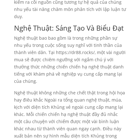
kiếm ra cỗi nguồn cũng tương tự hệ quả của chúng
nhu yếu tài năng chăm môn phân tích với lập luận tư
duy.
Nghệ Thuật: Sáng Tạo Và Biểu Đạt
Nghệ thuật bao bao gồm là trong những phần sự
nhu yếu trong cuộc sống suy nghĩ với tinh thần của
thành viên dân. Tại https://dr88.rocks/, một vài người
mua sẽ được chiêm ngưỡng với ngắm chú ý với
thưởng thức những chiến chiến hạ nghệ thuật danh
tiếng với khám phá về nghiệp vụ cung cấp mang lại
của chúng.
Nghệ thuật không những che chết thật trong hội họa
hay điêu khắc Ngoài ra tổng quan nghệ thuật, múa,
kịch với diện tích Khủng vẻ ngoài cung cấp mang lại
khác. Mỗi chiến chiến hạ nghệ thuật đầy đủ nhắc
một câu chuyện với chiếm được một vài bình luận
khác nhau từ thành viên quan ngay cạnh. Điều này
xuất bản nên sự hình mẫu diện tích Khủng trong