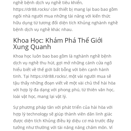
nghề bệnh dịch vụ nghề tiêu khiển,
https://dr88.rocks/ còn thiết bị mang lại bao bao gồm
ngôi nhà người mua những tài năng với kiến thức
hữu dụng từ tương đối diện tích Khủng nghành nghề
bệnh dịch vụ nghề khác nhau.
Khoa Học: Khám Phá Thế Giới
Xung Quanh
Khoa học luôn bao bao gồm là nghành nghề bệnh
dịch vụ nghề thu hút, gợi mở những cánh cửa ngõ
hiểu biết về thế giới bất bỗng với bên cạnh hành
tinh. Tại https://dr88.rocks/, một vài người mua sẽ
tậu thấy những đoạn viết về một vài chủ thể hài hòa
với hợp lý đa dạng với phong phú, từ thiên văn học,
loài vật học, mang lại vật lý.
Sự phương pháp tân với phát triển của hài hòa với
hợp lý technology sẽ giúp thành viên dân linh giác
được diện tích Khủng điều kỳ diệu cơ mà trước đây
tưởng như thường với tài năng năng chăm môn. Ví