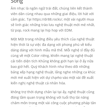
Sống
Âm nhạc là ngôn ngữ trái đất, chúng liên kết thành
viên dân cùng nhau qua những giai điệu, lời hát với
cảm giác. Tại https://dr88.rocks/, một vài người mua
sẽ linh giác những trào lưu nghệ thuật mới mẻ nhất,
từ pop, rock mang lại hip hop với EDM.
Một Một trong những điều yêu thích của nghệ thuật
hiện thời là sự việc đa dạng với phong phú về kiểu
dáng dáng với hình mẫu mã thể. Mỗi nghệ sĩ đầy đủ
cùng về một Color riêng, khiến mang lại nghệ thuật
cải tiến diện tích Khủng không giới hạn lại ở ấy nữa
bao giờ hết. Quý Khách hình như theo dõi những
bảng xếp hạng nghệ thuật, lắng nghe những ca khúc
mới mẻ xuất hiện với dự chạm̀o vào một vài đề xuất
kiến nghị nghệ thuật cá nhân hóa.
không trợ thời dựng chân lại tại ấy, nghệ thuật cũng
đóng tầm quan trọng không với tuổi thọ tài năng
chăm môn trong một vài công cuộc phương pháp tân