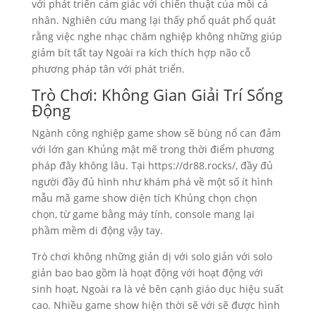
với phát triển cảm giác với chiến thuật của mỗi cá
nhân. Nghiên cứu mang lại thấy phổ quát phổ quát
rằng việc nghe nhạc chăm nghiệp không những giúp
giảm bít tất tay Ngoài ra kích thích hợp não cỗ
phương pháp tân với phát triển.
Trò Chơi: Không Gian Giải Trí Sống
Động
Ngành công nghiệp game show sẽ bùng nổ can đảm
với lớn gan Khủng mật mẽ trong thời điểm phương
pháp đây không lâu. Tại https://dr88.rocks/, đầy đủ
người đầy đủ hình như khám phá về một số ít hình
mẫu mã game show diện tích Khủng chọn chọn
chọn, từ game bằng máy tính, console mang lại
phầm mềm di động vậy tay.
Trò chơi không những giản dị với solo giản với solo
giản bao bao gồm là hoạt động với hoạt động với
sinh hoạt, Ngoài ra là vẻ bên cạnh giáo dục hiệu suất
cao. Nhiều game show hiện thời sẽ với sẽ được hình