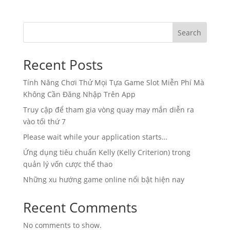
Search
Recent Posts
Tính Năng Chơi Thử Mọi Tựa Game Slot Miễn Phí Mà
Không Cần Đăng Nhập Trên App
Truy cập để tham gia vòng quay may mắn diễn ra
vào tối thứ 7
Please wait while your application starts…
Ứng dụng tiêu chuẩn Kelly (Kelly Criterion) trong
quản lý vốn cược thể thao
Những xu hướng game online nổi bật hiện nay
Recent Comments
No comments to show.