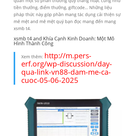
quan một số phần thưởng quý thảng hoặc cũng như
tiền thưởng, điểm thưởng, giftcode… Những liệu
pháp thức này góp phần mang tác dụng cải thiện sự
mê mệt and mê mệt quý bạn đọc mang đến mang
xsmb t4.
xsmb t4 and Khía Cạnh Kinh Doanh: Một Mô
Hình Thành Công
http://m.pers-
Xem thêm:
erf.org/wp-discussion/day-
qua-link-vn88-dam-me-ca-
cuoc-05-06-2025