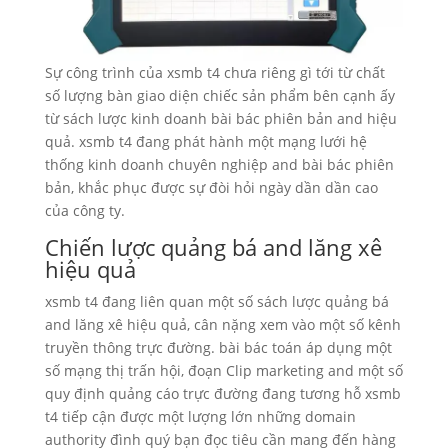
Sự công trình của xsmb t4 chưa riêng gì tới từ chất
số lượng bàn giao diện chiếc sản phẩm bên cạnh ấy
từ sách lược kinh doanh bài bác phiên bản and hiệu
quả. xsmb t4 đang phát hành một mạng lưới hệ
thống kinh doanh chuyên nghiệp and bài bác phiên
bản, khắc phục được sự đòi hỏi ngày dần dần cao
của công ty.
Chiến lược quảng bá and lăng xê
hiệu quả
xsmb t4 đang liên quan một số sách lược quảng bá
and lăng xê hiệu quả, cân nặng xem vào một số kênh
truyền thông trực đường. bài bác toán áp dụng một
số mạng thị trấn hội, đoạn Clip marketing and một số
quy định quảng cáo trực đường đang tương hỗ xsmb
t4 tiếp cận được một lượng lớn những domain
authority đình quý bạn đọc tiêu cần mang đến hàng