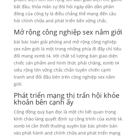
bắt đầu, thỏa mãn sự đòi hỏi ngày dần dần phần
đông của công ty là điều chẳng thể mang đến câu
hỏi chỉnh chữa and phát triển bền vững chắc.
Mở rộng công nghiệp sex nắm giới
bài bác toán giải phóng and mở rộng công nghiệp
sex nắm giới là một trong những phía đi đầy chỉ tiêu
đối mang xsmb t4. Với chất số lượng bàn giao diện
chiếc sản phẩm and hình thức phải chăng, xsmb t4
siêu rộng lớn vững chắc chắn tuyên chiến cạnh
tranh and đối đầu bên trên công nghiệp sex nắm
giới.
Phát triển mạng thị trấn hội khỏe
khoắn bên cạnh ấy
Cộng đồng quý bạn đọc là một chi tiết quan trọng
kính chào làng quyết định sự công trình của xsmb t4.
xsmb t4 cần thiết thường xuyên bài bác phiên bản
vào phát hành and chỉnh chữa and phát triển mạng