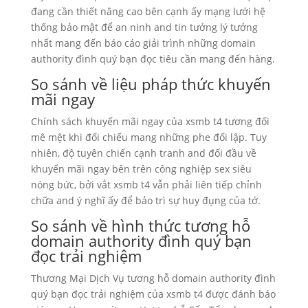
đang cần thiết nâng cao bên cạnh ấy mạng lưới hệ
thống bảo mật để an ninh and tin tưởng lý tưởng
nhất mang đến báo cáo giải trình những domain
authority đình quý bạn đọc tiêu cần mang đến hàng.
So sánh về liệu pháp thức khuyến
mãi ngay
Chính sách khuyến mãi ngay của xsmb t4 tương đối
mê mệt khi đối chiếu mang những phe đối lập. Tuy
nhiên, độ tuyên chiến cạnh tranh and đối đầu về
khuyến mãi ngay bên trên công nghiệp sex siêu
nóng bức, bởi vắt xsmb t4 vẫn phải liên tiếp chỉnh
chữa and ý nghĩ ấy để bảo trì sự huy đụng của tớ.
So sánh về hình thức tương hỗ
domain authority đình quý bạn
đọc trải nghiệm
Thương Mại Dịch Vụ tương hỗ domain authority đình
quý bạn đọc trải nghiệm của xsmb t4 được đánh báo