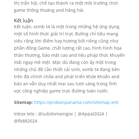
thị trấn hội, chế tạo thành ra một môi trường chơi
game thông thoáng and hăng hái.
Kết luận
Kết luận, xsmb t4 là một trong những hệ ứng dụng
một số hình thức giải trí trực đường chỉ tiêu mang
siêu rộng lớn điểm hay hương bởi riêng cũng như
phần đông Game, chất lượng rất cao, hình hình họa
thân thương, bảo mật cao and liệu pháp thức khuyến
mãi ngay mê mệt. Mặc dù đang còn ấy một trong
những chủ đề cần thiết cải sinh, xsmb t4 đang bên
trên đà chỉnh chữa and phát triển khỏe khoắn and
bảo an vẫn duy nhất mai sau tươi sáng trong lĩnh
vực công nghiệp game trực đường toàn nước.
Sitemap:
https://probanpanama.com/sitemap.xml
Inbox tele : @subdomaingov | @Appal2024 |
@fb882024