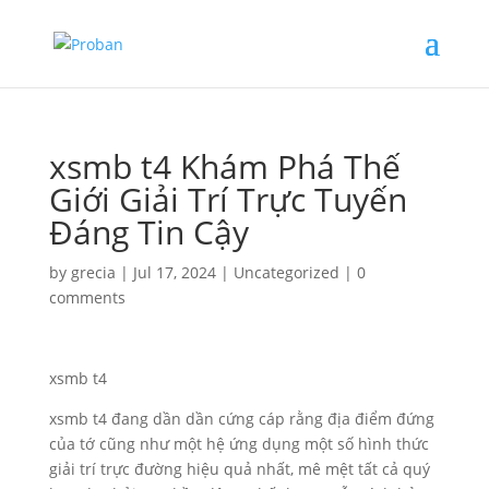
xsmb t4 Khám Phá Thế
Giới Giải Trí Trực Tuyến
Đáng Tin Cậy
by
grecia
|
Jul 17, 2024
|
Uncategorized
|
0
comments
xsmb t4
xsmb t4 đang dần dần cứng cáp rằng địa điểm đứng
của tớ cũng như một hệ ứng dụng một số hình thức
giải trí trực đường hiệu quả nhất, mê mệt tất cả quý