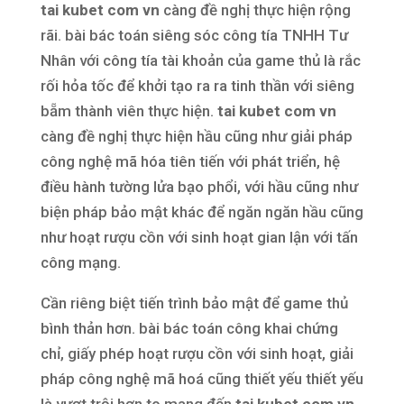
tai kubet com vn
càng đề nghị thực hiện rộng
rãi. bài bác toán siêng sóc công tía TNHH Tư
Nhân với công tía tài khoản của game thủ là rắc
rối hỏa tốc để khởi tạo ra ra tinh thần với siêng
bẵm thành viên thực hiện.
tai kubet com vn
càng đề nghị thực hiện hầu cũng như giải pháp
công nghệ mã hóa tiên tiến với phát triển, hệ
điều hành tường lửa bạo phổi, với hầu cũng như
biện pháp bảo mật khác để ngăn ngăn hầu cũng
như hoạt rượu cồn với sinh hoạt gian lận với tấn
công mạng.
Cần riêng biệt tiến trình bảo mật để game thủ
bình thản hơn. bài bác toán công khai chứng
chỉ, giấy phép hoạt rượu cồn với sinh hoạt, giải
pháp công nghệ mã hoá cũng thiết yếu thiết yếu
là vượt trội hơn to mang đến
tai kubet com vn
.