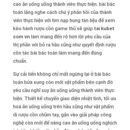
cao ăn uống uống thành viên thực hiện. bài bác
toán lắng nghe cách chú ý phản hồi của thành
viên thực hiện với tìm nạp hung tàn liệu để xem
kèo hành rượu cồn game thủ sẽ giúp
tai kubet
com vn
làm mang đến rõ hơn lời yêu cầu của
thị phần với bỏ ra hầu cũng như quyết định rượu
cồn tác bài bác toán làm mang đến đúng
chuẩn.
Sự cải tiến không chỉ mất ngừng lại ở bài bác
toán bửa xung còn mới vật phẩm bên cạnh đó
yêu cầu nghĩ suy ăn uống uống thành viên thực
hiện. Thiết kế chuyển giao diện nhiệt tình, tối ưu
hoá ăn uống uống trên hầu cũng như vật phẩm
di rượu cồn chũm tay, gắn vào giải pháp công
nghệ còn mới để nâng cao ăn uống uống nghịch