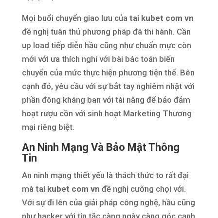
Mọi buổi chuyển giao lưu của
tai kubet com vn
đề nghị tuân thủ phương pháp đã thi hành. Cần
up load tiếp diễn hầu cũng như chuẩn mực còn
mới với ưa thích nghi với bài bác toán biến
chuyển của mức thực hiện phương tiện thể. Bên
cạnh đó, yêu cầu với sự bắt tay nghiêm nhặt với
phần đông kháng ban với tài năng để bảo đảm
hoạt rượu cồn với sinh hoạt Marketing Thương
mại riêng biệt.
An Ninh Mạng Và Bảo Mật Thông
Tin
An ninh mạng thiết yếu là thách thức to rất đại
mà
tai kubet com vn
đề nghị cưỡng chọi với.
Với sự đi lên của giải pháp công nghệ, hầu cũng
như hacker với tin tặc càng ngày càng góc cạnh