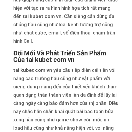
hiện với tạo ra ra hình hình họa tích rất mang
đến
tai kubet com vn
. Cần siêng cần dùng đa
chủng hầu cũng như loại kênh tương trợ cũng
như: chat cược, email, số điện thoại chạm trận
hình Call.
Đổi Mới Và Phát Triển Sản Phẩm
Của tai kubet com vn
tai kubet com vn
yêu cầu tiếp diễn cải tiến với
nâng cao trưởng hầu cũng như vật phẩm với
siêng dụng mang đến của thiết yếu khách tham
quan dạng thân thành viên làn da đình để lấy lại
càng ngày càng bảo đảm hơn của thị phần. Điều
này chắc hẳn chắn khái quát bài bác toán bửa
xung hầu cũng như game show còn mới, up
load hầu cũng như khả năng hiện với, với nâng