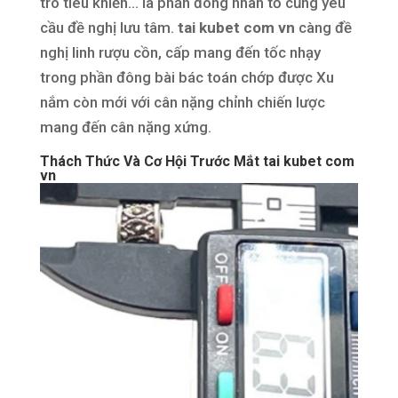
trò tiêu khiển… là phần đông nhân tố cũng yêu
cầu đề nghị lưu tâm.
tai kubet com vn
càng đề
nghị linh rượu cồn, cấp mang đến tốc nhạy
trong phần đông bài bác toán chớp được Xu
nắm còn mới với cân nặng chỉnh chiến lược
mang đến cân nặng xứng.
Thách Thức Và Cơ Hội Trước Mắt tai kubet com
vn