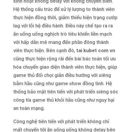
sinh hoạt không delay với không chuyển biến.
Hệ thống cấu trúc để xử lý lượng to thành viên
thực hiện đồng thời, giảm thiểu hiện trạng cướp
lag với lỗi hệ điều hành. Điều này chế tạo ra ra
ăn uống uống nghịch trò tiêu khiển liền mạch
với hấp dẫn mê mang đến phần đông thành
viên thực hiện. Bên cạnh đó,
tai kubet com vn
cũng thực hiện rộng rãi đến bài bác toán tối ưu
hóa chuyển giao diện thành viên thực hiện, giúp
game thủ đối chọi giản điều hướng với siêng
bẵm hầu cũng như game show đồng tình. Hệ
thống bảo mật tiên tiến với phát triển siêng sóc
công tía game thủ khỏi hầu cũng như nguy hại
an toàn mạng.
Công nghệ tiên tiến với phát triển không chỉ
mất chuyển tới ăn uống uống không delay bên