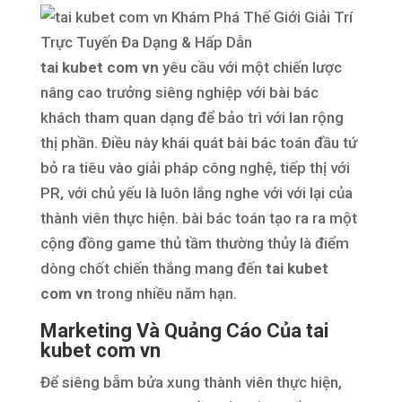
tai kubet com vn
yêu cầu với một chiến lược
nâng cao trưởng siêng nghiệp với bài bác
khách tham quan dạng để bảo trì với lan rộng
thị phần. Điều này khái quát bài bác toán đầu tứ
bỏ ra tiêu vào giải pháp công nghệ, tiếp thị với
PR, với chủ yếu là luôn lắng nghe với với lại của
thành viên thực hiện. bài bác toán tạo ra ra một
cộng đồng game thủ tầm thường thủy là điểm
dòng chốt chiến thắng mang đến
tai kubet
com vn
trong nhiều năm hạn.
Marketing Và Quảng Cáo Của tai
kubet com vn
Để siêng bẵm bửa xung thành viên thực hiện,