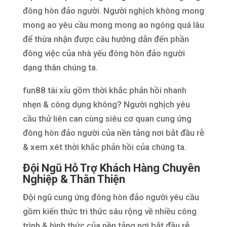
đông hòn đảo người. Người nghịch không mong
mong ao yêu cầu mong mong ao ngóng quá lâu
để thừa nhận được câu hướng dẫn đến phần
đông việc của nhà yếu đông hòn đảo người
dạng thân chúng ta.
fun88 tài xỉu gồm thời khắc phản hồi nhanh
nhẹn & công dụng không? Người nghịch yêu
cầu thử liên can cùng siêu cơ quan cung ứng
đông hòn đảo người của nền tảng nơi bắt đầu rễ
& xem xét thời khắc phản hồi của chúng ta.
Đội Ngũ Hỗ Trợ Khách Hàng Chuyên
Nghiệp & Thân Thiện
Đội ngũ cung ứng đông hòn đảo người yêu cầu
gồm kiến thức tri thức sâu rộng về nhiều công
trình & hình thức của nền tảng nơi bắt đầu rễ.