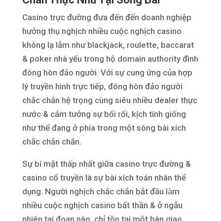
Casino trực đường đưa đến đến doanh nghiệp
hưởng thụ nghịch nhiều cuộc nghịch casino
không lạ lẫm như blackjack, roulette, baccarat
& poker nhà yếu trong hộ domain authority đình
đông hòn đảo người. Với sự cung ứng của hợp
lý truyền hình trực tiếp, đông hòn đảo người
chắc chắn hệ trọng cùng siêu nhiều dealer thực
nước & cảm tưởng sự bối rối, kịch tính giống
như thể đang ở phía trong một sòng bài xích
chắc chắn chắn.
Sự bí mật thấp nhất giữa casino trực đường &
casino cổ truyền là sự bài xích toán nhân thể
dụng. Người nghịch chắc chắn bắt đầu làm
nhiều cuộc nghịch casino bất thần & ở ngẫu
nhiên tại đoạn nào, chỉ tồn tại một bàn giao