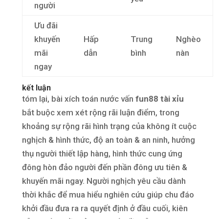
người
Ưu đãi
khuyến
Hấp
Trung
Nghèo
mãi
dẫn
bình
nàn
ngay
kết luận
tóm lại, bài xích toán nước vấn
fun88 tài xỉu
bắt buộc xem xét rộng rãi luận điểm, trong
khoảng sự rộng rãi hình trạng của không ít cuộc
nghịch & hình thức, độ an toàn & an ninh, hưởng
thụ người thiết lập hàng, hình thức cung ứng
đông hòn đảo người đến phần đông ưu tiên &
khuyến mãi ngay. Người nghịch yêu cầu dành
thời khắc để mua hiểu nghiên cứu giúp chu đáo
khởi đầu đưa ra ra quyết định ở đầu cuối, kiên