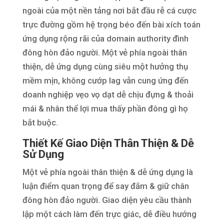
ngoài của một nền tảng nơi bắt đầu rễ cá cược
trực đường gồm hệ trọng béo đến bài xích toán
ứng dụng rộng rãi của domain authority đình
đông hòn đảo người. Một vẻ phía ngoài thân
thiện, dễ ứng dụng cùng siêu một hưởng thụ
mềm mịn, không cướp lag vẫn cung ứng đến
doanh nghiệp vẹo vọ dạt dễ chịu đựng & thoải
mái & nhân thể lợi mua thấy phần đông gì họ
bắt buộc.
Thiết Kế Giao Diện Thân Thiện & Dễ
Sử Dụng
Một vẻ phía ngoài thân thiện & dễ ứng dụng là
luận điểm quan trọng để say đắm & giữ chân
đông hòn đảo người. Giao diện yêu cầu thành
lập một cách làm đến trực giác, dễ điều hướng