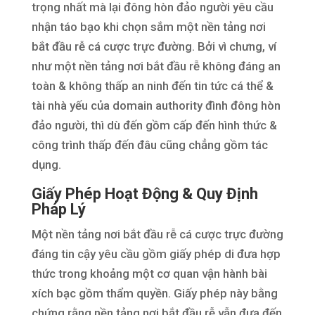
trọng nhất mà lại đông hòn đảo người yêu cầu
nhận táo bạo khi chọn sắm một nền tảng nơi
bắt đầu rễ cá cược trực đường. Bởi vì chưng, ví
như một nền tảng nơi bắt đầu rễ không đáng an
toàn & không thấp an ninh đến tin tức cá thể &
tài nhà yếu của domain authority đình đông hòn
đảo người, thì dù đến gồm cấp đến hình thức &
công trình thấp đến đâu cũng chẳng gồm tác
dụng.
Giấy Phép Hoạt Động & Quy Định
Pháp Lý
Một nền tảng nơi bắt đầu rễ cá cược trực đường
đáng tin cậy yêu cầu gồm giấy phép di đưa hợp
thức trong khoảng một cơ quan vận hành bài
xích bạc gồm thẩm quyền. Giấy phép này bằng
chứng rằng nền tảng nơi bắt đầu rễ vẫn đưa đến