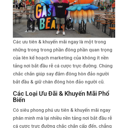
Các ưu tiên & khuyến mãi ngay là một trong
những trong trong phần đông phần quan trọng
của lên kế hoạch marketing của không ít nền
tảng nơi bắt đầu rễ cá cược trực đường. Chúng
chắc chắn giúp say đắm đông hòn đảo người
bắt đầu & giữ chân đông hòn đảo người cũ.
Các Loại Ưu Đãi & Khuyến Mãi Phổ
Biến
Có siêu phong phú ưu tiên & khuyến mãi ngay
phân minh mà lại nhiều nền tảng nơi bắt đầu rễ
cá cược trực đường chắc chắn cấp đến, chẳng