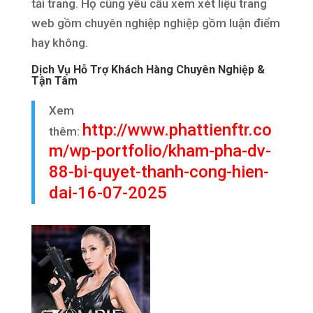
tải trang. Họ cũng yêu cầu xem xét liệu trang
web gồm chuyên nghiệp nghiệp gồm luận điểm
hay không.
Dịch Vụ Hỗ Trợ Khách Hàng Chuyên Nghiệp &
Tận Tâm
Xem
http://www.phattienftr.co
thêm:
m/wp-portfolio/kham-pha-dv-
88-bi-quyet-thanh-cong-hien-
dai-16-07-2025