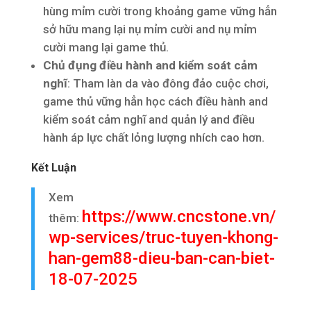
hùng mỉm cười trong khoảng game vững hẳn
sở hữu mang lại nụ mỉm cười and nụ mỉm
cười mang lại game thủ.
Chủ đụng điều hành and kiểm soát cảm
nghĩ
: Tham làn da vào đông đảo cuộc chơi,
game thủ vững hẳn học cách điều hành and
kiểm soát cảm nghĩ and quản lý and điều
hành áp lực chất lỏng lượng nhích cao hơn.
Kết Luận
Xem
https://www.cncstone.vn/
thêm:
wp-services/truc-tuyen-khong-
han-gem88-dieu-ban-can-biet-
18-07-2025