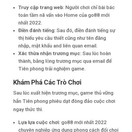
Truy cập trang web
: Người chơi chỉ bài bác
toán tầm nã vấn vào Home của go88 mới
nhất 2022.
Điền đánh tiếng
: Sau đó, điền đánh tiếng sự
thị hiếu yêu cầu thiết cũng như tên đăng
nhập, mật khẩu and liên quan email.
Xác thừa nhận trương mục
: Sau lúc hoàn
thành, bằng lòng trương mục qua email để
Tiên phong trải nghiệm game.
Khám Phá Các Trò Chơi
Sau lúc xuất hiện trương mục, game thủ vững
hẳn Tiên phong phiêu dạt đông đảo cuộc chơi
ngay thức thì.
Lựa lựa cuộc chơi
: go88 mới nhất 2022
chuyên nghiệp ứng dụng phong cách đối chọi