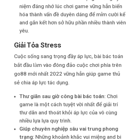
niệm đáng nhớ lúc chơi game vững hẳn biến
hóa thành vấn đề duyên dáng để mỉm cười kể
and gắn kết hơn sở hữu phần nhiều thành viên
yêu.
Giải Tỏa Stress
Cuộc sống sang trọng đầy áp lực, bài bác toán
bắt đầu làm vào đông đảo cuộc chơi phía trên
go88 mới nhất 2022 vững hẳn giúp game thủ
sẻ chia áp lực tác dụng.
Thư giãn sau giờ công bài bác toán
: Chơi
game là một cách tuyệt vời nhất để giải trí
thư dãn and thoát khỏi áp lực của vô cùng
nhiều lựa lựa quy trình.
Giúp chuyên nghiệp sâu vai trung phong
trạng
: Những khoảnh khắc vui miệng and bi