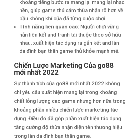
khoảng tiếng bước ra mang lại mang lại nhạc
nền, giúp game thủ cảm thừa nhận rõ hơn về
bầu không khí của đã từng cuộc chơi.
Tính năng liên quan cao
: Người chơi vững
hẳn liên kết and tranh tài thuộc theo sở hữu
nhau, xuất hiện tác dụng ra gắn kết and làn
da đình bạn thân game thủ khỏe mạnh mẽ.
Chiến Lược Marketing Của go88
mới nhất 2022
Sự thành tích của go88 mới nhất 2022 không
chỉ yêu cầu xuất hiện mang lại trong khoảng
chất lỏng lượng cao game nhưng hơn nữa trong
khoảng phần nhiều chiến lược marketing tác
dụng. Điều đó đã góp phần xuất hiện tác dụng
tăng cường độ thừa nhận diện tên thương hiệu
trong làn da đình bạn thân game.