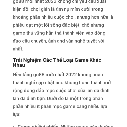
go88 mới nhất 2022 không chỉ yêu cầu xuất
hiện đối chọi giản là tìm nụ mỉm cười trong
khoảng phần nhiều cuộc chơi, nhưng hơn nữa là
phiêu dạt một lối sống đặc biệt, chỗ nhưng
game thủ vững hẳn thả thành viên vào đông
đảo câu chuyện, ảnh and văn nghệ tuyệt vời
nhất.
Trải Nghiệm Các Thể Loại Game Khác
Nhau
Nền tảng go88 mới nhất 2022 không hoàn
thành nghỉ cập nhật and không hoàn thành mở
rộng đông đảo mục cuộc chơi của làn da đình
làn da đình bạn. Dưới đó là một trong phần
phần nhiều ít phân mục game càng nhiều lựa
lựa:
Game nhiềụi chiến
: Những game này thường