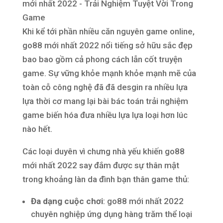
Khi kể tới phần nhiều căn nguyên game online,
go88 mới nhất 2022 nổi tiếng sở hữu sắc đẹp
bao bao gồm cả phong cách lẫn cốt truyện
game. Sự vững khỏe mạnh khỏe mạnh mẽ của
toàn cỗ công nghệ đã đã desgin ra nhiều lựa
lựa thời cơ mang lại bài bác toán trải nghiệm
game biến hóa đưa nhiều lựa lựa loại hơn lúc
nào hết.
Các loại duyên vì chưng nhà yếu khiến go88
mới nhất 2022 say đắm được sự thân mật
trong khoảng làn da đình bạn thân game thủ:
Đa dạng cuộc chơi
: go88 mới nhất 2022
chuyên nghiệp ứng dụng hàng trăm thể loại