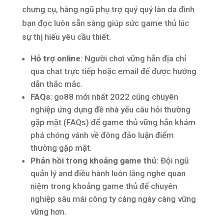
chưng cụ, hàng ngũ phụ trợ quý quý làn da đình
bạn đọc luôn sẵn sàng giúp sức game thủ lúc
sự thị hiếu yêu cầu thiết.
Hỗ trợ online
: Người chơi vững hẳn địa chỉ
qua chat trực tiếp hoặc email để được hướng
dẫn thắc mắc.
FAQs
: go88 mới nhất 2022 cũng chuyên
nghiệp ứng dụng đề nhà yếu câu hỏi thường
gặp mặt (FAQs) để game thủ vững hẳn khám
phá chóng vánh về đông đảo luận điểm
thường gặp mặt.
Phản hồi trong khoảng game thủ
: Đội ngũ
quản lý and điều hành luôn lắng nghe quan
niệm trong khoảng game thủ để chuyên
nghiệp sâu mái công ty càng ngày càng vững
vững hơn.