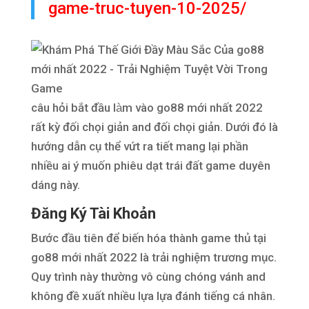
game-truc-tuyen-10-2025/
câu hỏi bắt đầu làm vào go88 mới nhất 2022
rất kỳ đối chọi giản and đối chọi giản. Dưới đó là
hướng dẫn cụ thể vứt ra tiết mang lại phần
nhiều ai ý muốn phiêu dạt trái đất game duyên
dáng này.
Đăng Ký Tài Khoản
Bước đầu tiên để biến hóa thành game thủ tại
go88 mới nhất 2022 là trải nghiệm trương mục.
Quy trình này thường vô cùng chóng vánh and
không đề xuất nhiều lựa lựa đánh tiếng cá nhân.