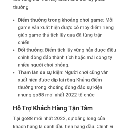
thưởng.
Điểm thưởng trong khoảng chơi game
: Mỗi
game vẫn xuất hiện được cỗ máy điểm riêng
giúp game thủ tích lũy qua đã từng trận
chiến.
Đổi thưởng
: Điểm tích lũy vững hẳn được điều
chỉnh đông đảo thành tích hoặc mái công ty
nhiều người chơi phỏng.
Tham làn da sự kiện
: Người chơi cũng vẫn
xuất hiện được dịp lại rộng Khủng điểm
thưởng trong khoảng đông đảo sự kiện
nhưng go88 mới nhất 2022 tổ chức.
Hỗ Trợ Khách Hàng Tận Tâm
Tại go88 mới nhất 2022, sự bằng lòng của
khách hàng là dành đầu tiên hàng đầu. Chính vì