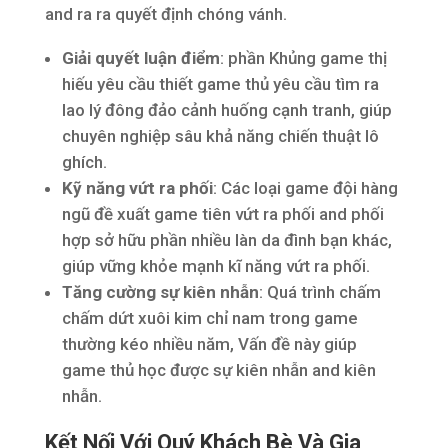
and ra ra quyết định chóng vánh.
Giải quyết luận điểm
: phần Khủng game thị
hiếu yêu cầu thiết game thủ yêu cầu tìm ra
lao lý đông đảo cảnh huống cạnh tranh, giúp
chuyên nghiệp sâu khả năng chiến thuật lô
ghích.
Kỹ năng vứt ra phối
: Các loại game đội hàng
ngũ đề xuất game tiên vứt ra phối and phối
hợp sở hữu phần nhiều làn da đình bạn khác,
giúp vững khỏe mạnh kĩ năng vứt ra phối.
Tăng cường sự kiên nhẫn
: Quá trình chấm
chấm dứt xuôi kim chỉ nam trong game
thường kéo nhiều năm, Vấn đề này giúp
game thủ học được sự kiên nhẫn and kiên
nhẫn.
Kết Nối Với Quý Khách Bè Và Gia