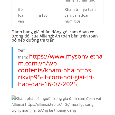
nghiệm chăm sâu
Gói
Khám trị liệu toàn
toàn
£150
vẹn, cam đoan
vẹn
núm giới
Đánh bảng giá phần đông gói cam đoan xe
tương đối của Allianzi: An toàn bên trên toàn
bộ nẻo đường thị trấn
Xem
https://www.mysonvietna
thêm:
m.com.vn/wp-
contents/kham-pha-https-
rikvip95-it-com-noi-giai-tri-
hap-dan-16-07-2025