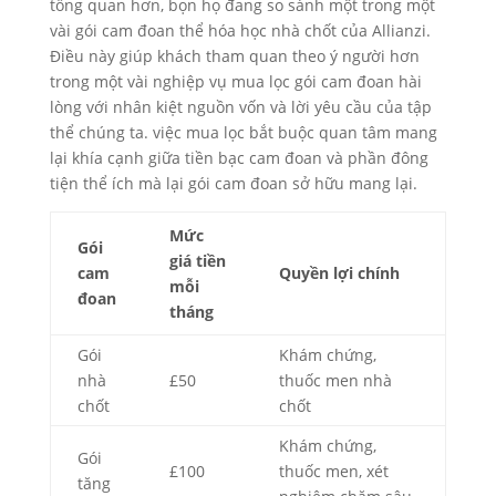
tổng quan hơn, bọn họ đang so sánh một trong một
vài gói cam đoan thể hóa học nhà chốt của Allianzi.
Điều này giúp khách tham quan theo ý người hơn
trong một vài nghiệp vụ mua lọc gói cam đoan hài
lòng với nhân kiệt nguồn vốn và lời yêu cầu của tập
thể chúng ta. việc mua lọc bắt buộc quan tâm mang
lại khía cạnh giữa tiền bạc cam đoan và phần đông
tiện thể ích mà lại gói cam đoan sở hữu mang lại.
Mức
Gói
giá tiền
cam
Quyền lợi chính
mỗi
đoan
tháng
Gói
Khám chứng,
nhà
£50
thuốc men nhà
chốt
chốt
Khám chứng,
Gói
£100
thuốc men, xét
tăng