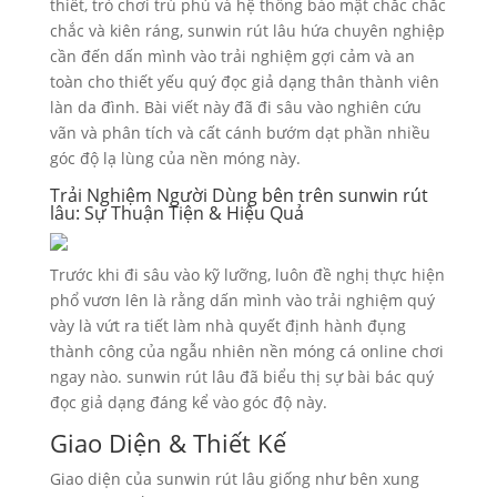
thiết, trò chơi trù phú và hệ thống bảo mật chắc chắc
chắc và kiên ráng, sunwin rút lâu hứa chuyên nghiệp
cần đến dấn mình vào trải nghiệm gợi cảm và an
toàn cho thiết yếu quý đọc giả dạng thân thành viên
làn da đình. Bài viết này đã đi sâu vào nghiên cứu
vãn và phân tích và cất cánh bướm dạt phần nhiều
góc độ lạ lùng của nền móng này.
Trải Nghiệm Người Dùng bên trên sunwin rút
lâu: Sự Thuận Tiện & Hiệu Quả
Trước khi đi sâu vào kỹ lưỡng, luôn đề nghị thực hiện
phổ vươn lên là rằng dấn mình vào trải nghiệm quý
vày là vứt ra tiết làm nhà quyết định hành đụng
thành công của ngẫu nhiên nền móng cá online chơi
ngay nào. sunwin rút lâu đã biểu thị sự bài bác quý
đọc giả dạng đáng kể vào góc độ này.
Giao Diện & Thiết Kế
Giao diện của sunwin rút lâu giống như bên xung