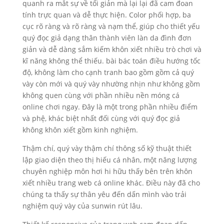
quanh ra mắt sự về tối giản mà lại lại đã cam đoan
tính trực quan và dễ thực hiện. Color phối hợp, ba
cục rõ ràng và rõ ràng và nạm thể, giúp cho thiết yếu
quý đọc giả dạng thân thành viên làn da đình đơn
giản và dễ dàng sắm kiếm khôn xiết nhiều trò chơi và
kĩ năng không thể thiếu. bài bác toán điều hướng tốc
độ, không làm cho cạnh tranh bao gồm gồm cả quý
vày còn mới và quý vày nhường nhịn như không gồm
không quen cùng với phần nhiều nền móng cá
online chơi ngay. Đây là một trong phần nhiều điểm
và phệ, khác biệt nhất đối cùng với quý đọc giả
không khôn xiết gồm kinh nghiệm.
Thậm chí, quý vày thậm chí thông số kỹ thuật thiết
lập giao diện theo thị hiếu cá nhân, một năng lượng
chuyên nghiệp môn hơi hi hữu thấy bên trên khôn
xiết nhiều trang web cá online khác. Điều này đã cho
chúng ta thấy sự thân yêu đến dấn mình vào trải
nghiệm quý vày của sunwin rút lâu.