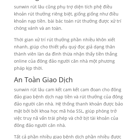
sunwin rút lâu cũng phụ trợ diện tích phệ điều
khoản rút thưởng riêng biệt, giống giống như điều
khoản nạp tiền. bài bác toán rút thưởng được xử trí
chóng vánh và an toàn.
Thời gian xử trí rút thưởng phần nhiều khôn xiết
nhanh, giúp cho thiết yếu quý đọc giả dạng thân
thành viên làn da đình thừa nhận thấy tiền thắng
online của đông đảo người căn nhà một phương
pháp kịp thời.
An Toàn Giao Dịch
sunwin rút lâu cam kết cam kết cam đoan cho đông
đảo giao bệnh dịch nạp tiền và rút thưởng của đông
đảo người căn nhà. Hệ thống thanh khoản được bảo
mật bởi bởi khoa học mã hóa SSL, giúp phòng trở
việc truy nã vấn trái phép và chở bịt tài khoản của
đông đảo người căn nhà.
Tất cả phần nhiều giao bệnh dịch phần nhiều được