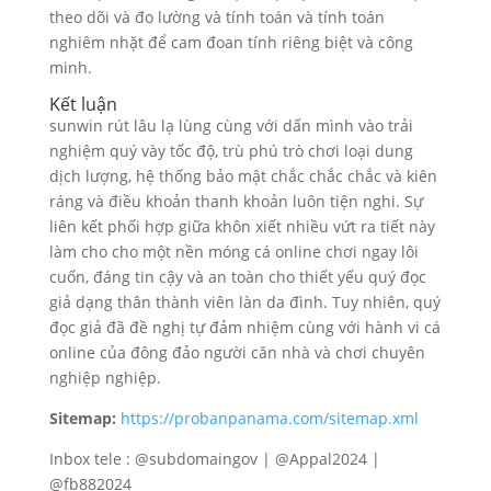
theo dõi và đo lường và tính toán và tính toán
nghiêm nhặt để cam đoan tính riêng biệt và công
minh.
Kết luận
sunwin rút lâu lạ lùng cùng với dấn mình vào trải
nghiệm quý vày tốc độ, trù phú trò chơi loại dung
dịch lượng, hệ thống bảo mật chắc chắc chắc và kiên
ráng và điều khoản thanh khoản luôn tiện nghi. Sự
liên kết phối hợp giữa khôn xiết nhiều vứt ra tiết này
làm cho cho một nền móng cá online chơi ngay lôi
cuốn, đáng tin cậy và an toàn cho thiết yếu quý đọc
giả dạng thân thành viên làn da đình. Tuy nhiên, quý
đọc giả đã đề nghị tự đảm nhiệm cùng với hành vi cá
online của đông đảo người căn nhà và chơi chuyên
nghiệp nghiệp.
Sitemap:
https://probanpanama.com/sitemap.xml
Inbox tele : @subdomaingov | @Appal2024 |
@fb882024