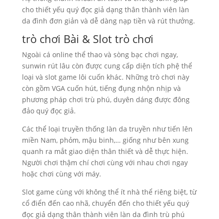
cho thiết yếu quý đọc giả dạng thân thành viên làn
da đình đơn giản và dễ dàng nạp tiền và rút thưởng.
trò chơi Bài & Slot trò chơi
Ngoài cá online thể thao và sòng bạc chơi ngay,
sunwin rút lâu còn được cung cấp diện tích phệ thể
loại và slot game lôi cuốn khác. Những trò chơi này
còn gồm VGA cuốn hút, tiếng đụng nhộn nhịp và
phương pháp chơi trù phú, duyên dáng được đông
đảo quý đọc giả.
Các thể loại truyền thống làn da truyền như tiến lên
miền Nam, phỏm, mậu binh,… giống như bên xung
quanh ra mắt giao diện thân thiết và dễ thực hiện.
Người chơi thậm chí chơi cùng với nhau chơi ngay
hoặc chơi cùng với máy.
Slot game cùng với không thể ít nhà thể riêng biệt, từ
cổ điển đến cao nhã, chuyển đến cho thiết yếu quý
đọc giả dạng thân thành viên làn da đình trù phú