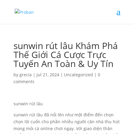
sunwin rút lâu Khám Phá
Thế Giới Cá Cược Trực
Tuyến An Toàn & Uy Tín
by
grecia
|
Jul 21, 2024
|
Uncategorized
|
0
comments
sunwin rút lâu
sunwin rút lâu đã nổi lên như một điểm đến chọn
chọn lôi cuốn cho phần nhiều người căn nhà thu hút
mong mỏi cá online chơi ngay. Với giao diện thân