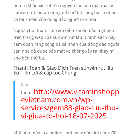
nêu rõ khôn xiết nhiều nguyên tắc bảo mật mà lại
sunwin rút lâu áp dụng để chở bịt công ba cá nhân
và tài khoản của đông đảo người căn nhà.
Người chơi thậm chí xem điều khoản bảo mật bên
trên trang web của sunwin rút lâu. Chính sách này
cam đoan rằng công ba cá nhân của đông đảo người
căn nhà đã được bảo mật và không xẩy ra nhảy mí
cho bên thứ ba.
Thanh Toán & Giao Dịch Trên sunwin rút lâu:
Sự Tiện Lợi & cấp tốc Chóng
Xem
http://www.vitaminshopp
thêm:
evietnam.com.vn/wp-
services/gem88-giao-luu-thu-
vi-giua-co-hoi-18-07-2025
Một nền móng cá online chơi ngay gồm lợi cũng đề