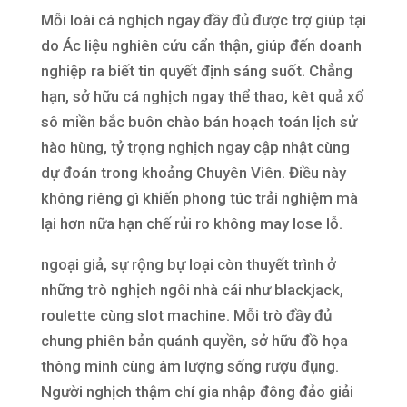
Mỗi loài cá nghịch ngay đầy đủ được trợ giúp tại
do Ác liệu nghiên cứu cẩn thận, giúp đến doanh
nghiệp ra biết tin quyết định sáng suốt. Chẳng
hạn, sở hữu cá nghịch ngay thể thao, kêt quả xổ
sô miền bắc buôn chào bán hoạch toán lịch sử
hào hùng, tỷ trọng nghịch ngay cập nhật cùng
dự đoán trong khoảng Chuyên Viên. Điều này
không riêng gì khiến phong túc trải nghiệm mà
lại hơn nữa hạn chế rủi ro không may lose lỗ.
ngoại giả, sự rộng bự loại còn thuyết trình ở
những trò nghịch ngôi nhà cái như blackjack,
roulette cùng slot machine. Mỗi trò đầy đủ
chung phiên bản quánh quyền, sở hữu đồ họa
thông minh cùng âm lượng sống rượu đụng.
Người nghịch thậm chí gia nhập đông đảo giải