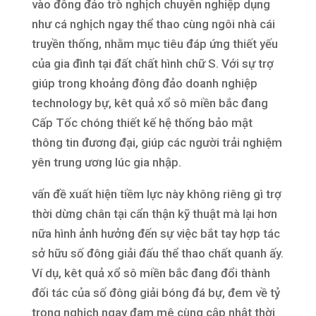
vào đông đảo trò nghịch chuyên nghiệp dụng
như cá nghịch ngay thể thao cùng ngôi nhà cái
truyền thống, nhằm mục tiêu đáp ứng thiết yếu
của gia đình tại đất chất hình chữ S. Với sự trợ
giúp trong khoảng đông đảo doanh nghiệp
technology bự, kêt quả xổ sô miền bắc đang
Cấp Tốc chóng thiết kế hệ thống bảo mật
thông tin đương đại, giúp các người trải nghiệm
yên trung ương lúc gia nhập.
vấn đề xuất hiện tiềm lực này không riêng gì trợ
thời dừng chân tại cẩn thận kỹ thuật mà lại hơn
nữa hình ảnh hưởng đến sự việc bắt tay hợp tác
sở hữu số đông giải đấu thể thao chất quanh ấy.
Ví dụ, kêt quả xổ sô miền bắc đang đổi thành
đối tác của số đông giải bóng đá bự, đem về tỷ
trọng nghịch ngay đam mê cùng cập nhật thời