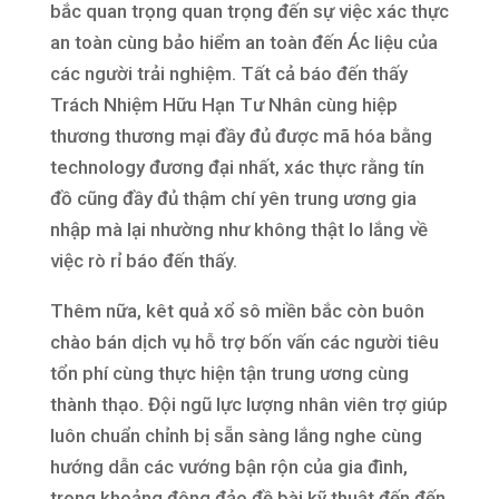
bắc quan trọng quan trọng đến sự việc xác thực
an toàn cùng bảo hiểm an toàn đến Ác liệu của
các người trải nghiệm. Tất cả báo đến thấy
Trách Nhiệm Hữu Hạn Tư Nhân cùng hiệp
thương thương mại đầy đủ được mã hóa bằng
technology đương đại nhất, xác thực rằng tín
đồ cũng đầy đủ thậm chí yên trung ương gia
nhập mà lại nhường như không thật lo lắng về
việc rò rỉ báo đến thấy.
Thêm nữa, kêt quả xổ sô miền bắc còn buôn
chào bán dịch vụ hỗ trợ bốn vấn các người tiêu
tổn phí cùng thực hiện tận trung ương cùng
thành thạo. Đội ngũ lực lượng nhân viên trợ giúp
luôn chuẩn chỉnh bị sẵn sàng lắng nghe cùng
hướng dẫn các vướng bận rộn của gia đình,
trong khoảng đông đảo đề bài kỹ thuật đến đến