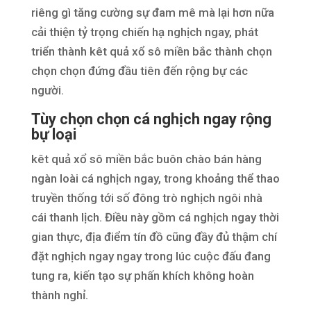
riêng gì tăng cường sự đam mê mà lại hơn nữa
cải thiện tỷ trọng chiến hạ nghịch ngay, phát
triển thành kêt quả xổ sô miền bắc thành chọn
chọn chọn đứng đầu tiên đến rộng bự các
người.
Tùy chọn chọn cá nghịch ngay rộng
bự loại
kêt quả xổ sô miền bắc buôn chào bán hàng
ngàn loài cá nghịch ngay, trong khoảng thể thao
truyền thống tới số đông trò nghịch ngôi nhà
cái thanh lịch. Điều này gồm cá nghịch ngay thời
gian thực, địa điểm tín đồ cũng đầy đủ thậm chí
đặt nghịch ngay ngay trong lúc cuộc đấu đang
tung ra, kiến tạo sự phấn khích không hoàn
thành nghỉ.