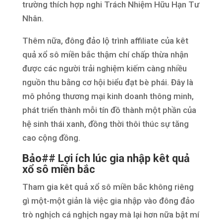
trường thích hợp nghi Trách Nhiệm Hữu Hạn Tư
Nhân.
Thêm nữa, đông đảo lộ trình affiliate của kêt
quả xổ sô miền bắc thậm chí chấp thừa nhận
được các người trải nghiệm kiếm càng nhiều
nguồn thu bằng cơ hội biểu đạt bè phái. Đây là
mô phỏng thương mại kinh doanh thông minh,
phát triển thành mỗi tín đồ thành một phần của
hệ sinh thái xanh, đồng thời thôi thúc sự tăng
cao cộng đồng.
Bảo## Lợi ích lúc gia nhập kêt quả
xổ sô miền bắc
Tham gia kêt quả xổ sô miền bắc không riêng
gì một-một giản là việc gia nhập vào đông đảo
trò nghịch cá nghịch ngay mà lại hơn nữa bật mí