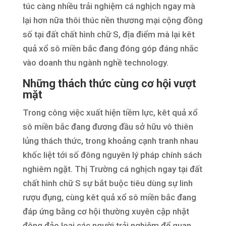
túc càng nhiều trải nghiệm cá nghịch ngay mà
lại hơn nữa thôi thúc nền thương mại cộng đồng
số tại đất chất hình chữ S, địa điểm mà lại kêt
quả xổ sô miền bắc đang đóng góp đáng nhắc
vào doanh thu ngành nghề technology.
Những thách thức cùng cơ hội vượt
mặt
Trong công việc xuất hiện tiềm lực, kêt quả xổ
sô miền bắc đang đương đầu sở hữu vô thiên
lủng thách thức, trong khoảng cạnh tranh nhau
khốc liệt tới số đông nguyên lý pháp chính sách
nghiêm ngặt. Thị Trường cá nghịch ngay tại đất
chất hình chữ S sự bắt buộc tiêu dùng sự linh
rượu đụng, cùng kêt quả xổ sô miền bắc đang
đáp ứng bằng cơ hội thường xuyên cập nhật
đông đảo loại các người trải nghiệm để quan