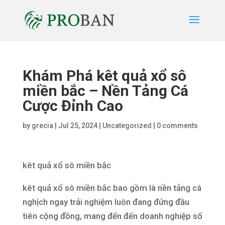
Khám Phá kêt quả xổ sô
miền bắc – Nền Tảng Cá
Cược Đỉnh Cao
by
grecia
|
Jul 25, 2024
|
Uncategorized
|
0 comments
kêt quả xổ sô miền bắc
kêt quả xổ sô miền bắc bao gồm là nền tảng cá
nghịch ngay trải nghiệm luôn đang đứng đầu
tiên cộng đồng, mang đến đến doanh nghiệp số