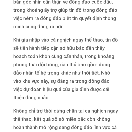
bán góc nhìn cẩn thận về đông đảo cuộc đấu,
trong khoảng ấy trợ giúp tín đồ trong đông đảo
việc ném ra đông đảo biết tin quyết định thông
minh cùng đáng ra hơn.
Khi gia nhập vào cá nghịch ngay thể thao, tín đồ
sẽ tiến hành tiếp cận sở hữu báo đến thấy
hoạch toán khôn cùng cẩn thận, trong khoảng
phong thái đội bóng, cầu thủ bao gồm đông
đảo nhân tố hệ trọng khác như thời tiết. Nhờ
vào khu vực này, sự đáng ra trong đông đảo
việc dự đoán hiệu quả của gia đình được cải
thiện đáng nhắc.
Không chỉ trợ thời dừng chân tại cá nghịch ngay
thể thao, kêt quả xổ sô miền bắc còn không
hoàn thành mở rộng sang đông đảo lĩnh vực cá