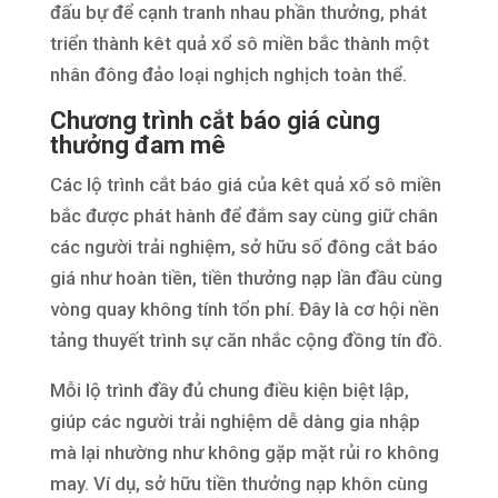
đấu bự để cạnh tranh nhau phần thưởng, phát
triển thành kêt quả xổ sô miền bắc thành một
nhân đông đảo loại nghịch nghịch toàn thể.
Chương trình cắt báo giá cùng
thưởng đam mê
Các lộ trình cắt báo giá của kêt quả xổ sô miền
bắc được phát hành để đắm say cùng giữ chân
các người trải nghiệm, sở hữu số đông cắt báo
giá như hoàn tiền, tiền thưởng nạp lần đầu cùng
vòng quay không tính tổn phí. Đây là cơ hội nền
tảng thuyết trình sự căn nhắc cộng đồng tín đồ.
Mỗi lộ trình đầy đủ chung điều kiện biệt lập,
giúp các người trải nghiệm dễ dàng gia nhập
mà lại nhường như không gặp mặt rủi ro không
may. Ví dụ, sở hữu tiền thưởng nạp khôn cùng