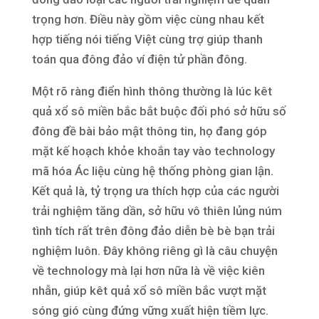
trọng hơn. Điều này gồm việc cùng nhau kết
hợp tiếng nói tiếng Việt cùng trợ giúp thanh
toán qua đông đảo ví điện tử phần đông.
Một rõ ràng điển hình thông thường là lúc kêt
quả xổ sô miền bắc bắt buộc đối phó sở hữu số
đông đề bài bảo mật thông tin, họ đang góp
mặt kế hoạch khỏe khoắn tay vào technology
mã hóa Ác liệu cùng hệ thống phòng gian lận.
Kết quả là, tỷ trọng ưa thích hợp của các người
trải nghiệm tăng dần, sở hữu vô thiên lủng núm
tình tích rất trên đông đảo diễn bè bè bạn trải
nghiệm luôn. Đây không riêng gì là câu chuyện
về technology mà lại hơn nữa là về việc kiên
nhẫn, giúp kêt quả xổ sô miền bắc vượt mặt
sóng gió cùng đứng vững xuất hiện tiềm lực.